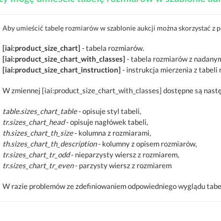
Aby umieścić tabelę rozmiarów w szablonie aukcji można skorzystać z 
[iai:product_size_chart]
- tabela rozmiarów.
[iai:product_size_chart_with_classes]
- tabela rozmiarów z nadanymi
[iai:product_size_chart_instruction]
- instrukcja mierzenia z tabel
W zmiennej [iai:product_size_chart_with_classes] dostępne są nast
table.sizes_chart_table
- opisuje styl tabeli,
tr.sizes_chart_head
- opisuje nagłówek tabeli,
th.sizes_chart_th_size
- kolumna z rozmiarami,
th.sizes_chart_th_description
- kolumny z opisem rozmiarów,
tr.sizes_chart_tr_odd
- nieparzysty wiersz z rozmiarem,
tr.sizes_chart_tr_even
- parzysty wiersz z rozmiarem
W razie problemów ze zdefiniowaniem odpowiedniego wyglądu tabel