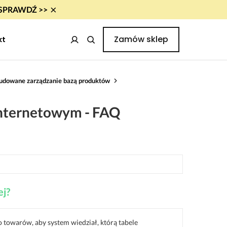
×
i! SPRAWDŹ >>
Zamów sklep
kt
udowane zarządzanie bazą produktów
internetowym - FAQ
ej?
o towarów, aby system wiedział, którą tabele