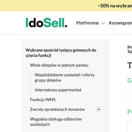
−50% na wybrany
Platforma
Rozwiązan
St
Wybrane spośród tysięcy gotowych do
Ta
użycia funkcji
T
Wiele sklepów w jednym panelu
Współdzielenie ustawień i oferty
G
grupy sklepów
Internetowy supermarket
Funkcje WMS
Zwroty sprzedanych towarów
P
Wygodna obsługa odbiorów
osobistych