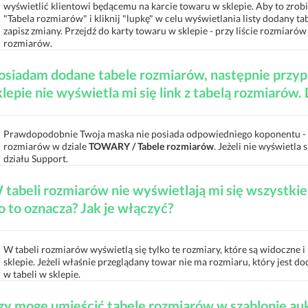
wyświetlić klientowi będącemu na karcie towaru w sklepie. Aby to zrobi
"Tabela rozmiarów" i kliknij "lupkę" w celu wyświetlania listy dodany 
zapisz zmiany. Przejdź do karty towaru w sklepie - przy liście rozmiaró
rozmiarów.
osiadam dodane tabele rozmiarów, następnie przyp
klepie nie wyświetla mi się link z tabelą rozmiarów.
Prawdopodobnie Twoja maska nie posiada odpowiedniego koponentu - tak
rozmiarów w dziale
TOWARY / Tabele rozmiarów
. Jeżeli nie wyświetl
działu Support.
 tabeli rozmiarów nie wyświetlają mi się wszystki
o to oznacza? Jak je włączyć?
W tabeli rozmiarów wyświetlą się tylko te rozmiary, które są widoczne 
sklepie. Jeżeli właśnie przeglądany towar nie ma rozmiaru, który jest dod
w tabeli w sklepie.
zy mogę umieścić tabelę rozmiarów w szablonie auk