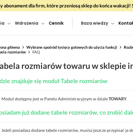
 abonament dla firm, które przeniosą sklep do końca wakacj
ia
Wdrożenia
Cennik
Baza wiedzy
Konta
rona główna
Wybrane spośród tysięcy gotowych do użycia funkcji
Rozb
bela rozmiarów
FAQ
abela rozmiarów towaru w sklepie 
dzie znajduje się moduł Tabele rozmiarów
Moduł dostępny jest w Panelu Administracyjnym w dziale
TOWARY
.
osiadam już dodane tabele rozmiarów, co zrobić dal
Jeżeli posiadasz dodane tabele rozmiarów, musisz jeszcze przypisać je d