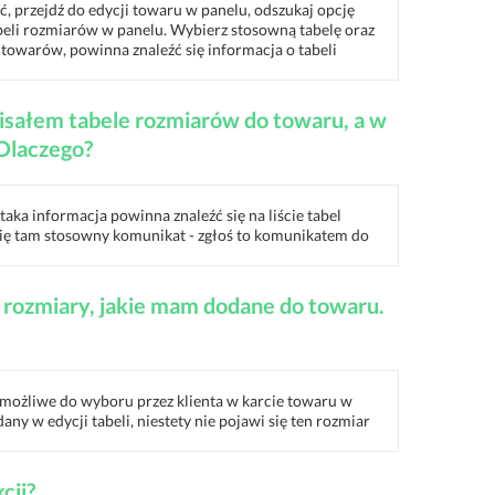
ć, przejdź do edycji towaru w panelu, odszukaj opcję
tabeli rozmiarów w panelu. Wybierz stosowną tabelę oraz
w towarów, powinna znaleźć się informacja o tabeli
isałem tabele rozmiarów do towaru, a w
 Dlaczego?
a informacja powinna znaleźć się na liście tabel
a się tam stosowny komunikat - zgłoś to komunikatem do
e rozmiary, jakie mam dodane do towaru.
i możliwe do wyboru przez klienta w karcie towaru w
any w edycji tabeli, niestety nie pojawi się ten rozmiar
cji?