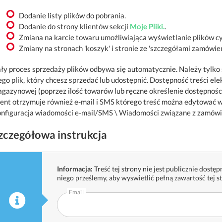
Dodanie listy plików do pobrania.
Dodanie do strony klientów sekcji
Moje Pliki.
.
Zmiana na karcie towaru umożliwiająca wyświetlanie plików c
Zmiany na stronach 'koszyk' i stronie ze 'szczegółami zamówie
ły proces sprzedaży plików odbywa się automatycznie. Należy tylko 
ego plik, który chcesz sprzedać lub udostępnić. Dostępność treści 
gazynowej (poprzez ilość towarów lub ręczne określenie dostępności 
ient otrzymuje również e-mail i SMS którego treść można edytowa
nfiguracja wiadomości e-mail/SMS \ Wiadomości związane z zamów
zczegółowa instrukcja
Informacja:
Treść tej strony nie jest publicznie dostępn
niego prześlemy, aby wyswietlić pełną zawartość tej s
Email