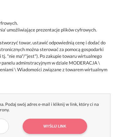
yfrowych.
nia' umożliwiające prezentacje plików cyfrowych.
stworzyć towar, ustawić odpowiednią cenę i dodać do
elektronicznych można sterować za pomocą gospodarki
tj. "nie ma"/"jest"). Po zakupie towaru wirtualnego
ć w panelu adminstracyjnym w dziale MODERACJA \
ieniami \ Wiadomości związane z towarem wirtualnym
a. Podaj swój adres e-mail i kliknij w link, który ci na
trony.
WYŚLIJ LINK