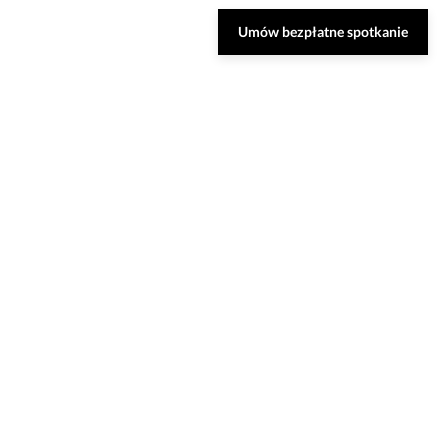
Umów bezpłatne spotkanie
nsultację
ozwiązania oraz odpowiedzą na Twoje