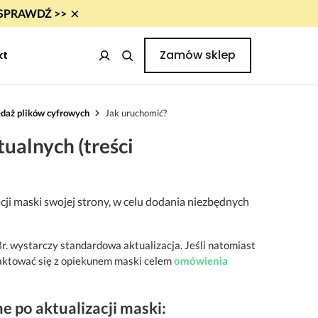
×
i! SPRAWDŹ >>
Zamów sklep
kt
edaż plików cyfrowych
Jak uruchomić?
ualnych (treści
ji maski swojej strony, w celu dodania niezbędnych
. wystarczy standardowa aktualizacja. Jeśli natomiast
taktować się z opiekunem maski celem
omówienia
 po aktualizacji maski: