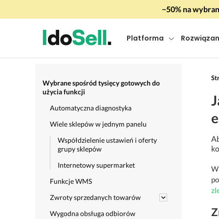
−50% na wybrany
Platforma
Rozwiązan
St
Wybrane spośród tysięcy gotowych do
użycia funkcji
J
Automatyczna diagnostyka
e
Wiele sklepów w jednym panelu
Ab
Współdzielenie ustawień i oferty
k
grupy sklepów
Internetowy supermarket
W 
po
Funkcje WMS
zl
Zwroty sprzedanych towarów
Z
Wygodna obsługa odbiorów