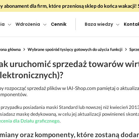
 abonament dla firm, które przeniosą sklep do końca wakacj
ia
Wdrożenia
Cennik
Baza wiedzy
Konta
rona główna
Wybrane spośród tysięcy gotowych do użycia funkcji
Sprz
ak uruchomić sprzedaż towarów wirt
lektronicznych)?
y rozpocząć sprzedaż plików w IAI-Shop.com pamiętaj o aktualizac
omponentów.
przypadku posiadania maski Standard lub nowszej niż kwiecień 2013r
siadasz maskę dedykowaną, w celu jej aktualizacji powinieneś skon
ecenia dla Działu graficznego
.
miany oraz komponenty, które zostaną dodane