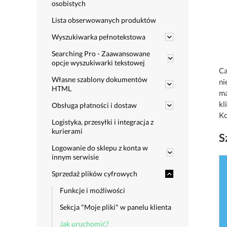
osobistych
Lista obserwowanych produktów
Wyszukiwarka pełnotekstowa
Searching Pro - Zaawansowane
opcje wyszukiwarki tekstowej
Ca
Własne szablony dokumentów
ni
HTML
ma
kl
Obsługa płatności i dostaw
Ko
Logistyka, przesyłki i integracja z
kurierami
S
Logowanie do sklepu z konta w
innym serwisie
Sprzedaż plików cyfrowych
Funkcje i możliwości
Sekcja "Moje pliki" w panelu klienta
Jak uruchomić?