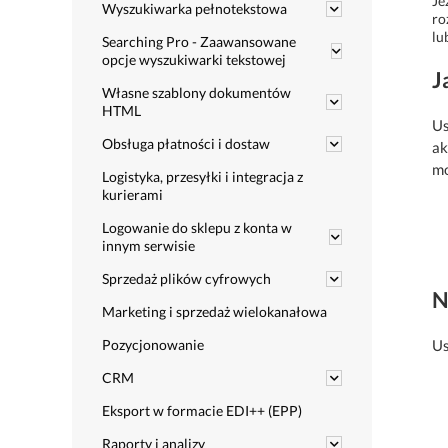
Je
Wyszukiwarka pełnotekstowa
ro
lu
Searching Pro - Zaawansowane
opcje wyszukiwarki tekstowej
J
Własne szablony dokumentów
HTML
Us
Obsługa płatności i dostaw
ak
mo
Logistyka, przesyłki i integracja z
kurierami
Logowanie do sklepu z konta w
innym serwisie
Sprzedaż plików cyfrowych
N
Marketing i sprzedaż wielokanałowa
Us
Pozycjonowanie
CRM
Eksport w formacie EDI++ (EPP)
Raporty i analizy