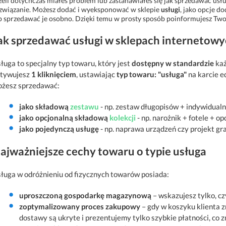
żeli dotychczas miałeś problem lub zastanawiałeś się jak sprzedawać us
związanie. Możesz dodać i wyeksponować w sklepie
usługi
, jako opcje 
b sprzedawać je osobno. Dzięki temu w prosty sposób poinformujesz Two
ak sprzedawać usługi w sklepach internetowy
ługa to specjalny typ towaru, który jest
dostępny w standardzie
każ
tywujesz
1 kliknięciem
, ustawiając
typ towaru: "usługa"
na karcie e
żesz sprzedawać:
jako składową
zestawu
- np. zestaw długopisów + indywidualn
jako opcjonalną składową
kolekcji
- np. narożnik + fotele + o
jako pojedynczą usługę
- np. naprawa urządzeń czy projekt gra
ajważniejsze cechy towaru o typie usługa
ługa w odróżnieniu od fizycznych towarów posiada:
uproszczoną gospodarkę magazynową
– wskazujesz tylko, cz
zoptymalizowany proces zakupowy
– gdy w koszyku klienta zn
dostawy są ukryte i prezentujemy tylko szybkie płatności, co