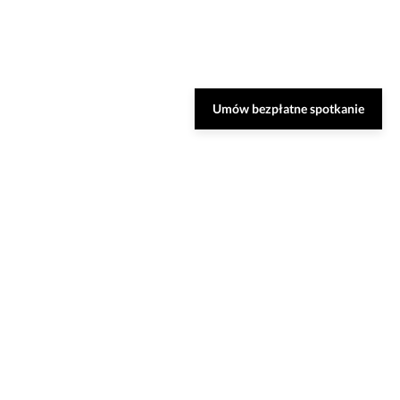
Umów bezpłatne spotkanie
nsultację
ozwiązania oraz odpowiedzą na Twoje