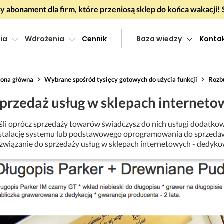
 abonament dla firm, które przeniosą sklep do końca wakacj
ia
Wdrożenia
Cennik
Baza wiedzy
Konta
rona główna
Wybrane spośród tysięcy gotowych do użycia funkcji
Rozb
przedaż usług w sklepach internet
śli oprócz sprzedaży towarów świadczysz do nich usługi dodatkow
stalację systemu lub podstawowego oprogramowania do sprzeda
związanie do sprzedaży usług w sklepach internetowych - dedyko