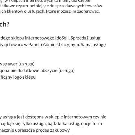
ługi w sklepach internetowych to mamy dla Ciebie
dodatkowe czy uzupełniające do sprzedawanych towarów
ich klientów o usługach, które możesz im zaoferować.
ch?
dego sklepu internetowego IdoSell. Sprzedaż usług
dycji towaru w Panelu Administracyjnym. Samą usługę
y grawer (usługa)
pcjonalnie dodatkowe obszycie (usługa)
ficzny logo sklepu
y usługa jest dostępna w sklepie internetowym czy nie
ajduje się tylko usługa, bądź kilka usług, opcje form
 znacznie upraszcza proces zakupowy