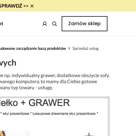
×
i! SPRAWDŹ >>
Zamów sklep
kt
udowane zarządzanie bazą produktów
Sprzedaż usług
owych
e np. indywidualny grawer, dodatkowe obszycie sofy,
wanego komputera, to mamy dla Ciebie gotowe
wany typ towaru - usługę.