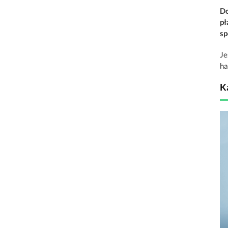
Do
pł
sp
Je
ha
K