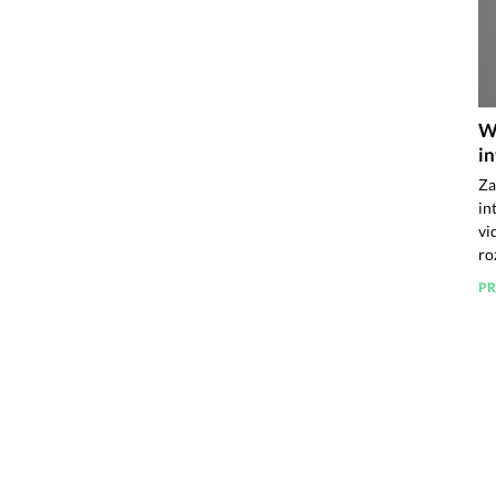
W
i
Za
in
vi
ro
PR