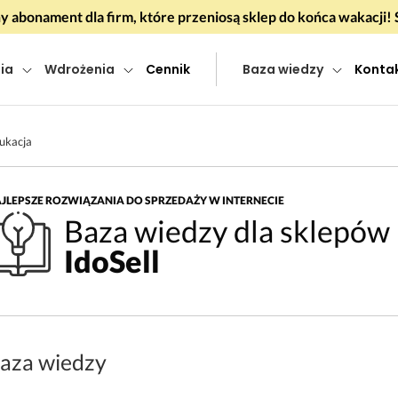
 abonament dla firm, które przeniosą sklep do końca wakacj
ia
Wdrożenia
Cennik
Baza wiedzy
Konta
ukacja
JLEPSZE ROZWIĄZANIA DO SPRZEDAŻY W INTERNECIE
Baza wiedzy dla sklepów
IdoSell
aza wiedzy