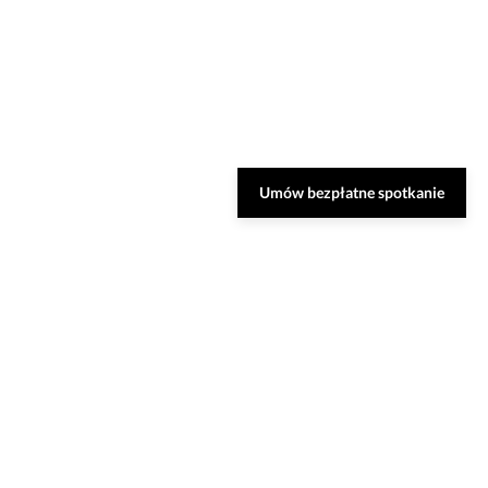
Umów bezpłatne spotkanie
nsultację
ozwiązania oraz odpowiedzą na Twoje