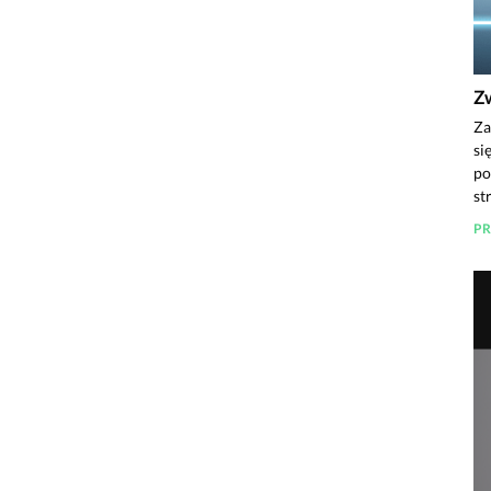
Z
Za
si
po
st
PR