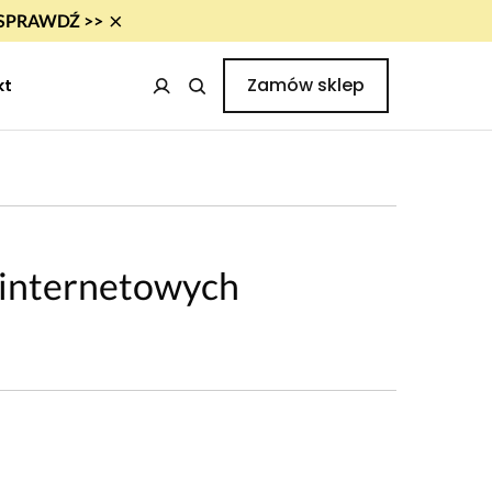
×
i! SPRAWDŹ >>
Zamów sklep
kt
 internetowych