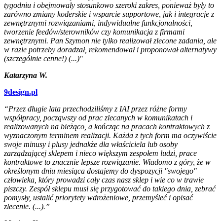
tygodniu i obejmowały stosunkowo szeroki zakres, ponieważ były to
zarówno zmiany koderskie i wsparcie supportowe, jak i integracje z
zewnętrznymi rozwiązaniami, indywidualne funkcjonalności,
tworzenie feedów/sterowników czy komunikacja z firmami
zewnętrznymi. Pan Szymon nie tylko realizował zlecone zadania, ale
w razie potrzeby doradzał, rekomendował i proponował alternatywy
(szczególnie cenne!) (...)"
Katarzyna W.
9design.pl
“Przez długie lata przechodziliśmy z IAI przez różne formy
współpracy, począwszy od prac zlecanych w komunikatach i
realizowanych na bieżąco, a kończąc na pracach kontraktowych z
wyznaczonym terminem realizacji. Każda z tych form ma oczywiście
swoje minusy i plusy jednakże dla właściciela lub osoby
zarządzającej sklepem i nieco większym zespołem ludzi, prace
kontraktowe to znacznie lepsze rozwiązanie. Wiadomo z góry, że w
określonym dniu miesiąca dostajemy do dyspozycji "swojego"
człowieka, który prowadzi cały czas nasz sklep i wie co w trawie
piszczy. Zespół sklepu musi się przygotować do takiego dnia, zebrać
pomysły, ustalić priorytety wdrożeniowe, przemyśleć i opisać
zlecenie. (...).”