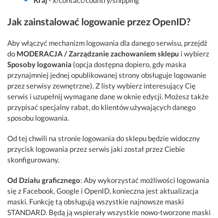
Kraj
- x/contact/country/shipping
Jak zainstalować logowanie przez OpenID?
Aby włączyć mechanizm logowania dla danego serwisu, przejdź
do
MODERACJA / Zarządzanie zachowaniem sklepu
i wybierz
Sposoby logowania
(opcja dostępna dopiero, gdy maska
przynajmniej jednej opublikowanej strony obsługuje logowanie
przez serwisy zewnętrzne). Z listy wybierz interesujący Cię
serwis i uzupełnij wymagane dane w oknie edycji. Możesz także
przypisać specjalny rabat, do klientów używających danego
sposobu logowania.
Od tej chwili na stronie logowania do sklepu będzie widoczny
przycisk logowania przez serwis jaki został przez Ciebie
skonfigurowany.
Od Działu graficznego
: Aby wykorzystać możliwości logowania
się z Facebook, Google i OpenID, konieczna jest aktualizacja
maski. Funkcję tą obsługują wszystkie najnowsze maski
STANDARD. Będą ją wspierały wszystkie nowo-tworzone maski