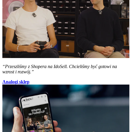
“Przeszliśmy z Shopera na IdoSell. Chcieliśmy być gotowi na
wzrost i rozwój.”
Analogi sklep