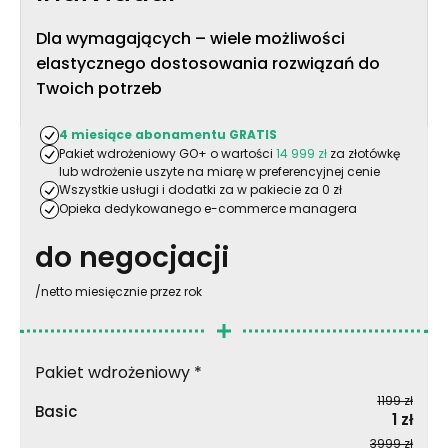
Dla wymagających – wiele możliwości
elastycznego dostosowania rozwiązań do
Twoich potrzeb
4 miesiące abonamentu GRATIS
Pakiet wdrożeniowy GO+ o wartości
14 999 zł
za złotówkę
lub wdrożenie uszyte na miarę w preferencyjnej cenie
Wszystkie usługi i dodatki za w pakiecie za 0 zł
Opieka dedykowanego e-commerce managera
do negocjacji
/netto miesięcznie przez rok
Pakiet wdrożeniowy *
1199 zł
Basic
1 zł
3999 zł