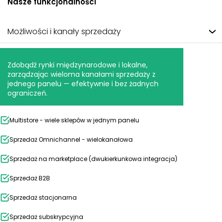
Nasze funkcjonalności
Możliwości i kanały sprzedaży
Zdobądź rynki międzynarodowe i lokalne,
zarządzając wieloma kanałami sprzedaży z
jednego panelu — efektywnie i bez żadnych
ograniczeń.
Multistore - wiele sklepów w jednym panelu
Sprzedaż Omnichannel - wielokanałowa
Sprzedaż na marketplace (dwukierkunkowa integracja)
Sprzedaż B2B
Sprzedaż stacjonarna
Sprzedaż subskrypcyjna