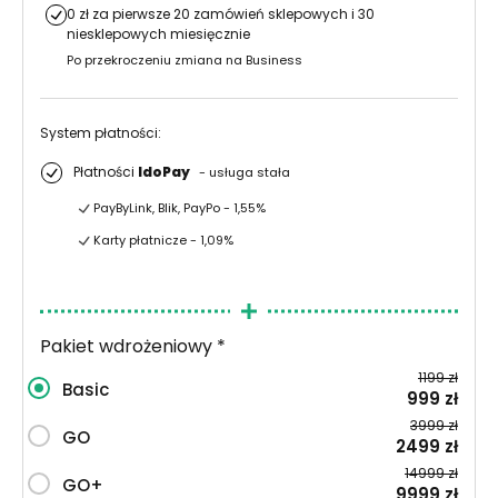
0 zł za pierwsze 20 zamówień sklepowych i 30
niesklepowych miesięcznie
Po przekroczeniu zmiana na Business
System płatności:
Płatności
IdoPay
- usługa stała
PayByLink, Blik, PayPo - 1,55%
Karty płatnicze - 1,09%
Pakiet wdrożeniowy *
1199 zł
Basic
999 zł
3999 zł
GO
2499 zł
14999 zł
GO+
9999 zł