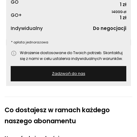
GO
1 zł
14999 zł
GO+
1 zł
Indywidualny
Do negocjacji
* opłata jednorazowa
Wdrożenie dostosowane do Twoich potrzeb. Skontaktuj
się z nami w celu ustalenia indywidualnych warunków.
Zadzwoń do nas
Co dostajesz w ramach każdego
naszego abonamentu