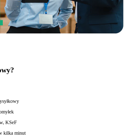
owy?
wysyłkowy
pomyłek
ów, KSeF
w kilka minut