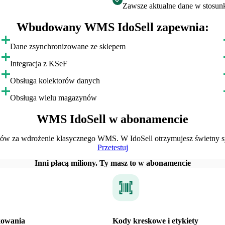
Zawsze aktualne dane w stosun
Wbudowany WMS IdoSell zapewnia:
Dane zsynchronizowane ze sklepem
Integracja z KSeF
Obsługa kolektorów danych
Obsługa wielu magazynów
WMS IdoSell w abonamencie
nów za wdrożenie klasycznego WMS. W IdoSell otrzymujesz świetny 
Przetestuj
Inni płacą miliony. Ty masz to w abonamencie
kowania
Kody kreskowe i etykiety