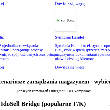
cej
Dowiedz się więcej
tiż
Symfonia Handel
iż ujednolica rozwiązania
Symfonia Handel to elastyczne op
firmie i porządkuje procesy
ERP, które wspiera sprzedaż, zarzą
wniając spójność danych oraz pełną
magazynem, dokumentami i płatnoś
cesami.
ułatwia obsługę klientów.
cej
Dowiedz się więcej
cenariusze zarządzania magazynem - wybie
jlepszych rozwiązań i integracji. Bez komplikacji.
IdoSell Bridge (popularne F/K)