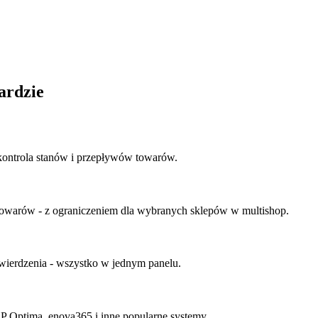
ardzie
ontrola stanów i przepływów towarów.
towarów - z ograniczeniem dla wybranych sklepów w multishop.
twierdzenia - wszystko w jednym panelu.
Optima, enova365 i inne popularne systemy.