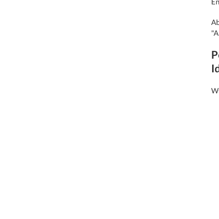
En
Ab
"A
P
I
Wł