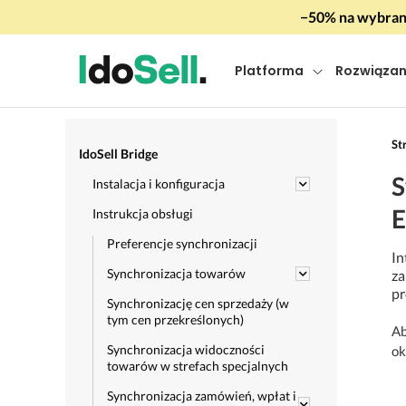
−50% na wybrany
Platforma
Rozwiązan
St
IdoSell Bridge
S
Instalacja i konfiguracja
E
Instrukcja obsługi
Preferencje synchronizacji
In
Synchronizacja towarów
za
pr
Synchronizację cen sprzedaży (w
tym cen przekreślonych)
Ab
Synchronizacja widoczności
ok
towarów w strefach specjalnych
Synchronizacja zamówień, wpłat i