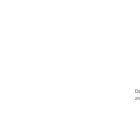
Dz
zn