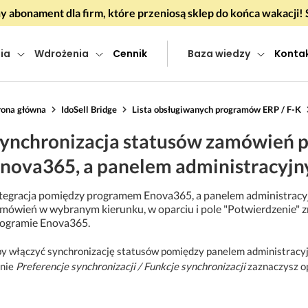
 abonament dla firm, które przeniosą sklep do końca wakacj
ia
Wdrożenia
Cennik
Baza wiedzy
Konta
rona główna
IdoSell Bridge
Lista obsługiwanych programów ERP / F-K
ynchronizacja statusów zamówień
nova365, a panelem administracyjn
tegracja pomiędzy programem Enova365, a panelem administracyj
mówień w wybranym kierunku, w oparciu i pole "Potwierdzenie" 
ogramie Enova365.
y włączyć synchronizację statusów pomiędzy panelem administracy
nie
Preferencje synchronizacji / Funkcje synchronizacji
zaznaczysz op