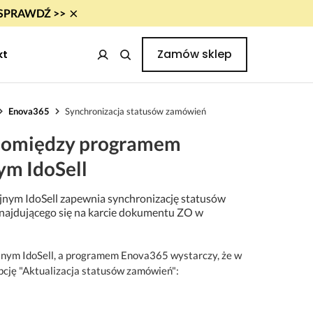
×
i! SPRAWDŹ >>
Zamów sklep
kt
Enova365
Synchronizacja statusów zamówień
 pomiędzy programem
ym IdoSell
nym IdoSell zapewnia synchronizację statusów
znajdującego się na karcie dokumentu ZO w
jnym IdoSell, a programem Enova365 wystarczy, że w
cję "Aktualizacja statusów zamówień":