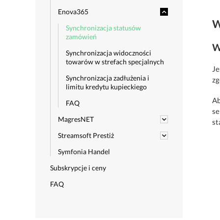
Enova365
W
Synchronizacja statusów
zamówień
W
Synchronizacja widoczności
towarów w strefach specjalnych
Je
Synchronizacja zadłużenia i
zg
limitu kredytu kupieckiego
Ab
FAQ
se
MagresNET
st
Streamsoft Prestiż
Symfonia Handel
Subskrypcje i ceny
FAQ