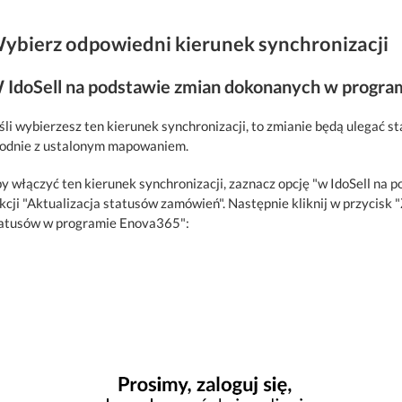
ybierz odpowiedni kierunek synchronizacji
 IdoSell na podstawie zmian dokonanych w progr
śli wybierzesz ten kierunek synchronizacji, to zmianie będą ulegać 
odnie z ustalonym mapowaniem.
y włączyć ten kierunek synchronizacji, zaznacz opcję "w IdoSell n
kcji "Aktualizacja statusów zamówień". Następnie kliknij w przycis
atusów w programie Enova365":