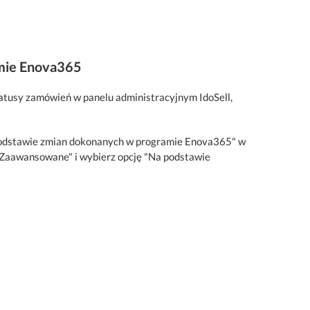
amie Enova365
statusy zamówień w panelu administracyjnym IdoSell,
a podstawie zmian dokonanych w programie Enova365" w
k "Zaawansowane" i wybierz opcję "Na podstawie