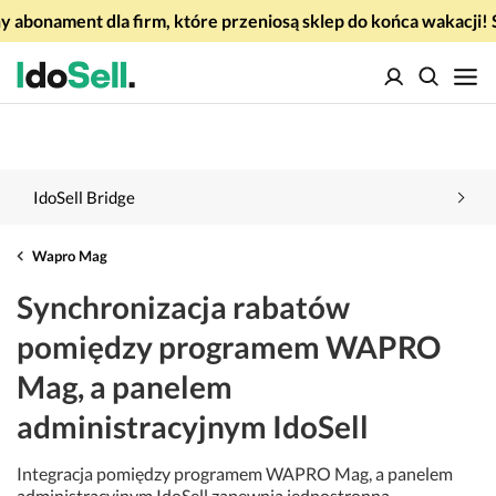
 abonament dla firm, które przeniosą sklep do końca wakacj
IdoSell Bridge
Wapro Mag
Synchronizacja rabatów
pomiędzy programem WAPRO
Mag, a panelem
administracyjnym IdoSell
Integracja pomiędzy programem WAPRO Mag, a panelem
administracyjnym IdoSell zapewnia jednostronną