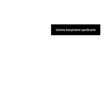
Umów bezpłatne spotkanie
Zarezerwuj bezpłatną
konsultację
Nasi specjaliści dobiorą do Ciebie najlepsze
rozwiązania oraz odpowiedzą na Twoje
pytania.