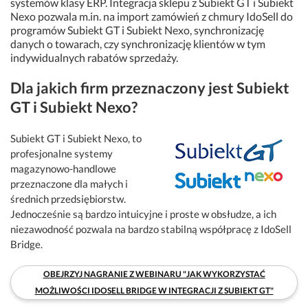
systemów klasy ERP. Integracja sklepu z Subiekt GT i Subiekt
Nexo pozwala m.in. na import zamówień z chmury IdoSell do
programów Subiekt GT i Subiekt Nexo, synchronizację
danych o towarach, czy synchronizację klientów w tym
indywidualnych rabatów sprzedaży.
Dla jakich firm przeznaczony jest Subiekt
GT i Subiekt Nexo?
Subiekt GT i Subiekt Nexo, to
profesjonalne systemy
magazynowo-handlowe
przeznaczone dla małych i
średnich przedsiębiorstw.
Jednocześnie są bardzo intuicyjne i proste w obsłudze, a ich
niezawodność pozwala na bardzo stabilną współpracę z IdoSell
Bridge.
OBEJRZYJ NAGRANIE Z WEBINARU "JAK WYKORZYSTAĆ
MOŻLIWOŚCI IDOSELL BRIDGE W INTEGRACJI Z SUBIEKT GT"