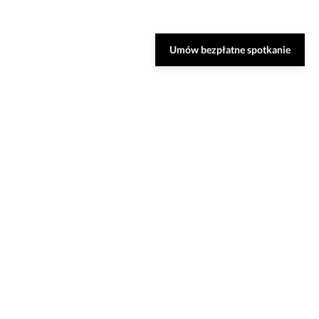
Umów bezpłatne spotkanie
Zarezerwuj bezpłatną
konsultację
Nasi specjaliści dobiorą do Ciebie najlepsze
rozwiązania oraz odpowiedzą na Twoje
pytania.
UMÓW SPOTKANIE