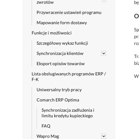
zwrotów
bę
Przywracenie ustawień programu
O
Mapowanie form dostawy
Sp
Funkcje i możliwości
pr
Szczegółowy wykaz funkcji
ro
Synchronizacja klientów
Tr
bi
Eksport opisów towarów
Lista obsługiwanych programów ERP /
Wi
F-K
Uniwersalny tryb pracy
Comarch ERP Optima
Synchronizacja zadłużenia i
limitu kredytu kupieckiego
FAQ
Wapro Mag