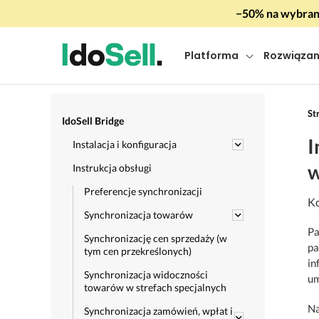
−50% na wybrany
Platforma
Rozwiązan
St
IdoSell Bridge
I
Instalacja i konfiguracja
w
Instrukcja obsługi
Preferencje synchronizacji
Ko
Synchronizacja towarów
Pa
Synchronizację cen sprzedaży (w
pa
tym cen przekreślonych)
in
Synchronizacja widoczności
um
towarów w strefach specjalnych
Na
Synchronizacja zamówień, wpłat i