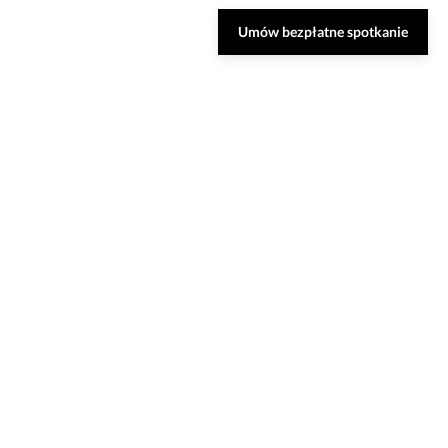
Umów bezpłatne spotkanie
nsultację
ozwiązania oraz odpowiedzą na Twoje