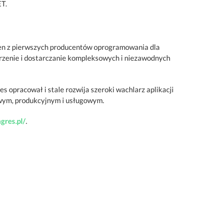
T.
en z pierwszych producentów oprogramowania dla
orzenie i dostarczanie kompleksowych i niezawodnych
s opracował i stale rozwija szeroki wachlarz aplikacji
wym, produkcyjnym i usługowym.
gres.pl/
.