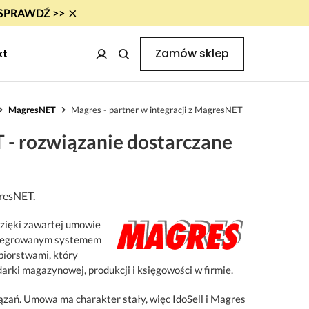
×
i! SPRAWDŹ >>
Zamów sklep
kt
MagresNET
Magres - partner w integracji z MagresNET
T - rozwiązanie dostarczane
gresNET.
zięki zawartej umowie
ntegrowanym systemem
biorstwami, który
rki magazynowej, produkcji i księgowości w firmie.
ązań. Umowa ma charakter stały, więc IdoSell i Magres