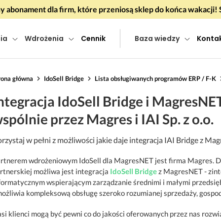
 abonament dla firm, które przeniosą sklep do końca wakacj
ia
Wdrożenia
Cennik
Baza wiedzy
Konta
rona główna
IdoSell Bridge
Lista obsługiwanych programów ERP / F-K
ntegracja IdoSell Bridge i MagresNE
spólnie przez Magres i IAI Sp. z o.o.
rzystaj w pełni z możliwości jakie daje integracja IAI Bridge z Ma
rtnerem wdrożeniowym IdoSell dla MagresNET jest firma Magres. D
rtnerskiej możliwa jest integracja
IdoSell Bridge
z MagresNET - zi
formatycznym wspierającym zarządzanie średnimi i małymi przedsię
ożliwia kompleksową obsługę szeroko rozumianej sprzedaży, gospoda
si klienci mogą być pewni co do jakości oferowanych przez nas rozwi