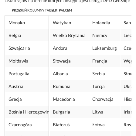
Lista krajów na terenie których dostępna jest usługa DPD GeoShip:
Monako
Watykan
Holandia
San M
Belgia
Wielka Brytania
Niemcy
Liech
Szwajcaria
Andora
Luksemburg
Czech
Mołdawia
Słowacja
Francja
Węgr
Portugalia
Albania
Serbia
Słowe
Austria
Rumunia
Turcja
Ukrai
Grecja
Macedonia
Chorwacja
Hiszp
Bośnia i Hercegowina
Bułgaria
Litwa
Irland
Czarnogóra
Białoruś
Łotwa
Rosja