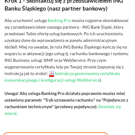
Krok 1 - Skontaktuj się z przedstawicielem ING
Banku Śląskiego (nasz partner bankowy)
Aby uruchomić usługę
Banking Pro
musisz najpierw skontaktować
się z przedstawicielem naszego partnera - ING Bank Śląski, który
przedstawi Tobie ofertę usług bankowych. Po ich uruchomieniu
uzyskasz dane do wprowadzenia w panelu administracyjnym
IdoSell. Miej na uwadze, że rola ING Banku Śląskiego kończy się na
wsparciu w aktywacji jego usług tj. rachunku bankowego i systemu
ING Business, usługi SIMP oraz WebService. Przy czym
wygenerowanie certyfikatu leży po Twojej stronie (zapoznaj się z
instrukcją jak to zrobić:
Instrukcja generowania certyfikatu
komunikacyjnego i konfiguracji usługi WebService
).
Uwaga! Aby usługa Banking Pro działała poprawnie musisz mieć
ustawiony parametr "Tryb uznawania rachunku" na "Pojedynczo z
rachunkiem technicznym" (przelewy pojedyncze).
Dowiedz się
więcej.