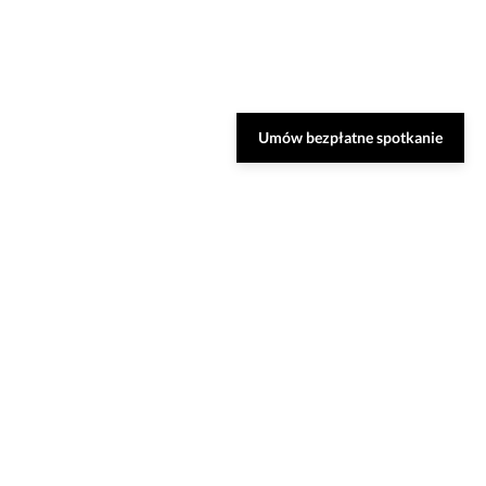
Umów bezpłatne spotkanie
Zarezerwuj bezpłatną
konsultację
Nasi specjaliści dobiorą do Ciebie najlepsze
rozwiązania oraz odpowiedzą na Twoje
pytania.