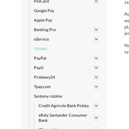
PolCard
za
Google Pay
Po
Apple Pay
ws
pł
Banking Pro
je
eService
Na
Yandex
sy
PayPal
PayU
Przelewy24
Tpay.com
Systemy ratalne
Credit Agricole Bank Polska
eRaty Santander Consumer
Bank