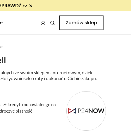
×
i! SPRAWDŹ >>
Zamów sklep
kt
ne
ll
alnych ze swoim sklepem internetowym, dzięki
złożyć wniosek o raty i dokonać u Ciebie zakupu.
s. zł kredytu odnawialnego na
odroczyć płatność