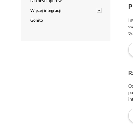
Dla developerów
P
Więcej integracji
In
Gonito
sw
tys
R
Od
po
in