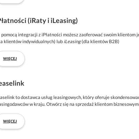
Płatności (iRaty i iLeasing)
 pomocą integracji z iPłatności możesz zaoferować swoim klientom je
la klientów indywidualnych) lub
iLeasing
(dla klientów B2B)
WIĘCEJ
easelink
aselink to dostawca usług leasingowych, który oferuje skondensowa
asingodawców w kraju. Otwórz się na sprzedaż klientom biznesowym, 
WIĘCEJ