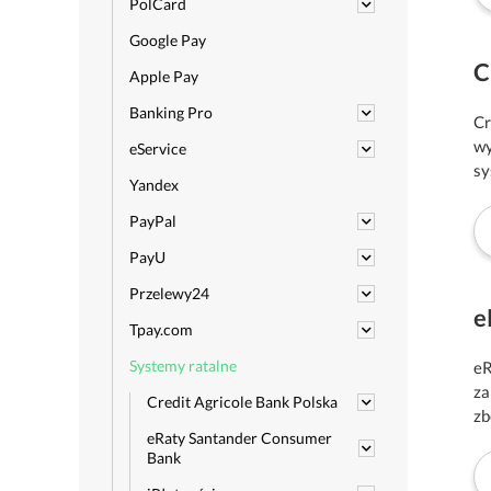
PolCard
Google Pay
C
Apple Pay
Banking Pro
Cr
wy
eService
sy
Yandex
PayPal
PayU
Przelewy24
e
Tpay.com
Systemy ratalne
eR
za
Credit Agricole Bank Polska
zb
eRaty Santander Consumer
Bank