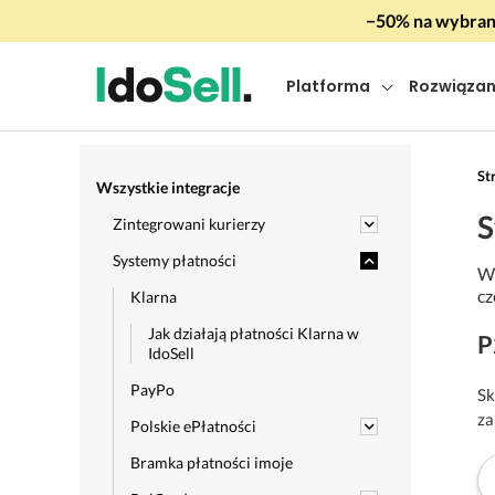
−50% na wybrany
Platforma
Rozwiązan
St
Wszystkie integracje
S
Zintegrowani kurierzy
Systemy płatności
W 
cz
Klarna
Jak działają płatności Klarna w
P
IdoSell
PayPo
Sk
za
Polskie ePłatności
Bramka płatności imoje