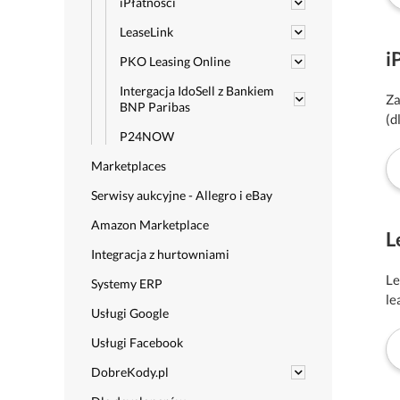
iPłatności
LeaseLink
i
PKO Leasing Online
Intergacja IdoSell z Bankiem
Za
BNP Paribas
(d
P24NOW
Marketplaces
Serwisy aukcyjne - Allegro i eBay
Amazon Marketplace
L
Integracja z hurtowniami
Le
Systemy ERP
le
Usługi Google
Usługi Facebook
DobreKody.pl