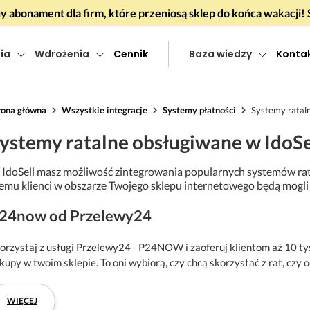
 abonament dla firm, które przeniosą sklep do końca wakacj
ia
Wdrożenia
Cennik
Baza wiedzy
Konta
rona główna
Wszystkie integracje
Systemy płatności
Systemy ratal
ystemy ratalne obsługiwane w IdoSe
IdoSell masz możliwość zintegrowania popularnych systemów rat
emu klienci w obszarze Twojego sklepu internetowego będą mogli 
24now od Przelewy24
orzystaj z usługi Przelewy24 - P24NOW i zaoferuj klientom aż 10 ty
kupy w twoim sklepie. To oni wybiorą, czy chcą skorzystać z rat, czy 
WIĘCEJ