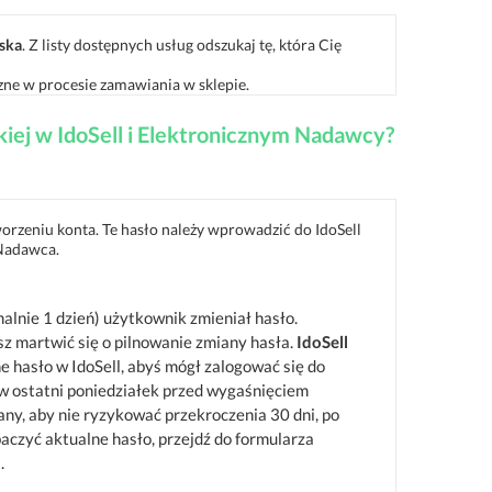
ska
. Z listy dostępnych usług odszukaj tę, która Cię
zne w procesie zamawiania w sklepie.
skiej w IdoSell i Elektronicznym Nadawcy?
orzeniu konta. Te hasło należy wprowadzić do IdoSell
 Nadawca.
lnie 1 dzień) użytkownik zmieniał hasło.
sz martwić się o pilnowanie zmiany hasła.
IdoSell
e hasło w IdoSell, abyś mógł zalogować się do
 ostatni poniedziałek przed wygaśnięciem
any, aby nie ryzykować przekroczenia 30 dni, po
czyć aktualne hasło, przejdź do formularza
o
.