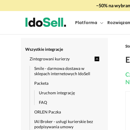
−50% na wybrany
Platforma
Rozwiązan
St
Wszystkie integracje
E
Zintegrowani kurierzy
Smile - darmowa dostawa w
C
sklepach internetowych IdoSell
N
Packeta
Uruchom integrację
FAQ
ORLEN Paczka
IAI Broker - usługi kurierskie bez
podpisywania umowy