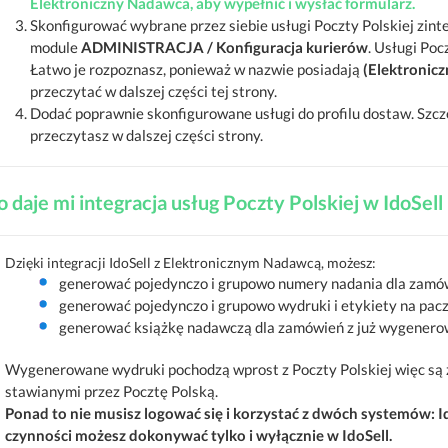
Elektroniczny Nadawca, aby wypełnić i wysłać formularz.
Skonfigurować wybrane przez siebie usługi Poczty Polskiej zin
module
ADMINISTRACJA / Konfiguracja kurierów
. Usługi Poc
Łatwo je rozpoznasz, ponieważ w nazwie posiadają
(Elektronic
przeczytać w dalszej części tej strony.
Dodać poprawnie skonfigurowane usługi do profilu dostaw. Szcz
przeczytasz w dalszej części strony.
o daje mi integracja usług Poczty Polskiej w IdoSel
Dzięki integracji IdoSell z Elektronicznym Nadawcą, możesz:
generować pojedynczo i grupowo numery nadania dla zamó
generować pojedynczo i grupowo wydruki i etykiety na pac
generować książkę nadawczą dla zamówień z już wygener
Wygenerowane wydruki pochodzą wprost z Poczty Polskiej więc s
stawianymi przez Pocztę Polską.
Ponad to nie musisz logować się i korzystać z dwóch systemów: I
czynności możesz dokonywać tylko i wyłącznie w IdoSell.