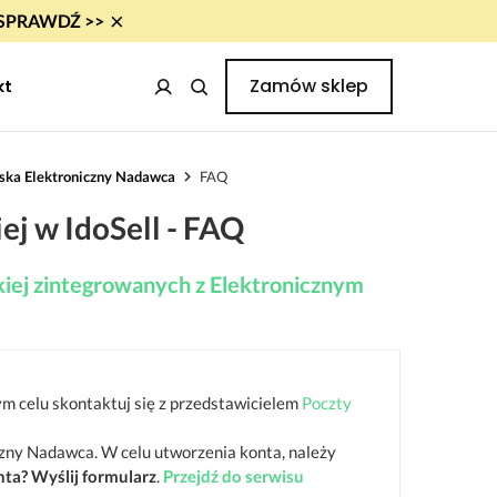
×
i! SPRAWDŹ >>
Zamów sklep
kt
lska Elektroniczny Nadawca
FAQ
ej w IdoSell - FAQ
skiej zintegrowanych z Elektronicznym
ym celu skontaktuj się z przedstawicielem
Poczty
czny Nadawca. W celu utworzenia konta, należy
ta? Wyślij formularz
.
Przejdź do serwisu