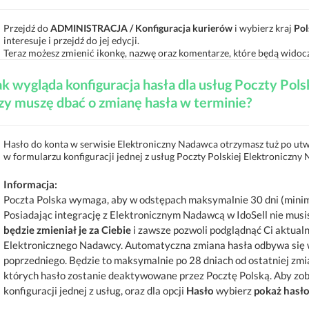
Przejdź do
ADMINISTRACJA / Konfiguracja kurierów
i wybierz kraj
Pol
interesuje i przejdź do jej edycji.
Teraz możesz zmienić ikonkę, nazwę oraz komentarze, które będą widoc
ak wygląda konfiguracja hasła dla usług Poczty Pol
zy muszę dbać o zmianę hasła w terminie?
Hasło do konta w serwisie Elektroniczny Nadawca otrzymasz tuż po utw
w formularzu konfiguracji jednej z usług Poczty Polskiej Elektroniczny
Informacja:
Poczta Polska wymaga, aby w odstępach maksymalnie 30 dni (minima
Posiadając integrację z Elektronicznym Nadawcą w IdoSell nie musi
będzie zmieniał je za Ciebie
i zawsze pozwoli podglądnąć Ci aktualn
Elektronicznego Nadawcy. Automatyczna zmiana hasła odbywa się w
poprzedniego. Będzie to maksymalnie po 28 dniach od ostatniej zmi
których hasło zostanie deaktywowane przez Pocztę Polską. Aby zoba
konfiguracji jednej z usług, oraz dla opcji
Hasło
wybierz
pokaż hasł