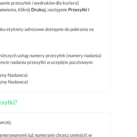
owanie przesyłek i wydruków dla kuriera]
ówienia, kliknij
Drukuj
, następnie
Przesyłki i
ku etykiety adresowe dostępne do pobrania na
oniższych usług numery przesyłek (numery nadania)
ncie nadania przesyłki w urzędzie pocztowym:
czny Nadawca)
iczny Nadawca)
esyłki?
wczej.
wygenerowanymi już numerami chcesz umieścić w