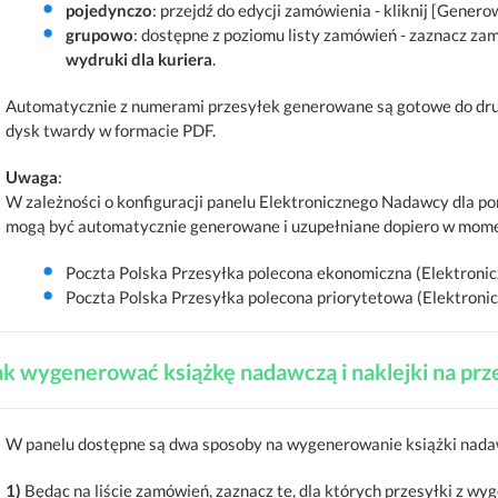
pojedynczo
: przejdź do edycji zamówienia - kliknij [Gener
grupowo
: dostępne z poziomu listy zamówień - zaznacz zam
wydruki dla kuriera
.
Automatycznie z numerami przesyłek generowane są gotowe do dru
dysk twardy w formacie PDF.
Uwaga
:
W zależności o konfiguracji panelu Elektronicznego Nadawcy dla p
mogą być automatycznie generowane i uzupełniane dopiero w mome
Poczta Polska Przesyłka polecona ekonomiczna (Elektroni
Poczta Polska Przesyłka polecona priorytetowa (Elektron
ak wygenerować książkę nadawczą i naklejki na prz
W panelu dostępne są dwa sposoby na wygenerowanie książki nada
1)
Będąc na liście zamówień, zaznacz te, dla których przesyłki z 