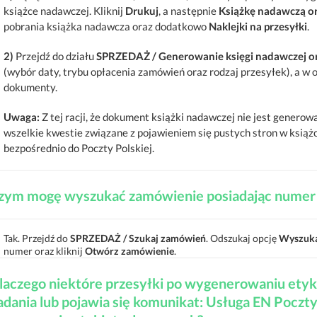
książce nadawczej. Kliknij
Drukuj
, a następnie
Książkę nadawczą ora
pobrania książka nadawcza oraz dodatkowo
Naklejki na przesyłki
.
2)
Przejdź do działu
SPRZEDAŻ / Generowanie księgi nadawczej ora
(wybór daty, trybu opłacenia zamówień oraz rodzaj przesyłek), a 
dokumenty.
Uwaga:
Z tej racji, że dokument książki nadawczej nie jest genero
wszelkie kwestie związane z pojawieniem się pustych stron w książ
bezpośrednio do Poczty Polskiej.
zym mogę wyszukać zamówienie posiadając numer 
Tak. Przejdź do
SPRZEDAŻ / Szukaj zamówień
. Odszukaj opcję
Wyszuka
numer oraz kliknij
Otwórz zamówienie
.
laczego niektóre przesyłki po wygenerowaniu etyk
adania lub pojawia się komunikat: Usługa EN Poczty