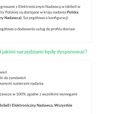
tegrowane z Elektronicznym Nadawcą w IdoSell w
zty Polskiej są dostępne w kraju nadania
Polska
.
zny Nadawca)
. Szczegółowo o konfiguracji
egółowo o dodawaniu usług do profilu dostaw
l i jakimi narzędziami będę dysponować?
wień
zki do zamówień
owanymi numerami nadania
ą zawsze w 100% zgodne z wszelkimi wymogami
doSell i Elektroniczny Nadawca. Wszystkie