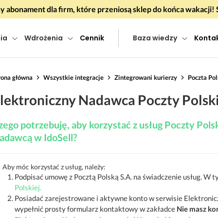
 abonament dla firm, które przeniosą sklep do końca wakacj
ia
Wdrożenia
Cennik
Baza wiedzy
Konta
rona główna
Wszystkie integracje
Zintegrowani kurierzy
Poczta Po
lektroniczny Nadawca Poczty Polski
zego potrzebuję, aby korzystać z usług Poczty Pol
adawcą w IdoSell?
Aby móc korzystać z usług, należy:
Podpisać umowę z Pocztą Polską S.A. na świadczenie usług. W t
Polskiej.
Posiadać zarejestrowane i aktywne konto w serwisie Elektroni
wypełnić prosty formularz kontaktowy w zakładce
Nie masz kon