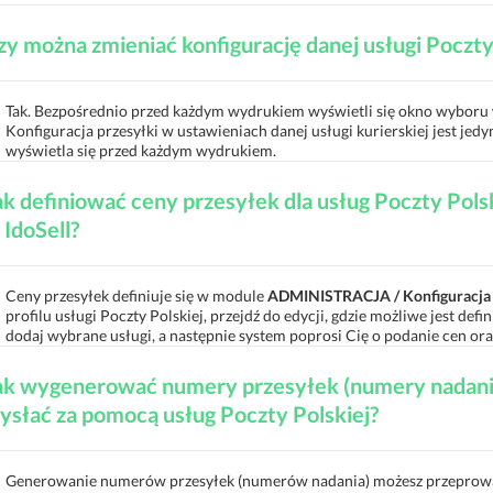
zy można zmieniać konfigurację danej usługi Poczty
Tak. Bezpośrednio przed każdym wydrukiem wyświetli się okno wyboru 
Konfiguracja przesyłki w ustawieniach danej usługi kurierskiej jest jed
wyświetla się przed każdym wydrukiem.
ak definiować ceny przesyłek dla usług Poczty Pols
 IdoSell?
Ceny przesyłek definiuje się w module
ADMINISTRACJA / Konfiguracja d
profilu usługi Poczty Polskiej, przejdź do edycji, gdzie możliwe jest def
dodaj wybrane usługi, a następnie system poprosi Cię o podanie cen ora
ak wygenerować numery przesyłek (numery nadania)
ysłać za pomocą usług Poczty Polskiej?
Generowanie numerów przesyłek (numerów nadania) możesz przeprow