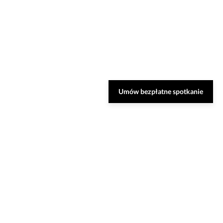
Umów bezpłatne spotkanie
Zarezerwuj bezpłatną
konsultację