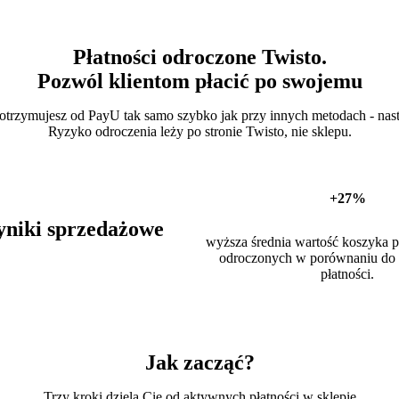
Płatności odroczone Twisto.
Pozwól klientom płacić po swojemu
 otrzymujesz od PayU tak samo szybko jak przy innych metodach - nas
Ryzyko odroczenia leży po stronie Twisto, nie sklepu.
+27%
yniki sprzedażowe
wyższa średnia wartość koszyka p
odroczonych w porównaniu do 
płatności.
Jak zacząć?
Trzy kroki dzielą Cię od aktywnych płatności w sklepie