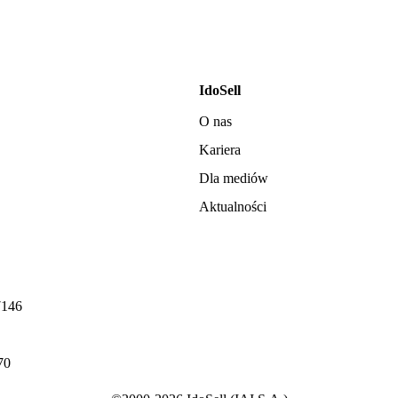
IdoSell
O nas
Kariera
Dla mediów
Aktualności
7146
70