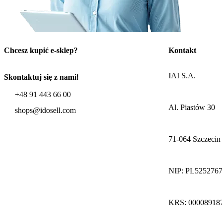
Chcesz kupić e-sklep?
Kontakt
IAI S.A.
Skontaktuj się z nami!
+48 91 443 66 00
Al. Piastów 30
shops@idosell.com
71-064 Szczecin
NIP: PL525276
KRS: 00008918