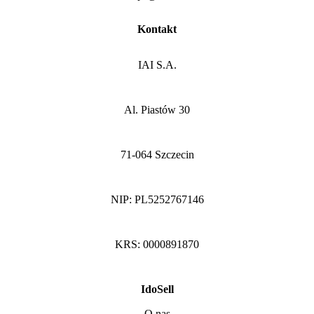
Kontakt
IAI S.A.
Al. Piastów 30
71-064 Szczecin
NIP: PL5252767146
KRS: 0000891870
IdoSell
O nas