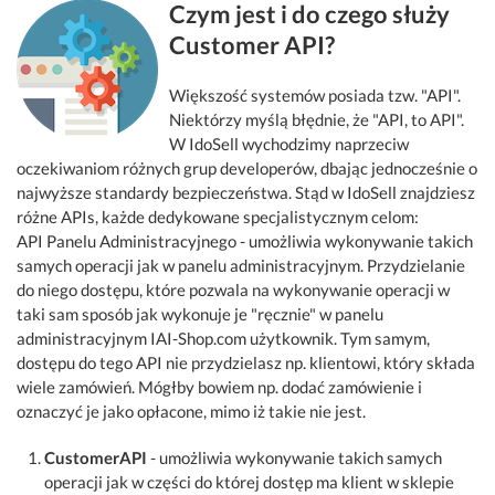
Czym jest i do czego służy
Customer API?
Większość systemów posiada tzw. "API".
Niektórzy myślą błędnie, że "API, to API".
W IdoSell wychodzimy naprzeciw
oczekiwaniom różnych grup developerów, dbając jednocześnie o
najwyższe standardy bezpieczeństwa. Stąd w IdoSell znajdziesz
różne APIs, każde dedykowane specjalistycznym celom:
API Panelu Administracyjnego - umożliwia wykonywanie takich
samych operacji jak w panelu administracyjnym. Przydzielanie
do niego dostępu, które pozwala na wykonywanie operacji w
taki sam sposób jak wykonuje je "ręcznie" w panelu
administracyjnym IAI-Shop.com użytkownik. Tym samym,
dostępu do tego API nie przydzielasz np. klientowi, który składa
wiele zamówień. Mógłby bowiem np. dodać zamówienie i
oznaczyć je jako opłacone, mimo iż takie nie jest.
CustomerAPI
- umożliwia wykonywanie takich samych
operacji jak w części do której dostęp ma klient w sklepie