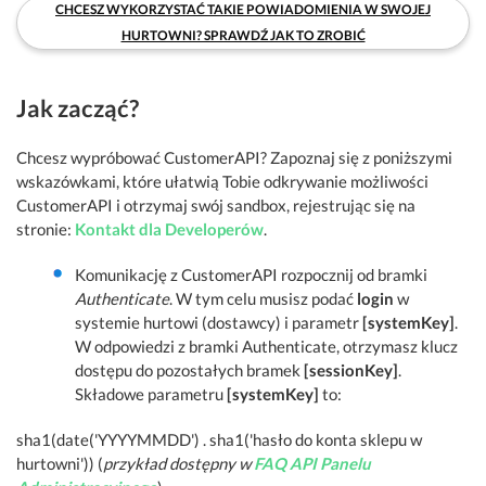
CHCESZ WYKORZYSTAĆ TAKIE POWIADOMIENIA W SWOJEJ
HURTOWNI? SPRAWDŹ JAK TO ZROBIĆ
Jak zacząć?
Chcesz wypróbować CustomerAPI? Zapoznaj się z poniższymi
wskazówkami, które ułatwią Tobie odkrywanie możliwości
CustomerAPI i otrzymaj swój sandbox, rejestrując się na
stronie:
Kontakt dla Developerów
.
Komunikację z CustomerAPI rozpocznij od bramki
Authenticate
. W tym celu musisz podać
login
w
systemie hurtowi (dostawcy) i parametr
[systemKey]
.
W odpowiedzi z bramki Authenticate, otrzymasz klucz
dostępu do pozostałych bramek
[sessionKey]
.
Składowe parametru
[systemKey]
to:
sha1(date('YYYYMMDD') . sha1('hasło do konta sklepu w
hurtowni')) (
przykład dostępny w
FAQ API Panelu