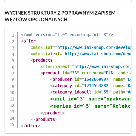
WYCINEK STRUKTURY Z POPRAWNYM ZAPISEM
WĘZŁÓW OPCJONALNYCH
<?xml version="1.0" encoding="utf-8"?>
<
offer
xmlns:
iof
=
"
http://www.iai-shop.com/develope
xmlns:
iaiext
=
"
http://www.iai-shop.com/devel
<
products
xmlns:
iaiext
=
"
http://www.iai-shop.com/d
<
product
id
=
"
33
"
currency
=
"
PLN
"
code_on
<
producer
id
=
"
1642669997
"
name
=
"
Lew
<
category
id
=
"
1214553882
"
name
=
"
Kat
<
category_idosell
id
=
"
55
"
path
=
"
Apa
<
unit
id
=
"
3
"
name
=
"
opakowani
<
series
id
=
"
5
"
name
=
"
Kolekcj
</
product
>
</
products
>
</
offer
>