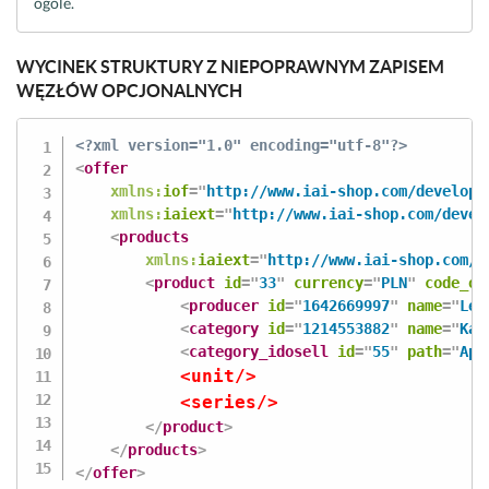
ogóle.
WYCINEK STRUKTURY Z NIEPOPRAWNYM ZAPISEM
WĘZŁÓW OPCJONALNYCH
<?xml version="1.0" encoding="utf-8"?>
<
offer
xmlns:
iof
=
"
http://www.iai-shop.com/develope
xmlns:
iaiext
=
"
http://www.iai-shop.com/devel
<
products
xmlns:
iaiext
=
"
http://www.iai-shop.com/d
<
product
id
=
"
33
"
currency
=
"
PLN
"
code_on
<
producer
id
=
"
1642669997
"
name
=
"
Lew
<
category
id
=
"
1214553882
"
name
=
"
Kat
<
category_idosell
id
=
"
55
"
path
=
"
Apa
<
unit
/>
<
series
/>
</
product
>
</
products
>
</
offer
>