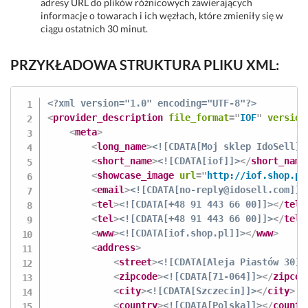
adresy URL do plików różnicowych zawierających
informacje o towarach i ich węzłach, które zmieniły się w
ciągu ostatnich 30 minut.
PRZYKŁADOWA STRUKTURA PLIKU XML:
<?xml version="1.0" encoding="UTF-8"?>
<
provider_description
file_format
=
"
IOF
"
version
<
meta
>
<
long_name
>
<![CDATA[Moj sklep IdoSell]]
<
short_name
>
<![CDATA[iof]]>
</
short_name
<
showcase_image
url
=
"
http://iof.shop.pl
<
email
>
<![CDATA[no-reply@idosell.com]]>
<
tel
>
<![CDATA[+48 91 443 66 00]]>
</
tel
>
<
tel
>
<![CDATA[+48 91 443 66 00]]>
</
tel
>
<
www
>
<![CDATA[iof.shop.pl]]>
</
www
>
<
address
>
<
street
>
<![CDATA[Aleja Piastów 30]]
<
zipcode
>
<![CDATA[71-064]]>
</
zipcod
<
city
>
<![CDATA[Szczecin]]>
</
city
>
<
country
>
<![CDATA[Polska]]>
</
countr