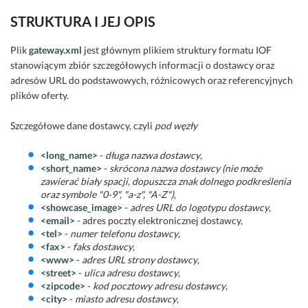
STRUKTURA I JEJ OPIS
Plik
gateway.xml
jest głównym plikiem struktury formatu IOF
stanowiącym zbiór szczegółowych informacji o dostawcy oraz
adresów URL do podstawowych, różnicowych oraz referencyjnych
plików oferty.
Szczegółowe dane dostawcy, czyli
pod węzły
<long_name>
-
długa nazwa dostawcy
,
<short_name>
-
skrócona nazwa dostawcy (nie może
zawierać biały spacji, dopuszcza znak dolnego podkreślenia
oraz symbole "0-9", "a-z", "A-Z")
,
<showcase_image>
-
adres URL do logotypu dostawcy
,
<email>
- adres poczty elektronicznej dostawcy,
<tel>
-
numer telefonu dostawcy
,
<fax>
-
faks dostawcy
,
<www>
-
adres URL strony dostawcy
,
<street>
-
ulica adresu dostawcy
,
<zipcode>
-
kod pocztowy adresu dostawcy
,
<city>
-
miasto adresu dostawcy
,