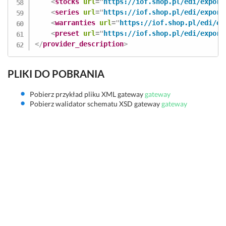
<
stocks
url
=
"
https://iof.shop.pl/edi/export
<
series
url
=
"
https://iof.shop.pl/edi/export
<
warranties
url
=
"
https://iof.shop.pl/edi/ex
<
preset
url
=
"
https://iof.shop.pl/edi/export
</
provider_description
>
PLIKI DO POBRANIA
Pobierz przykład pliku XML gateway
gateway
Pobierz walidator schematu XSD gateway
gateway