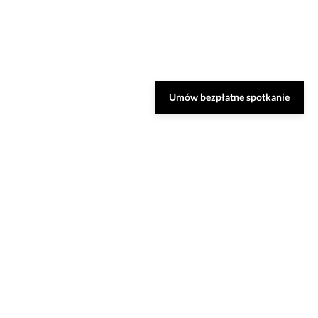
Umów bezpłatne spotkanie
Zarezerwuj bezpłatną
konsultację
Nasi specjaliści dobiorą do Ciebie najlepsze
rozwiązania oraz odpowiedzą na Twoje