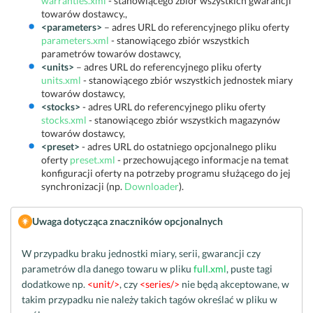
warranties.xml
- stanowiącego zbiór wszystkich gwarancji
towarów dostawcy.,
<parameters>
– adres URL do referencyjnego pliku oferty
parameters.xml
- stanowiącego zbiór wszystkich
parametrów towarów dostawcy,
<units>
– adres URL do referencyjnego pliku oferty
units.xml
- stanowiącego zbiór wszystkich jednostek miary
towarów dostawcy,
<stocks>
- adres URL do referencyjnego pliku oferty
stocks.xml
- stanowiącego zbiór wszystkich magazynów
towarów dostawcy,
<preset>
- adres URL do ostatniego opcjonalnego pliku
oferty
preset.xml
- przechowującego informacje na temat
konfiguracji oferty na potrzeby programu służącego do jej
synchronizacji (np.
Downloader
).
Uwaga dotycząca znaczników opcjonalnych
W przypadku braku jednostki miary, serii, gwarancji czy
parametrów dla danego towaru w pliku
full.xml
, puste tagi
dodatkowe np.
<unit/>
, czy
<series/>
nie będą akceptowane, w
takim przypadku nie należy takich tagów określać w pliku w