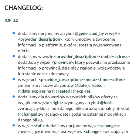
CHANGELOG:
IOF 3.0
dodaliśmy opcjonalny atrybut
@generated_by
w węźle
<provider_description>
, który umożliwia zwrócenie
informacji o platformie, z której została wygenerowana
oferta,
dodaliśmy w węźle
<provider_description><meta><adress>
dodatkowy węzeł
<province>
, który pozwala na przekazanie
informacji o prowincji, dzielnicy, regionie, województwie
lub stanie adresu dostawcy,
w węzłach
<provider_description><meta><time><offer>
zmieniliśmy nazwy atrybutów
@date_created
i
@date_expires
na
@created
i
@expires
,
dodaliśmy dla do węzłów wszystkich plików oferty za
wyjątkiem węzła
<light>
wymagany atrybut
@hash
zwracający klucz md5 danego pliku oraz opcjonalny atrybut
@changed
zwracający datę i godzinę ostatniej modyfikacji
danego pliku,
w węźle
<full>
dodaliśmy opcjonalny węzeł
<changes>
zawierający dowolną ilość węzłów
<change>
zwracających