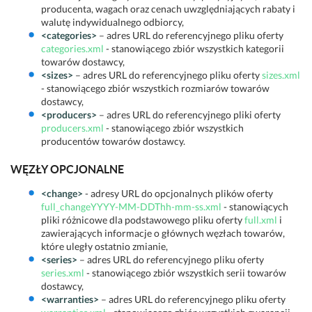
producenta, wagach oraz cenach uwzględniających rabaty i
walutę indywidualnego odbiorcy,
<categories>
– adres URL do referencyjnego pliku oferty
categories.xml
- stanowiącego zbiór wszystkich kategorii
towarów dostawcy,
<sizes>
– adres URL do referencyjnego pliku oferty
sizes.xml
- stanowiącego zbiór wszystkich rozmiarów towarów
dostawcy,
<producers>
– adres URL do referencyjnego pliki oferty
producers.xml
- stanowiącego zbiór wszystkich
producentów towarów dostawcy.
WĘZŁY OPCJONALNE
<change>
- adresy URL do opcjonalnych plików oferty
full_changeYYYY-MM-DDThh-mm-ss.xml
- stanowiących
pliki różnicowe dla podstawowego pliku oferty
full.xml
i
zawierających informacje o głównych węzłach towarów,
które uległy ostatnio zmianie,
<series>
– adres URL do referencyjnego pliku oferty
series.xml
- stanowiącego zbiór wszystkich serii towarów
dostawcy,
<warranties>
– adres URL do referencyjnego pliku oferty