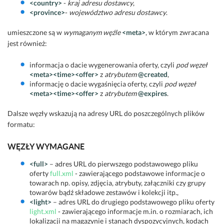
<country>
-
kraj adresu dostawcy
,
<province>
-
województwo adresu dostawcy
.
umieszczone są w
wymaganym węźle
<meta>
, w którym zwracana
jest również:
informacja o dacie wygenerowania oferty, czyli
pod węzeł
<meta><time><offer>
z
atrybutem
@created
,
informację o dacie wygaśnięcia oferty, czyli
pod węzeł
<meta><time><offer>
z
atrybutem
@expires
.
Dalsze węzły wskazują na adresy URL do poszczególnych plików
formatu:
WĘZŁY WYMAGANE
<full>
– adres URL do pierwszego podstawowego pliku
oferty
full.xml
- zawierającego podstawowe informacje o
towarach np. opisy, zdjęcia, atrybuty, załączniki czy grupy
towarów bądź składowe zestawów i kolekcji itp.,
<light>
– adres URL do drugiego podstawowego pliku oferty
light.xml
- zawierającego informacje m.in. o rozmiarach, ich
lokalizacji na magazynie i stanach dyspozycyjnych, kodach