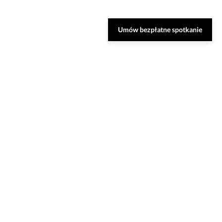
Umów bezpłatne spotkanie
Zarezerwuj bezpłatną
konsultację
Nasi specjaliści dobiorą do Ciebie najlepsze
rozwiązania oraz odpowiedzą na Twoje
pytania.
UMÓW SPOTKANIE