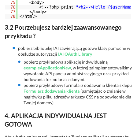
75
<body>
76
<!--?php print 
"<h2-->Hello {$userName} 
77
</body>
78
</html>
3.2 Potrzebujesz bardziej zaawansowanego
przykładu ?
pobierz bibliotekę IAI zawierającą gotowe klasy pomocne w
obsłudze autoryzacji
IAI OAuth Library
pobierz przykładową aplikację indywidualną
exampleApplicationNew
, w której zaimplementowaliśmy
wywołanie API panelu administracyjnego oraz przykład
budowania formularza z danymi.
pobierz przykładowy formularz dodawania klienta sklepu
Formularz dodawania klienta
(pamiętając o zmianie w
nagłówku pliku adresów arkuszy CSS na odpowiednie dla
Twojej domeny)
4. APLIKACJA INDYWIDUALNA JEST
GOTOWA
Aby użytkownicy mogli korzystać z Twojego aplikacji wystarczy że