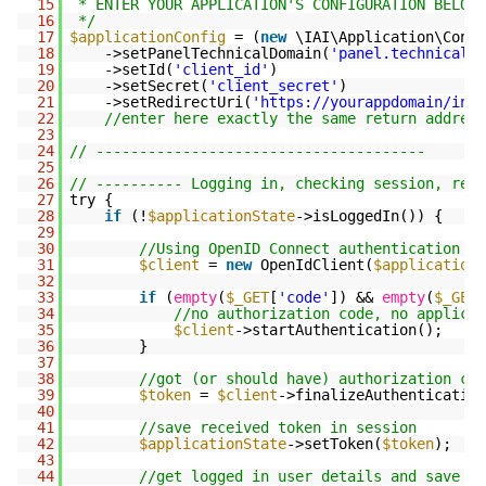
15
* ENTER YOUR APPLICATION'S CONFIGURATION BELOW
16
*/
17
$applicationConfig
= (
new
\IAI\Application\Confi
18
->setPanelTechnicalDomain(
'panel.technical.d
19
->setId(
'client_id'
)
20
->setSecret(
'client_secret'
)
21
->setRedirectUri(
'
https://yourappdomain/inde
22
//enter here exactly the same return address
23
24
// --------------------------------------
25
26
// ---------- Logging in, checking session, refr
27
try {
28
if
(!
$applicationState
->isLoggedIn()) {
29
30
//Using OpenID Connect authentication se
31
$client
= 
new
OpenIdClient(
$applicationC
32
33
if
(
empty
(
$_GET
[
'code'
]) && 
empty
(
$_GET
[
34
//no authorization code, no applicat
35
$client
->startAuthentication();
36
}
37
38
//got (or should have) authorization cod
39
$token
= 
$client
->finalizeAuthentication
40
41
//save received token in session
42
$applicationState
->setToken(
$token
);
43
44
//get logged in user details and save th