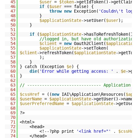
45
$user
= 
$token
->getIdToken()->getClaim(
'
46
if
(
$user
=== false) {
47
throw
new
Exception(
'Couldn\'t log i
48
}
49
$applicationState
->setUser(
$user
);
50
}
51
52
if
(
$applicationState
->hasToRefreshToken()) 
53
//logged in, but have old authorization 
54
$client
= 
new
Oauth2Client(
$applicationC
55
$applicationState
->setToken(
56
$client
->refreshToken(
$applicationState
->getToke
57
);
58
}
59
} catch (Exception 
$e
) {
60
die
(
'Error while getting access: '
. 
$e
->get
61
}
62
63
// ------------------------------ Application "v
64
65
$cssHref
= ((
new
IAI\Application\Resources(
$appl
66
$userName
= 
$applicationState
->getUser()->name;
67
$userPreferredName
= 
$applicationState
->getUser(
68
69
?>
70
71
<html>
72
<head>
73
<!--?php print 
'<link href="'
. 
$cssHref
74
</head>