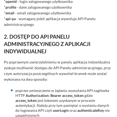
*
openid
- login zalogowanego użytkownika
*
profile
- dane zalogowanego użytkownika
*
email
- email zalogowanego użytkownika
*
api-pa
- wymagany jeżeli aplikacja wywołuje API Panelu
administracyjnego
2. DOSTĘP DO API PANELU
ADMINISTRACYJNEGO Z APLIKACJI
INDYWIDUALNEJ
Po poprawnym uwierzytelnieniu w panelu aplikacja indywidualna
zyskuje możliwość dostępu do API Panelu administracyjnego, przy
czym autoryzacja poszczególnych wywołań bramek może zostać
wykonana na dwa sposoby:
poprzez umieszczenie w żądaniu wywołania API nagłówka
HTTP
Authorization: Bearer access_token
gdzie
access_token
jest tokenem uzyskanym w procesie
autentykacji. Należy przy tym pamiętać o wysłaniu danych
do logowania API czyli
userLogin
oraz
authenticateKey
nie
uzupełnionych