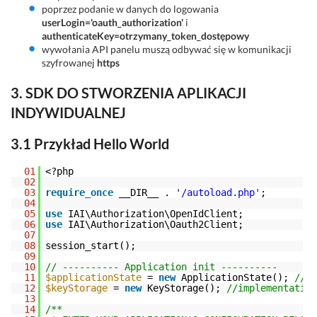
poprzez podanie w danych do logowania
userLogin='oauth_authorization'
i
authenticateKey=otrzymany_token_dostępowy
wywołania API panelu muszą odbywać się w komunikacji
szyfrowanej
https
3. SDK DO STWORZENIA APLIKACJI
INDYWIDUALNEJ
3.1 Przykład Hello World
01
<?php
02
03
require_once
__DIR__ . 
'/autoload.php'
;
04
05
use
IAI\Authorization\OpenIdClient;
06
use
IAI\Authorization\Oauth2Client;
07
08
session_start();
09
10
// ---------- Application init ----------
11
$applicationState
= 
new
ApplicationState(); 
//im
12
$keyStorage
= 
new
KeyStorage(); 
//implementation
13
14
/**