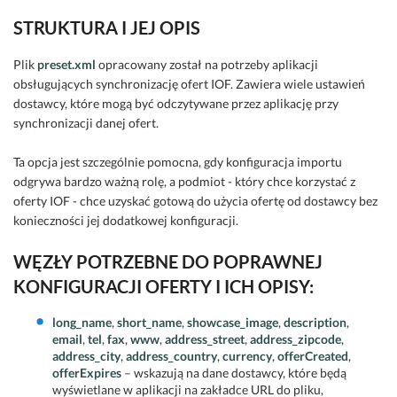
STRUKTURA I JEJ OPIS
Plik
preset.xml
opracowany został na potrzeby aplikacji
obsługujących synchronizację ofert IOF. Zawiera wiele ustawień
dostawcy, które mogą być odczytywane przez aplikację przy
synchronizacji danej ofert.
Ta opcja jest szczególnie pomocna, gdy konfiguracja importu
odgrywa bardzo ważną rolę, a podmiot - który chce korzystać z
oferty IOF - chce uzyskać gotową do użycia ofertę od dostawcy bez
konieczności jej dodatkowej konfiguracji.
WĘZŁY POTRZEBNE DO POPRAWNEJ
KONFIGURACJI OFERTY I ICH OPISY:
long_name
,
short_name
,
showcase_image
,
description
,
email
,
tel
,
fax
,
www
,
address_street
,
address_zipcode
,
address_city
,
address_country
,
currency
,
offerCreated
,
offerExpires
– wskazują na dane dostawcy, które będą
wyświetlane w aplikacji na zakładce URL do pliku,