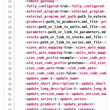
<
remote_gateway
/>
<
fully_configured
>
true
</
fully_configured
>
<
external_program
>
true
</
external_program
>
<
external_program_xml_path
>
path_to_external
<
producers
>
path_to_producers.xml_file
</
prod
<
units
>
path_or_link_to_units.xml_file
</
unit
<
parameters
>
path_or_link_to_parameters.xml_
<
stocks
>
path_or_link_to_stocks.xml_file
</
st
<
series
>
path_or_link_to_series.xml_file
</
se
<
sizes_auto_mapping
>
true
</
sizes_auto_mappin
<
units_auto_mapping
>
true
</
units_auto_mappin
<
size_code_prefix
>
example-
</
size_code_prefi
<
old_size_code_prefix
>
previous-
</
old_size_c
<
size_code_auto
>
true
</
size_code_auto
>
<
size_code_code_size
>
false
</
size_code_code_
<
update_name
>
1
</
update_name
>
<
update_short_description
>
1
</
update_short_d
<
update_long_description
>
1
</
update_long_des
<
update_version_name
>
1
</
update_version_name
<
update_series
>
1
</
update_series
>
<
update_producer
>
1
</
update_producer
>
<
update_category
>
1
</
update_category
>