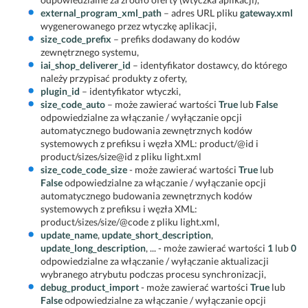
external_program_xml_path
– adres URL pliku
gateway.xml
wygenerowanego przez wtyczkę aplikacji,
size_code_prefix
– prefiks dodawany do kodów
zewnętrznego systemu,
iai_shop_deliverer_id
– identyfikator dostawcy, do którego
należy przypisać produkty z oferty,
plugin_id
– identyfikator wtyczki,
size_code_auto
– może zawierać wartości
True
lub
False
odpowiedzialne za włączanie / wyłączanie opcji
automatycznego budowania zewnętrznych kodów
systemowych z prefiksu i węzła XML: product/@id i
product/sizes/size@id z pliku light.xml
size_code_code_size
- może zawierać wartości
True
lub
False
odpowiedzialne za włączanie / wyłączanie opcji
automatycznego budowania zewnętrznych kodów
systemowych z prefiksu i węzła XML:
product/sizes/size/@code z pliku light.xml,
update_name
,
update_short_description
,
update_long_description
, ... - może zawierać wartości
1
lub
0
odpowiedzialne za włączanie / wyłączanie aktualizacji
wybranego atrybutu podczas procesu synchronizacji,
debug_product_import
- może zawierać wartości
True
lub
False
odpowiedzialne za włączanie / wyłączanie opcji