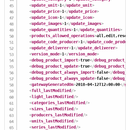
<
update_unit
>
1
</
update_unit
>
<
update_price
>
1
</
update_price
>
<
update_icon
>
1
</
update_icon
>
<
update_images
>
1
</
update_images
>
<
update_quantities
>
1
</
update_quantities
>
<
products_allowed_operations
>
all,edit,reset
<
update_code_producer
>
1
</
update_code_produc
<
update_deliverer
>
1
</
update_deliverer
>
<
version_mode
>
1
</
version_mode
>
<
debug_product_import
>
true
</
debug_product_i
<
debug_product_update
>
true
</
debug_product_u
<
debug_product_always_import
>
false
</
debug_p
<
debug_product_always_update
>
false
</
debug_p
<
gatewayGeneratedOn
>
2018-04-12T12:00:00
</
ga
<
full_lastModified
/>
<
light_lastModified
/>
<
categories_lastModified
/>
<
sizes_lastModified
/>
<
producers_lastModified
/>
<
units_lastModified
/>
<
series_lastModified
/>