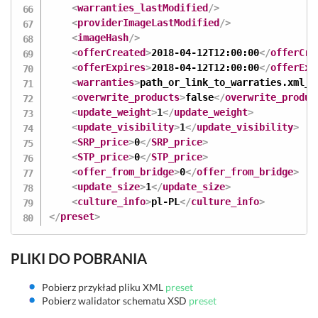
<
warranties_lastModified
/>
<
providerImageLastModified
/>
<
imageHash
/>
<
offerCreated
>
2018-04-12T12:00:00
</
offerCre
<
offerExpires
>
2018-04-12T12:00:00
</
offerExp
<
warranties
>
path_or_link_to_warraties.xml_f
<
overwrite_products
>
false
</
overwrite_produc
<
update_weight
>
1
</
update_weight
>
<
update_visibility
>
1
</
update_visibility
>
<
SRP_price
>
0
</
SRP_price
>
<
STP_price
>
0
</
STP_price
>
<
offer_from_bridge
>
0
</
offer_from_bridge
>
<
update_size
>
1
</
update_size
>
<
culture_info
>
pl-PL
</
culture_info
>
</
preset
>
PLIKI DO POBRANIA
Pobierz przykład pliku XML
preset
Pobierz walidator schematu XSD
preset