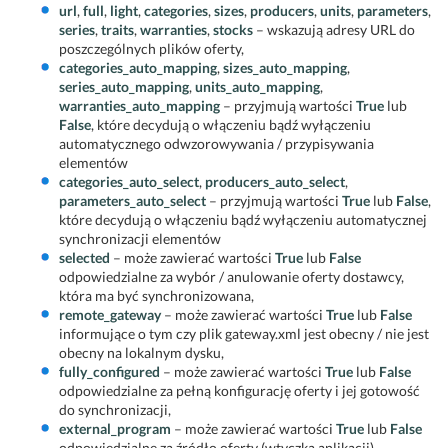
url
,
full
,
light
,
categories
,
sizes
,
producers
,
units
,
parameters
,
series
,
traits
,
warranties
,
stocks
– wskazują adresy URL do
poszczególnych plików oferty,
categories_auto_mapping
,
sizes_auto_mapping
,
series_auto_mapping
,
units_auto_mapping
,
warranties_auto_mapping
– przyjmują wartości
True
lub
False
, które decydują o włączeniu bądź wyłączeniu
automatycznego odwzorowywania / przypisywania
elementów
categories_auto_select
,
producers_auto_select
,
parameters_auto_select
– przyjmują wartości
True
lub
False
,
które decydują o włączeniu bądź wyłączeniu automatycznej
synchronizacji elementów
selected
– może zawierać wartości
True
lub
False
odpowiedzialne za wybór / anulowanie oferty dostawcy,
która ma być synchronizowana,
remote_gateway
– może zawierać wartości
True
lub
False
informujące o tym czy plik gateway.xml jest obecny / nie jest
obecny na lokalnym dysku,
fully_configured
– może zawierać wartości
True
lub
False
odpowiedzialne za pełną konfigurację oferty i jej gotowość
do synchronizacji,
external_program
– może zawierać wartości
True
lub
False
odpowiedzialne za źródło oferty (wtyczka aplikacji),