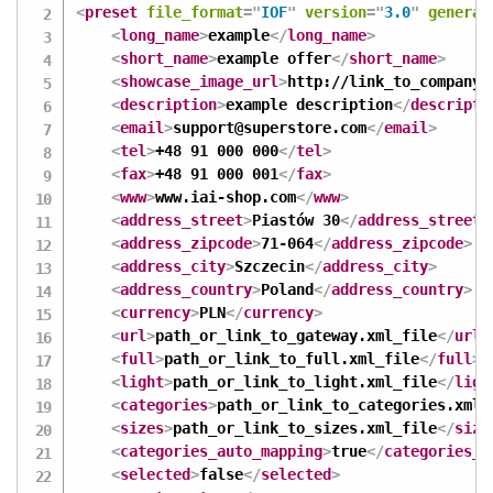
<
preset
file_format
=
"
IOF
"
version
=
"
3.0
"
generat
<
long_name
>
example
</
long_name
>
<
short_name
>
example offer
</
short_name
>
<
showcase_image_url
>
http://link_to_company_
<
description
>
example description
</
descripti
<
email
>
support@superstore.com
</
email
>
<
tel
>
+48 91 000 000
</
tel
>
<
fax
>
+48 91 000 001
</
fax
>
<
www
>
www.iai-shop.com
</
www
>
<
address_street
>
Piastów 30
</
address_street
>
<
address_zipcode
>
71-064
</
address_zipcode
>
<
address_city
>
Szczecin
</
address_city
>
<
address_country
>
Poland
</
address_country
>
<
currency
>
PLN
</
currency
>
<
url
>
path_or_link_to_gateway.xml_file
</
url
>
<
full
>
path_or_link_to_full.xml_file
</
full
>
<
light
>
path_or_link_to_light.xml_file
</
ligh
<
categories
>
path_or_link_to_categories.xml_
<
sizes
>
path_or_link_to_sizes.xml_file
</
size
<
categories_auto_mapping
>
true
</
categories_a
<
selected
>
false
</
selected
>