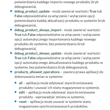
potwierdzania każdego importu nowego produktu (tryb
debugowania),
debug_product_update
- może zawierać wartości
True
lub
False
odpowiedzialne za włączanie / wyłączanie opcji
potwierdzania każdej aktualizacji produktu w systemie (tryb
debugowania),
debug_product_always_import
- może zawierać wartości
True
lub
False
odpowiedzialne za włączanie / wyłączanie
opcji automatycznego importowania każdego nowego
produktu do systemie, bez potwierdzania (tryb
debugowania),
debug_product_always_update
- może zawierać wartości
True
lub
False
odpowiedzialne za włączanie / wyłączanie
opcji automatycznego aktualizowania każdego produktu w
systemie, bez potwierdzania (tryb debugowania),
products_allowed_operations
– zawiera prawa aplikacji do
dokonywania zmian w systemie:
all
– aplikacja może edytować zsynchronizowane
produkty i usuwać ich stany magazynowe w systemie,
edit
– aplikacja może edytować zsynchronizowane
produkty - wprowadzać zmiany w systemie,
reset
– aplikacja może usuwać w systemie stany
magazynowe synchronizowanych produktów.