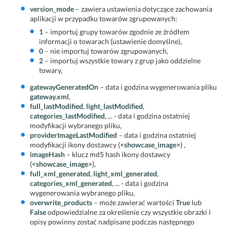
version_mode
– zawiera ustawienia dotyczące zachowania
aplikacji w przypadku towarów zgrupowanych:
1
– importuj grupy towarów zgodnie ze źródłem
informacji o towarach (ustawienie domyślne),
0
– nie importuj towarów zgrupowanych,
2
– importuj wszystkie towary z grup jako oddzielne
towary,
gatewayGeneratedOn
– data i godzina wygenerowania pliku
gateway.xml
,
full_lastModified
,
light_lastModified
,
categories_lastModified
, ... - data i godzina ostatniej
modyfikacji wybranego pliku,
providerImageLastModified
– data i godzina ostatniej
modyfikacji ikony dostawcy (
<showcase_image>
) ,
imageHash
– klucz md5 hash ikony dostawcy
(
<showcase_image>
),
full_xml_generated
,
light_xml_generated
,
categories_xml_generated
, ... - data i godzina
wygenerowania wybranego pliku,
overwrite_products
– może zawierać wartości
True
lub
False
odpowiedzialne za określenie czy wszystkie obrazki i
opisy powinny zostać nadpisane podczas następnego