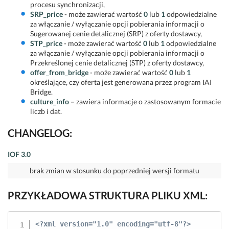
procesu synchronizacji,
SRP_price
- może zawierać wartość
0
lub
1
odpowiedzialne
za włączanie / wyłączanie opcji pobierania informacji o
Sugerowanej cenie detalicznej (SRP) z oferty dostawcy,
STP_price
- może zawierać wartość
0
lub
1
odpowiedzialne
za włączanie / wyłączanie opcji pobierania informacji o
Przekreślonej cenie detalicznej (STP) z oferty dostawcy,
offer_from_bridge
- może zawierać wartość
0
lub
1
określające, czy oferta jest generowana przez program IAI
Bridge.
culture_info
– zawiera informacje o zastosowanym formacie
liczb i dat.
CHANGELOG:
IOF 3.0
brak zmian w stosunku do poprzedniej wersji formatu
PRZYKŁADOWA STRUKTURA PLIKU XML:
<?xml version="1.0" encoding="utf-8"?>