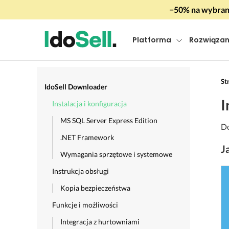
−50% na wybrany
Platforma
Rozwiązan
St
IdoSell Downloader
I
Instalacja i konfiguracja
MS SQL Server Express Edition
Do
.NET Framework
J
Wymagania sprzętowe i systemowe
Instrukcja obsługi
Kopia bezpieczeństwa
Funkcje i możliwości
Integracja z hurtowniami