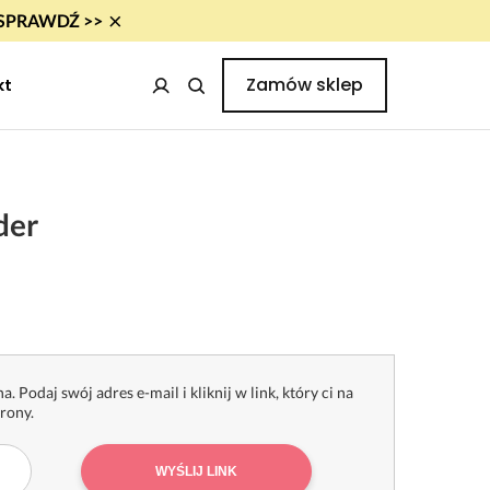
×
i! SPRAWDŹ >>
Zamów sklep
kt
der
a. Podaj swój adres e-mail i kliknij w link, który ci na
trony.
WYŚLIJ LINK