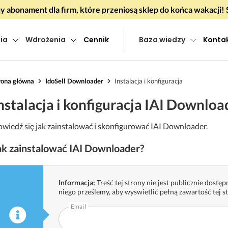
 abonament dla firm, które przeniosą sklep do końca wakacj
ia
Wdrożenia
Cennik
Baza wiedzy
Konta
rona główna
IdoSell Downloader
Instalacja i konfiguracja
nstalacja i konfiguracja IAI Downloa
wiedź się jak zainstalować i skonfigurować IAI Downloader.
ak zainstalować IAI Downloader?
Informacja:
Treść tej strony nie jest publicznie dostępn
niego prześlemy, aby wyswietlić pełną zawartość tej s
Email