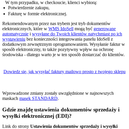
W tym przypadku, w checkoucie, klienci wybiorą:
Potwierdzenie zakupu,
Fakturę w formie elektronicznej.
Rekomendowanym przez nas trybem jest tryb dokumentów
elektronicznych, które w
WMS IdoSell
mogą być
generowane
automatycznie
i
wysyłane do Twoich klientów natychmiast po ich
wystawieniu
bez konieczności integrowania panelu IdoSell z
dodatkowym zewnętrznym oprogramowaniem. Wysyłanie faktur w
sposób elektroniczny, to także pozytywny wpływ na ochronę
środowiska - dlatego warto je w ten sposób dostarczać do klientów.
Dowiedz się, jak wysyłać faktury mailowo prosto z twojego sklepu
Wprowadzone zmiany zostały uwzględnione w najnowszych
maskach
masek STANDARD
.
Gdzie znajdę ustawienia dokumentów sprzedaży i
wysyłki elektronicznej (EDI)?
Link do strony
Ustawienia dokumentów sprzedaży i wysyłki