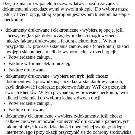
Dzięki zmianom w panelu możesz w łatwy sposób zarządzać
dokumentami sprzedażowymi w swoim sklepie. Do wyboru masz
jedną z trzech opcji, którą zaproponujesz swoim klientom na etapie
checkoutu:
dokumenty drukowane i elektroniczne - wybierz tę opcję, jeśli
chcesz, by (tak jak dotychczas) twoi klienci mogli wybierać
między fakturą drukowaną a fakturą elektroniczną. W tym
przypadku, w procesie składania zamówienia (checkoutu) klienci
twojego sklepu będą mieli do wyboru jedną z trzech opcji:
Potwierdzenie zakupu,
Fakturę w formie elektronicznej,
Fakturę drukowaną.
dokumenty drukowane - wybierz ten tryb, jeśli chcesz
dokumentować prowadzoną sprzedaż w standardowy sposób,
czyli drukować i dołączać papierowe faktury VAT do przesyłek
swoich klientów. W tym przypadku, w procesie checkoutu, twoi
klienci będą mieli do wyboru jedną z dwóch opcji:
Potwierdzenie zakupu,
Fakturę drukowaną.
dokumenty elektroniczne - wybierz e-dokumenty, jeśli chcesz
całkowicie wyeliminować konieczność drukowania papierowych
faktur, obniżyć koszty działalności operacyjnej swojego sklepu
internetowego i przy okazji przyczynić się do ochrony środowiska.