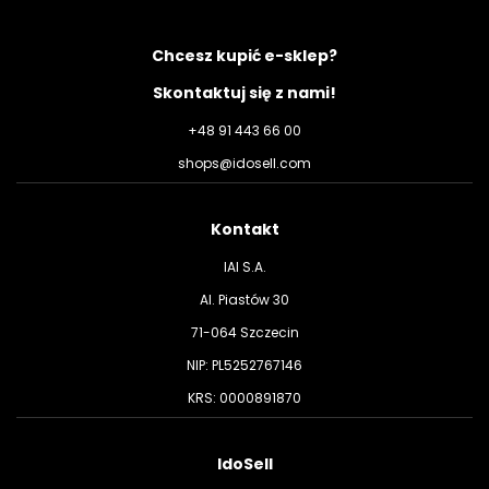
Chcesz kupić e-sklep?
Skontaktuj się z nami!
+48 91 443 66 00
shops@idosell.com
Kontakt
IAI S.A.
Al. Piastów 30
71-064 Szczecin
NIP: PL5252767146
KRS: 0000891870
IdoSell