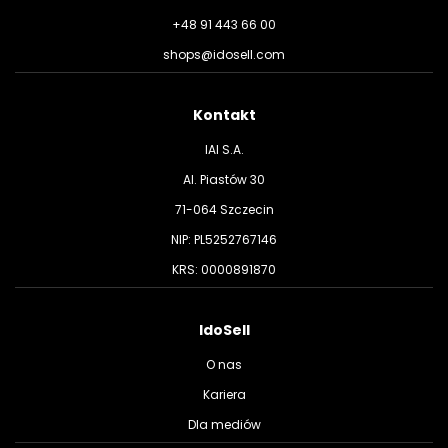
+48 91 443 66 00
shops@idosell.com
Kontakt
IAI S.A.
Al. Piastów 30
71-064 Szczecin
NIP: PL5252767146
KRS: 0000891870
IdoSell
O nas
Kariera
Dla mediów