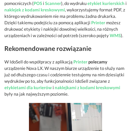
pomocniczych (
POS
i
Scanner
), do wydruku
etykiet kurierskich
i
naklejek z kodami kreskowymi
, wykorzystujemy format PDF, z
którego wydrukowaniem nie ma problemu żadna drukarka.
Dzięki takiemu podejściu za pomocą aplikacji
Printer
możesz
drukować etykiety i naklejki dowolnej wielkości, na różnych
urządzeniach i w zależności od potrzeb (szeroko pojęty
WMS
).
Rekomendowane rozwiązanie
W IdoSell do współpracy z aplikacją
Printer
polecamy
urządzenie Nova LX. W naszym biurze urządzenie to służy nam
już od dłuższego czasu i codziennie testujemy na nim dziesiątki
wydruków po to, aby funkcjonalności IdoSell związane z
etykietami dla kurierów
i
naklejkami z kodami kreskowymi
były na jak najwyższym poziomie.