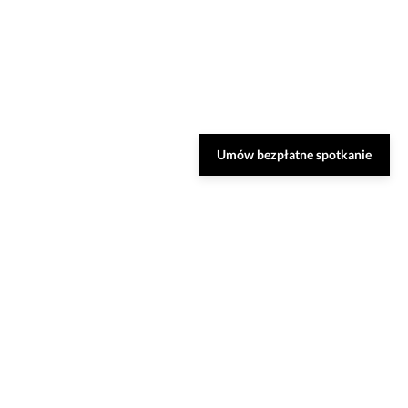
Umów bezpłatne spotkanie
Zarezerwuj bezpłatną
konsultację
Nasi specjaliści dobiorą do Ciebie najlepsze