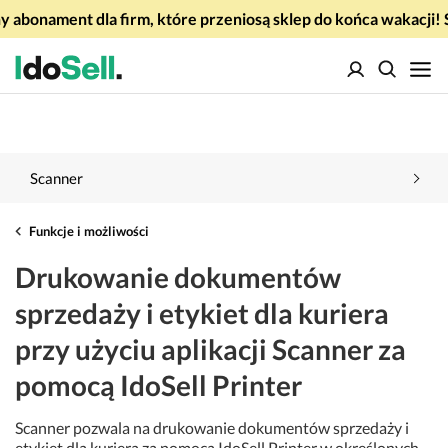
 abonament dla firm, które przeniosą sklep do końca wakacj
Scanner
Funkcje i możliwości
Drukowanie dokumentów
sprzedaży i etykiet dla kuriera
przy użyciu aplikacji Scanner za
pomocą IdoSell Printer
Scanner pozwala na drukowanie dokumentów sprzedaży i
etykiet dla kuriera za pomocą IdoSell Printer w określonych