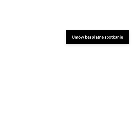
Umów bezpłatne spotkanie
Zarezerwuj bezpłatną
konsultację
Nasi specjaliści dobiorą do Ciebie najlepsze
rozwiązania oraz odpowiedzą na Twoje
pytania.