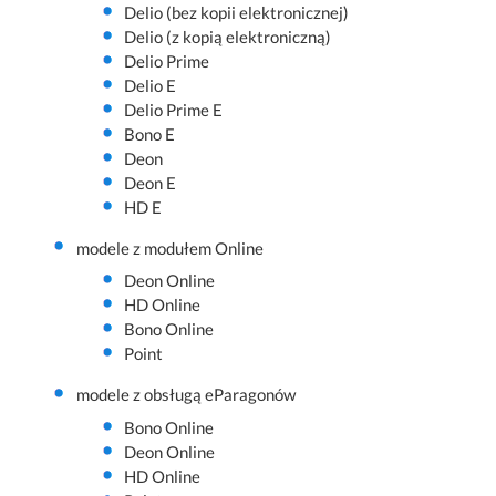
Delio (bez kopii elektronicznej)
Delio (z kopią elektroniczną)
Delio Prime
Delio E
Delio Prime E
Bono E
Deon
Deon E
HD E
modele z modułem Online
Deon Online
HD Online
Bono Online
Point
modele z obsługą eParagonów
Bono Online
Deon Online
HD Online