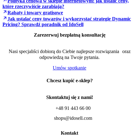
Polityka cenowa w sklepie internetowym: jak ustalić ceny,
które rzeczywiście zarabiają?
Rabaty i towary gratisowe
Jak ustalać ceny towarów i wykorzystać strategię Dynamic
Pricing? Sprawdź poradnik od IdoSell
Zarezerwuj bezpłatną konsultację
Nasi specjaliści dobiorą do Ciebie najlepsze rozwiązania oraz
odpowiedzą na Twoje pytania.
Umów spotkanie
Chcesz kupić e-sklep?
Skontaktuj się z nami!
+48 91 443 66 00
shops@idosell.com
Kontakt