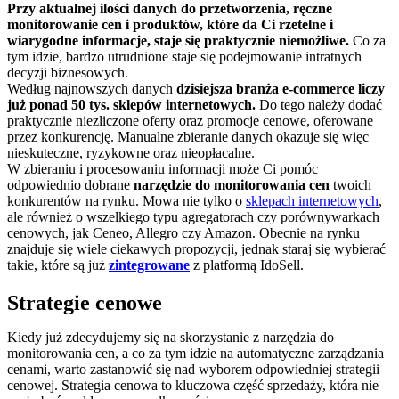
Przy aktualnej ilości danych do przetworzenia, ręczne
monitorowanie cen i produktów, które da Ci rzetelne i
wiarygodne informacje, staje się praktycznie niemożliwe.
Co za
tym idzie, bardzo utrudnione staje się podejmowanie intratnych
decyzji biznesowych.
Według najnowszych danych
dzisiejsza branża e-commerce liczy
już ponad 50 tys. sklepów internetowych.
Do tego należy dodać
praktycznie niezliczone oferty oraz promocje cenowe, oferowane
przez konkurencję. Manualne zbieranie danych okazuje się więc
nieskuteczne, ryzykowne oraz nieopłacalne.
W zbieraniu i procesowaniu informacji może Ci pomóc
odpowiednio dobrane
narzędzie do monitorowania cen
twoich
konkurentów na rynku. Mowa nie tylko o
sklepach internetowych
,
ale również o wszelkiego typu agregatorach czy porównywarkach
cenowych, jak Ceneo, Allegro czy Amazon. Obecnie na rynku
znajduje się wiele ciekawych propozycji, jednak staraj się wybierać
takie, które są już
zintegrowane
z platformą IdoSell.
Strategie cenowe
Kiedy już zdecydujemy się na skorzystanie z narzędzia do
monitorowania cen, a co za tym idzie na automatyczne zarządzania
cenami, warto zastanowić się nad wyborem odpowiedniej strategii
cenowej. Strategia cenowa to kluczowa część sprzedaży, która nie