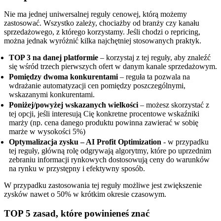
Nie ma jednej uniwersalnej reguły cenowej, którą możemy
zastosować. Wszystko zależy, chociażby od branży czy kanału
sprzedażowego, z którego korzystamy. Jeśli chodzi o repricing,
można jednak wyróżnić kilka najchętniej stosowanych praktyk.
TOP 3 na danej platformie
– korzystaj z tej reguły, aby znaleźć
się wśród trzech pierwszych ofert w danym kanale sprzedażowym.
Pomiędzy dwoma konkurentami
– reguła ta pozwala na
wdrażanie automatyzacji cen pomiędzy poszczególnymi,
wskazanymi konkurentami.
Poniżej/powyżej wskazanych wielkości
– możesz skorzystać z
tej opcji, jeśli interesują Cię konkretne procentowe wskaźniki
marży (np. cena danego produktu powinna zawierać w sobię
marże w wysokości 5%)
Optymalizacja zysku – AI Profit Optimization
- w przypadku
tej reguły, główną rolę odgrywają algorytmy, które po uprzednim
zebraniu informacji rynkowych dostosowują ceny do warunków
na rynku w przystępny i efektywny sposób.
W przypadku zastosowania tej reguły możliwe jest zwiększenie
zysków nawet o 50% w krótkim okresie czasowym.
TOP 5 zasad, które powinieneś znać