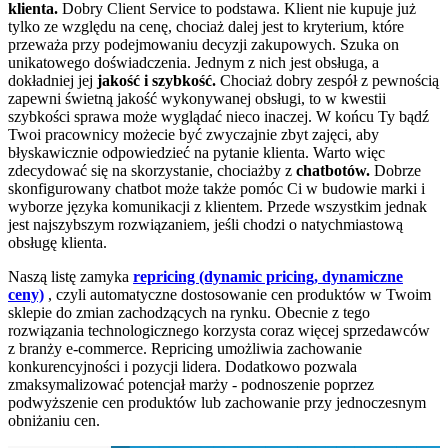
klienta.
Dobry Client Service to podstawa. Klient nie kupuje już
tylko ze względu na cenę, chociaż dalej jest to kryterium, które
przeważa przy podejmowaniu decyzji zakupowych. Szuka on
unikatowego doświadczenia. Jednym z nich jest obsługa, a
dokładniej jej
jakość i szybkość.
Chociaż dobry zespół z pewnością
zapewni świetną jakość wykonywanej obsługi, to w kwestii
szybkości sprawa może wyglądać nieco inaczej. W końcu Ty bądź
Twoi pracownicy możecie być zwyczajnie zbyt zajęci, aby
błyskawicznie odpowiedzieć na pytanie klienta. Warto więc
zdecydować się na skorzystanie, chociażby z
chatbotów.
Dobrze
skonfigurowany chatbot może także pomóc Ci w budowie marki i
wyborze języka komunikacji z klientem. Przede wszystkim jednak
jest najszybszym rozwiązaniem, jeśli chodzi o natychmiastową
obsługę klienta.
Naszą listę zamyka
repricing (dynamic pricing, dynamiczne
ceny)
, czyli automatyczne dostosowanie cen produktów w Twoim
sklepie do zmian zachodzących na rynku. Obecnie z tego
rozwiązania technologicznego korzysta coraz więcej sprzedawców
z branży e-commerce. Repricing umożliwia zachowanie
konkurencyjności i pozycji lidera. Dodatkowo pozwala
zmaksymalizować potencjał marży - podnoszenie poprzez
podwyższenie cen produktów lub zachowanie przy jednoczesnym
obniżaniu cen.