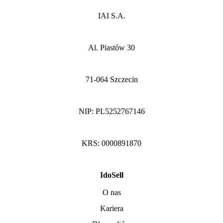
IAI S.A.
Al. Piastów 30
71-064 Szczecin
NIP: PL5252767146
KRS: 0000891870
IdoSell
O nas
Kariera