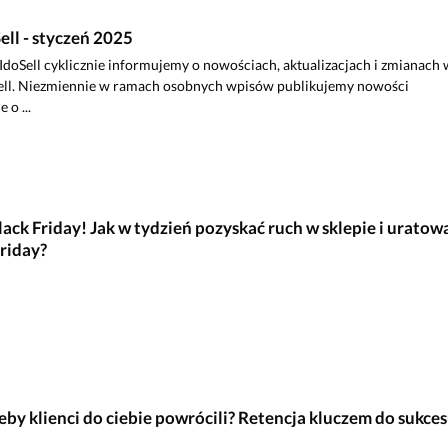
l - styczeń 2025
doSell cyklicznie informujemy o nowościach, aktualizacjach i zmianach 
ll. Niezmiennie w ramach osobnych wpisów publikujemy nowości
 o ...
ck Friday! Jak w tydzień pozyskać ruch w sklepie i uratow
riday?
żeby klienci do ciebie powrócili? Retencja kluczem do sukce