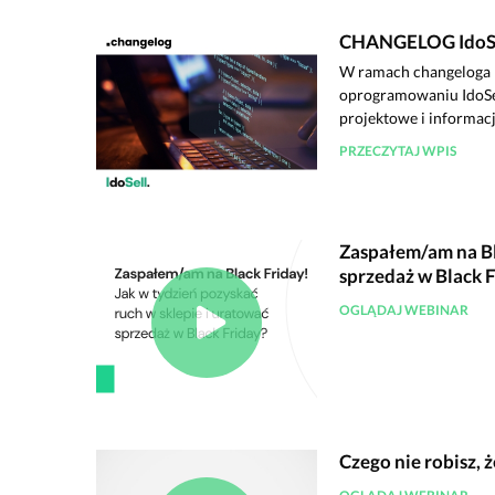
CHANGELOG IdoSel
W ramach changeloga I
oprogramowaniu IdoSe
projektowe i informacje
PRZECZYTAJ WPIS
Zaspałem/am na Bla
sprzedaż w Black F
OGLĄDAJ WEBINAR
Czego nie robisz, 