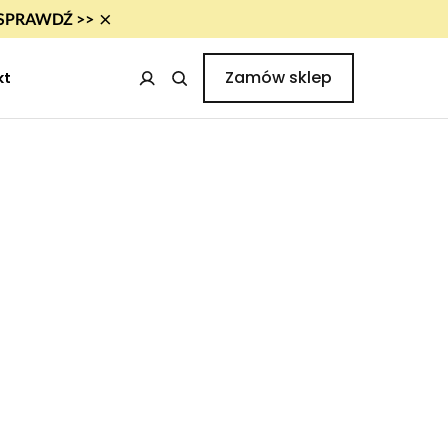
×
i! SPRAWDŹ >>
Zamów sklep
kt