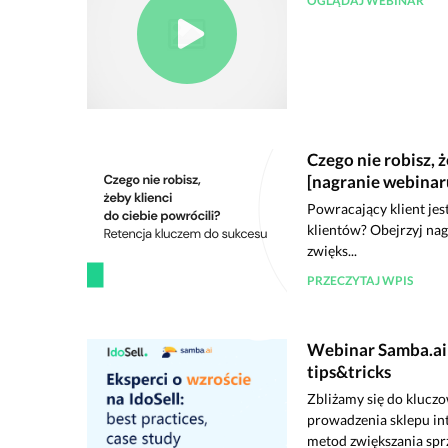
OGLĄDAJ WEBINAR
Czego nie robisz, 
[nagranie webinaru
Powracający klient jes
klientów? Obejrzyj nag
zwięks...
PRZECZYTAJ WPIS
Webinar Samba.ai: 
tips&tricks
Zbliżamy się do klucz
prowadzenia sklepu in
metod zwiększania sprz