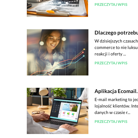
PRZECZYTAJ WPIS
Dlaczego potrzebu
W dzisiejszych czasach
commerce to nie luksus
reakcji i oferty ...
PRZECZYTAJ WPIS
Aplikacja Ecomail.
E-mail marketing to je
lojalność klientów. In
danych w czasie r...
PRZECZYTAJ WPIS