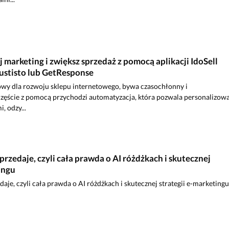
marketing i zwiększ sprzedaż z pomocą aplikacji IdoSell
rustisto lub GetResponse
owy dla rozwoju sklepu internetowego, bywa czasochłonny i
zęście z pomocą przychodzi automatyzacja, która pozwala personalizow
, odzy...
sprzedaje, czyli cała prawda o AI różdżkach i skutecznej
ingu
daje, czyli cała prawda o AI różdżkach i skutecznej strategii e-marketingu