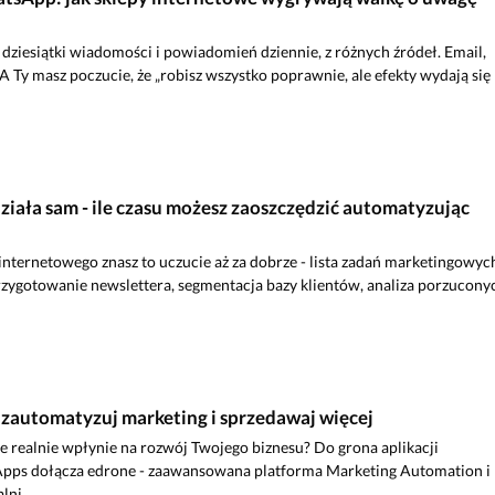
 dziesiątki wiadomości i powiadomień dziennie, z różnych źródeł. Email,
 A Ty masz poczucie, że „robisz wszystko poprawnie, ale efekty wydają się
ziała sam - ile czasu możesz zaoszczędzić automatyzując
 internetowego znasz to uczucie aż za dobrze - lista zadań marketingowyc
Przygotowanie newslettera, segmentacja bazy klientów, analiza porzucony
- zautomatyzuj marketing i sprzedawaj więcej
re realnie wpłynie na rozwój Twojego biznesu? Do grona aplikacji
Apps dołącza edrone - zaawansowana platforma Marketing Automation i
ni...