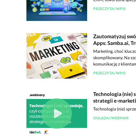
PRZECZYTAJ WPIS
Zautomatyzuj swój 
Apps: Samba.ai, T
Marketing, choć klucz
skomplikowany. Na szc
komunikację z klientami
PRZECZYTAJ WPIS
Technologia (nie) 
strategii e-market
Technologia (nie) sprze
OGLĄDAJ WEBINAR