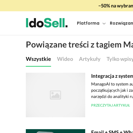
−50% na wybrany
Platforma
Rozwiązan
Powiązane treści z tagiem M
Wszystkie
Wideo
Artykuły
Tylko wpis
Integracja z sys
ManagoAI to system a
początkujących jak i 
narzędzi do analityki ru
PRZECZYTAJ ARTYKUŁ
Email + SMS + Wha