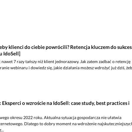
żeby klienci do ciebie powrócili? Retencja kluczem do sukce
 IdoSell]
t nawet 7 razy tańszy niż klient jednorazowy. Jak zatem zadbać o retencję
ranie webinaru i dowiedz się, jakie działania możesz wdrożyć już dziś, że
Eksperci o wzroście na IdoSell: case study, best practices i
owego okresu 2022 roku. Aktualna sytuacja gospodarcza nie ułatwia
ternetowego. Dlatego to dobry moment na wdrożenie najskuteczniejszyc
...