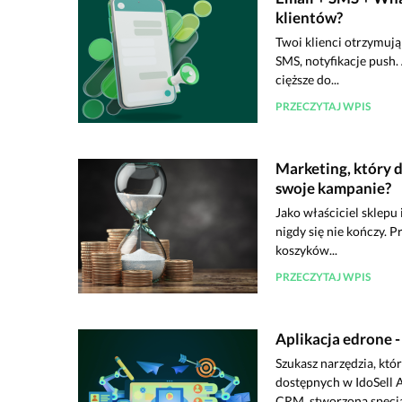
klientów?
Twoi klienci otrzymują
SMS, notyfikacje push.
cięższe do...
PRZECZYTAJ WPIS
Marketing, który d
swoje kampanie?
Jako właściciel sklepu
nigdy się nie kończy. 
koszyków...
PRZECZYTAJ WPIS
Aplikacja edrone 
Szukasz narzędzia, któ
dostępnych w IdoSell 
CRM, stworzona specjal