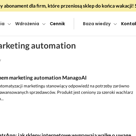
 abonament dla firm, które przeniosą sklep do końca wakacj
ia
Wdrożenia
Cennik
Baza wiedzy
Konta
arketing automation
y
temem marketing automation ManagoAI
utomatyzacji marketingu stanowiący odpowiedź na potrzeby zarówno
zaawansowanych sprzedawców. Produkt jest ceniony za szeroki wachlarz
...
tsApp: jak sklepy internetowe wygrywają walkę o uwagę