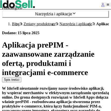
Podkategorie
Narzędzia i aplikacje
Blog
Zmiany produktowe
Narzędzia i aplikacje
Aplikacj
Dodano
:
15 lipca 2025
Aplikacja prePIM -
zaawansowane zarządzanie
ofertą, produktami i
integracjami e-commerce
Spis treści
W IdoSell nieustannie rozwijamy nasze środowisko aplikacji,
by wspierać merchantów w efektywnym zarządzaniu sprzedażą
online. Do grona dostępnych rozwiązań w IdoSell Apps dołącza
właśnie prePIM - rozbudowana aplikacja stworzona przez
praktyków e-commerce, która łączy funkcjonalność PIM-a,
zaawansowanego importera, eksportera oraz narzędzia do