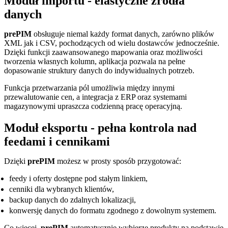
Moduł importu - elastyczne źródła
danych
prePIM
obsługuje niemal każdy format danych, zarówno plików
XML jak i CSV, pochodzących od wielu dostawców jednocześnie.
Dzięki funkcji zaawansowanego mapowania oraz możliwości
tworzenia własnych kolumn, aplikacja pozwala na pełne
dopasowanie struktury danych do indywidualnych potrzeb.
Funkcja przetwarzania pól umożliwia między innymi
przewalutowanie cen, a integracja z ERP oraz systemami
magazynowymi upraszcza codzienną pracę operacyjną.
Moduł eksportu - pełna kontrola nad
feedami i cennikami
Dzięki
prePIM
możesz w prosty sposób przygotować:
feedy i oferty dostępne pod stałym linkiem,
cenniki dla wybranych klientów,
backup danych do zdalnych lokalizacji,
konwersję danych do formatu zgodnego z dowolnym systemem.
Co więcej,
prePIM
automatycznie wybierze produkty na podstawie