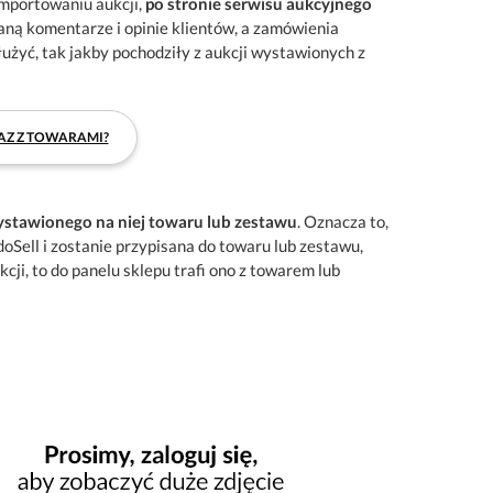
importowaniu aukcji,
po stronie serwisu aukcyjnego
aną komentarze i opinie klientów, a zamówienia
służyć, tak jakby pochodziły z aukcji wystawionych z
AZ Z TOWARAMI?
wystawionego na niej towaru lub zestawu
. Oznacza to,
oSell i zostanie przypisana do towaru lub zestawu,
cji, to do panelu sklepu trafi ono z towarem lub