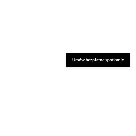
Umów bezpłatne spotkanie
Zarezerwuj bezpłatną
konsultację