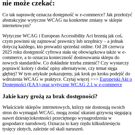
nie może czekać:
Co tak naprawdę oznacza dostępność w e-commerce? Jak przełożyć
abstrakcyjne wytyczne WCAG na konkretne zmiany w sklepie
internetowym?
Wytyczne WCAG i European Accessibility Act brzmią jak coś,
czym powinni się zajmować prawnicy lub urzędnicy – a jednak
dotyczą każdego, kto prowadzi sprzedaż online. Od 28 czerwca
2025 roku dostępność cyfrowa stała się obowiązkowa także w e-
commerce, a to oznacza konieczność dostosowania sklepu do
nowych standardów. Co dokładnie trzeba zmienić? Czy wystarczy
poprawić kolory i dodać opisy alternatywne, czy temat sięga
głębiej? W tym artykule pokazujemy, jak krok po kroku podejść do
wdrożenia WCAG w praktyce. Czytaj więcej >>>
Europejski Akt o
Dostępności (EAA) oraz wytyczne WCAG 2.1 w e-commerce
Jakie kary grożą za brak dostępności?
Właściciele sklepów internetowych, którzy nie dostosują swoich
stron do wymagań WCAG, mogą zostać ukarani grzywną sięgającą
nawet dziesięciokrotności przeciętnego wynagrodzenia w
gospodarce narodowej. Oznacza to kary rzędu kilkudziesięciu
tysięcy złotych, zależnie od skali naruszeń.