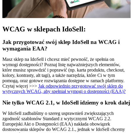
WCAG w sklepach IdoSell:
Jak przygotować swój sklep IdoSell na WCAG i
wymagania EAA?
Masz sklep na IdoSell i chcesz mieć pewność, że spełnia on
wymogi dostępności? Poznaj listę najważniejszych elementów,
które musisz sprawdzić i poprawić (np. karta produktu, checkout,
kolory, kontrasty, alt tagi), a także narzędzia, które Ci w tym
pomogą, oraz gotowe rozwiązania dostępne w ramach platformy.
Czytaj więcej >>>
Jak odpowiednio przygotować swój sklep do
wytycznych WCAG, aby spełniał wymogi o dostępności (EAA)?
Nie tylko WCAG 2.1, w IdoSell idziemy o krok dalej
W IdoSell zadbaliśmy o szereg usprawnień zwiększających
zgodność szablonów Standard z wytycznymi WCAG 2.2.
Europejski Akt o Dostępności (EAA) nakłada obowiązek
dostosowania sklepów do WCAG 2.1., jednak w IdoSell chcemy