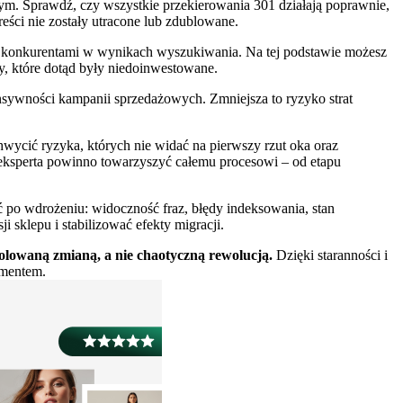
wym. Sprawdź, czy wszystkie przekierowania 301 działają poprawnie,
reści nie zostały utracone lub zdublowane.
 konkurentami w wynikach wyszukiwania. Na tej podstawie możesz
y, które dotąd były niedoinwestowane.
ensywności kampanii sprzedażowych. Zmniejsza to ryzyko strat
wycić ryzyka, których nie widać na pierwszy rzut oka oraz
eksperta powinno towarzyszyć całemu procesowi – od etapu
yć po wdrożeniu: widoczność fraz, błędy indeksowania, stan
sklepu i stabilizować efekty migracji.
olowaną zmianą, a nie chaotyczną rewolucją.
Dzięki staranności i
ymentem.