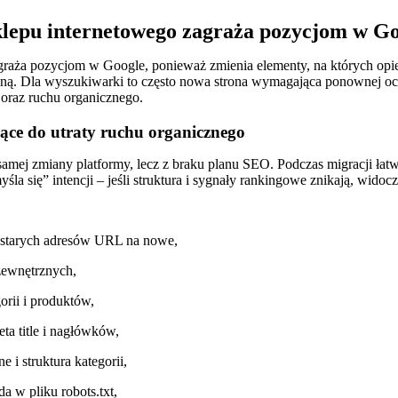
klepu internetowego zagraża pozycjom w G
raża pozycjom w Google, ponieważ zmienia elementy, na których opiera
czną. Dla wyszukiwarki to często nowa strona wymagająca ponownej oc
oraz ruchu organicznego.
ące do utraty ruchu organicznego
samej zmiany platformy, lecz z braku planu SEO. Podczas migracji łatw
yśla się” intencji – jeśli struktura i sygnały rankingowe znikają, wid
 starych adresów URL na nowe,
zewnętrznych,
orii i produktów,
a title i nagłówków,
i struktura kategorii,
 w pliku robots.txt,