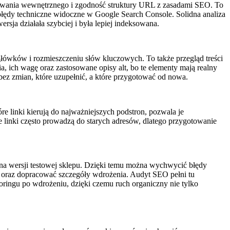
inkowania wewnętrznego i zgodność struktury URL z zasadami SEO. To
łędy techniczne widoczne w Google Search Console. Solidna analiza
rsja działała szybciej i była lepiej indeksowana.
główków i rozmieszczeniu słów kluczowych. To także przegląd treści
, ich wagę oraz zastosowane opisy alt, bo te elementy mają realny
ez zmian, które uzupełnić, a które przygotować od nowa.
re linki kierują do najważniejszych podstron, pozwala je
 linki często prowadzą do starych adresów, dlatego przygotowanie
na wersji testowej sklepu. Dzięki temu można wychwycić błędy
 oraz dopracować szczegóły wdrożenia. Audyt SEO pełni tu
ringu po wdrożeniu, dzięki czemu ruch organiczny nie tylko