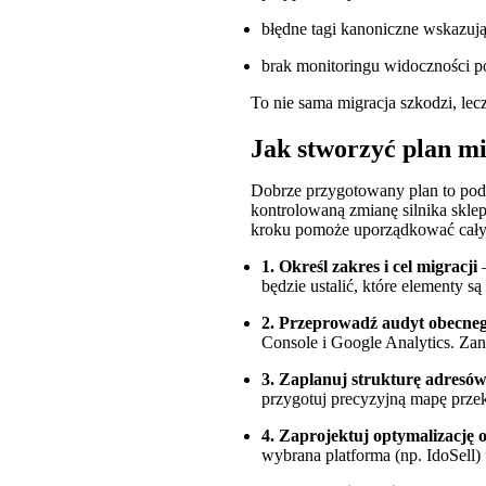
błędne tagi kanoniczne wskazując
brak monitoringu widoczności p
To nie sama migracja szkodzi, lec
Jak stworzyć plan m
Dobrze przygotowany plan to podst
kontrolowaną zmianę silnika sklep
kroku pomoże uporządkować cały p
1. Określ zakres i cel migracji
–
będzie ustalić, które elementy 
2. Przeprowadź audyt obecneg
Console i Google Analytics. Zano
3. Zaplanuj strukturę adresó
przygotuj precyzyjną mapę przek
4. Zaprojektuj optymalizację 
wybrana platforma (np. IdoSell)