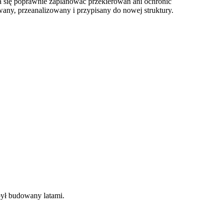
da się poprawnie zaplanować przekierowań ani ochronić
ny, przeanalizowany i przypisany do nowej struktury.
 był budowany latami.