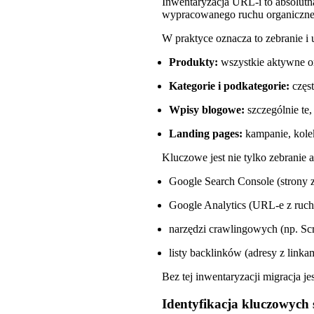
Inwentaryzacja URL-i to absolutna
wypracowanego ruchu organicznego
W praktyce oznacza to zebranie i
Produkty:
wszystkie aktywne ora
Kategorie i podkategorie:
częst
Wpisy blogowe:
szczególnie te,
Landing pages:
kampanie, kole
Kluczowe jest nie tylko zebranie a
Google Search Console (strony z
Google Analytics (URL-e z ruc
narzędzi crawlingowych (np. Sc
listy backlinków (adresy z link
Bez tej inwentaryzacji migracja je
Identyfikacja kluczowych 