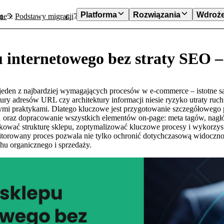
Platforma
Rozwiązania
Wdroże
ine
Podstawy migracji
Migracja sklepu internetowego bez straty
 internetowego bez straty SEO –
jeden z najbardziej wymagających procesów w e-commerce – istotne są 
ury adresów URL czy architektury informacji niesie ryzyko utraty ruc
ymi praktykami. Dlatego kluczowe jest przygotowanie szczegółowego 
 oraz dopracowanie wszystkich elementów on-page: meta tagów, nagłó
ować strukturę sklepu, zoptymalizować kluczowe procesy i wykorzys
orowany proces pozwala nie tylko ochronić dotychczasową widocznoś
hu organicznego i sprzedaży.