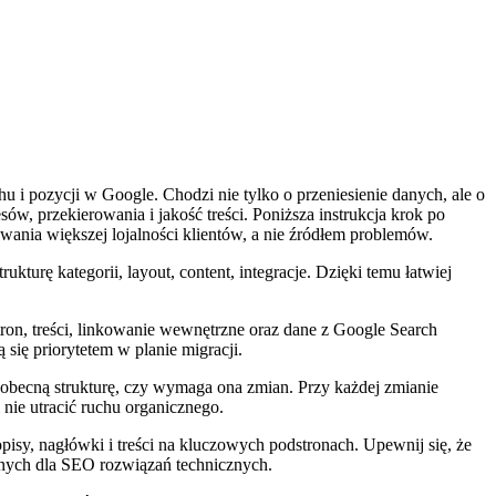
u i pozycji w Google. Chodzi nie tylko o przeniesienie danych, ale o
w, przekierowania i jakość treści. Poniższa instrukcja krok po
wania większej lojalności klientów, a nie źródłem problemów.
strukturę kategorii, layout, content, integracje. Dzięki temu łatwiej
on, treści, linkowanie wewnętrzne oraz dane z Google Search
 się priorytetem w planie migracji.
ć obecną strukturę, czy wymaga ona zmian. Przy każdej zmianie
 nie utracić ruchu organicznego.
opisy, nagłówki i treści na kluczowych podstronach. Upewnij się, że
znych dla SEO rozwiązań technicznych.