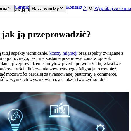
Cennik
Kontakt
Wypróbuj za darmo
nia
Baza wiedzy
 SEO – jak ją przeprowadzić?
 jak ją przeprowadzić?
tutaj aspekty technicznie,
koszty migracji
oraz aspekty związane z
hu organicznego, jeśli nie zostanie przeprowadzona w sposób
planu, przeprowadzenie audytów przed i po wdrożeniu, właściwe
wków, treści i linkowania wewnętrznego. Migracja to również
tać możliwości bardziej zaawansowanej platformy e-commerce.
ć w wynikach wyszukiwania, ale także stworzyć solidne