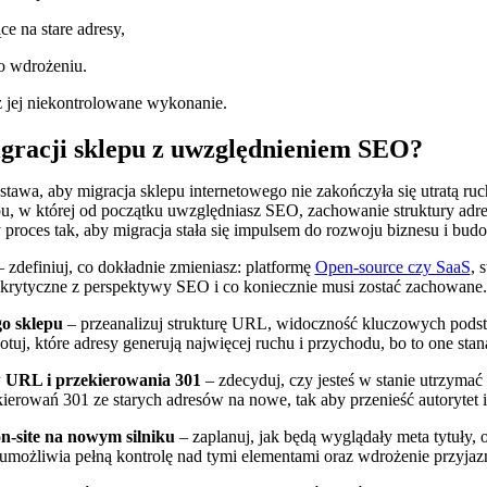
e na stare adresy,
o wdrożeniu.
z jej niekontrolowane wykonanie.
igracji sklepu z uwzględnieniem SEO?
awa, aby migracja sklepu internetowego nie zakończyła się utratą ruch
u, w której od początku uwzględniasz SEO, zachowanie struktury adresó
roces tak, aby migracja stała się impulsem do rozwoju biznesu i budo
 zdefiniuj, co dokładnie zmieniasz: platformę
Open-source czy SaaS
, 
są krytyczne z perspektywy SEO i co koniecznie musi zostać zachowane.
o sklepu
– przeanalizuj strukturę URL, widoczność kluczowych podstr
tuj, które adresy generują najwięcej ruchu i przychodu, bo to one staną
w URL i przekierowania 301
– zdecyduj, czy jesteś w stanie utrzyma
ierowań 301 ze starych adresów na nowe, tak aby przenieść autorytet i
on-site na nowym silniku
– zaplanuj, jak będą wyglądały meta tytuły, 
 umożliwia pełną kontrolę nad tymi elementami oraz wdrożenie przyja