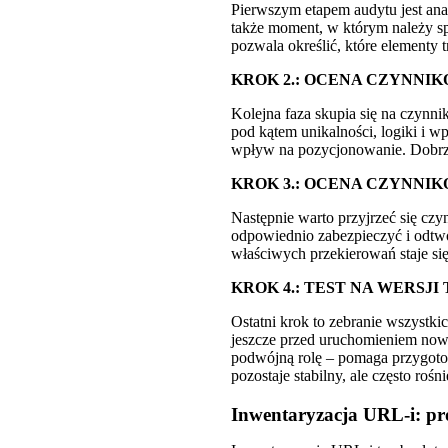
Pierwszym etapem audytu jest ana
także moment, w którym należy sp
pozwala określić, które elementy 
KROK 2.: OCENA CZYNNI
Kolejna faza skupia się na czynn
pod kątem unikalności, logiki i w
wpływ na pozycjonowanie. Dobrze 
KROK 3.: OCENA CZYNNIK
Następnie warto przyjrzeć się czy
odpowiednio zabezpieczyć i odtwor
właściwych przekierowań staje si
KROK 4.: TEST NA WERSJ
Ostatni krok to zebranie wszystk
jeszcze przed uruchomieniem nowe
podwójną rolę – pomaga przygotow
pozostaje stabilny, ale często roś
Inwentaryzacja URL-i: pro