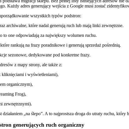
 podstawa migracji sklepu. Bez pełnej listy istniejących adresów nie 
. Każdy adres generujący wejścia z Google musi zostać zidentyfikowa
 uporządkowanie wszystkich typów podstron:
z archiwalne, które nadal generują ruch lub mają linki zewnętrzne.
o to one odpowiadają za największy wolumen ruchu.
 które rankują na frazy poradnikowe i generują sprzedaż pośrednią.
kcje sezonowe, dedykowane pod konkretne frazy.
dresów z mapy strony, ale także z:
 kliknięciami i wyświetleniami),
hem organicznym),
reaming Frog),
ami zewnętrznymi).
st działaniem „na ślepo”. A to najprostsza droga do utraty ruchu, który
stron generujących ruch organiczny