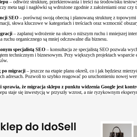
lepu
– odtwórz strukturę, przekierowania i treści na środowisku testo
 czy meta tagi i nagłówki są wdrożone zgodnie z założeniami oraz czy t
encji SEO
– porównaj swoją obecną i planowaną strukturę z topowymi
macji, słowa kluczowe w kategoriach i treściach oraz wzmocnić obszar
gracji
– zaplanuj wdrożenie na okres o niższym ruchu i mniejszej int
a ruchu organicznego są mniej odczuwalne dla biznesu.
zonym specjalistą SEO
– konsultacja ze specjalistą SEO pozwala wych
ątem technicznym i biznesowym. Przy większych projektach wsparcie 
ków.
 po migracji
– jeszcze na etapie planu określ, co i jak będziesz mierz
h adresach. Pozwoli to szybko reagować po uruchomieniu nowej wersji 
 sprawia, że migracja sklepu z punktu widzenia Google jest kontr
epu staje się inwestycją w przyszły wzrost, a nie ryzykownym eksper