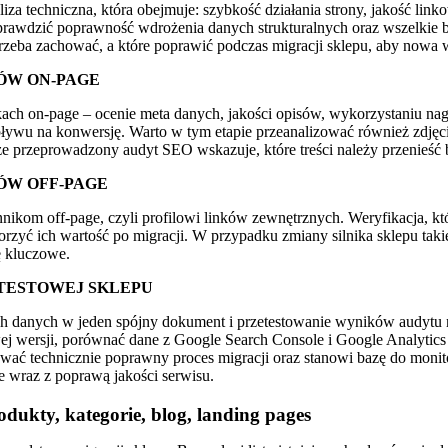
liza techniczna, która obejmuje: szybkość działania strony, jakość l
rawdzić poprawność wdrożenia danych strukturalnych oraz wszelkie b
trzeba zachować, a które poprawić podczas migracji sklepu, aby nowa we
KÓW ON-PAGE
ikach on-page – ocenie meta danych, jakości opisów, wykorzystaniu na
pływu na konwersję. Warto w tym etapie przeanalizować również zdjęcia
przeprowadzony audyt SEO wskazuje, które treści należy przenieść b
ÓW OFF-PAGE
nnikom off-page, czyli profilowi linków zewnętrznych. Weryfikacja, któ
zyć ich wartość po migracji. W przypadku zmiany silnika sklepu takie
ę kluczowe.
I TESTOWEJ SKLEPU
ich danych w jeden spójny dokument i przetestowanie wyników audytu 
j wersji, porównać dane z Google Search Console i Google Analytics
ać technicznie poprawny proces migracji oraz stanowi bazę do monito
nie wraz z poprawą jakości serwisu.
dukty, kategorie, blog, landing pages