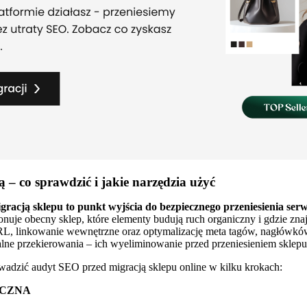
– co sprawdzić i jakie narzędzia użyć
cją sklepu to punkt wyjścia do bezpiecznego przeniesienia serw
jonuje obecny sklep, które elementy budują ruch organiczny i gdzie zna
, linkowanie wewnętrzne oraz optymalizację meta tagów, nagłówków i t
lne przekierowania – ich wyeliminowanie przed przeniesieniem sklepu 
owadzić audyt SEO przed migracją sklepu online w kilku krokach:
ICZNA