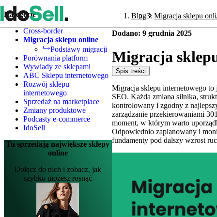
Kategorie
Blog
Migracja sklepu onl
Cross-border
Dodano
:
9 grudnia 2025
Migracja sklepu online
Podstawy migracji
Migracja sklepu
Porównania platform
Wywiady ze sklepami
Spis treści
ABC Sklepu internetowego
Rozwój sklepu
Migracja sklepu internetowego to 
internetowego
SEO. Każda zmiana silnika, strukt
Sprzedaż na marketplace
kontrolowany i zgodny z najlepsz
Zmiany produktowe
zarządzanie przekierowaniami 301
Podcasty e-commerce
moment, w którym warto uporządk
IdoSell
Odpowiednio zaplanowany i monit
fundamenty pod dalszy wzrost ruc
Tu sprzedają największe sklepy
online
Dołącz do nich i zobacz, jak
szybko możesz rosnąć