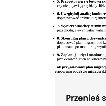
5. Przygotuj wersję testową sk
czy nie pojawiają się błędy 404,
6. Uwzględnij analizę konkur
doprecyzować architekturę infor
7. Wybierz właściwy termin mi
przychodu, a ewentualne wahani
8. Skonsultuj plan z doświadc
dopracować plan migracji pod k
planowania po monitoring wyni
9. Zaplanuj audyt i monitoring
przekierowań, ruch na kluczowyc
Tak przygotowany plan migracji
etapowemu podejściu migracja skl