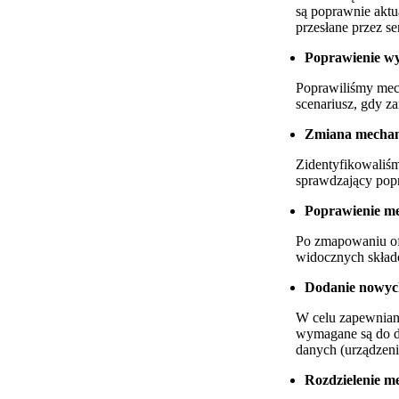
są poprawnie aktu
przesłane przez s
Poprawienie w
Poprawiliśmy mec
scenariusz, gdy 
Zmiana mechan
Zidentyfikowaliśm
sprawdzający pop
Poprawienie m
Po zmapowaniu ofe
widocznych skład
Dodanie nowych
W celu zapewnian
wymagane są do do
danych (urządzeni
Rozdzielenie m