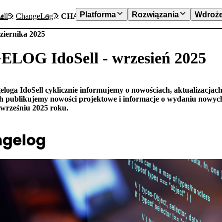
Platforma
Rozwiązania
Wdroże
ell
ChangeLog
CHANGELOG IdoSell - wrzesień 2025
ziernika 2025
OG IdoSell - wrzesień 2025
oga IdoSell cyklicznie informujemy o nowościach, aktualizacjac
 publikujemy nowości projektowe i informacje o wydaniu nowych
 wrześniu 2025 roku.