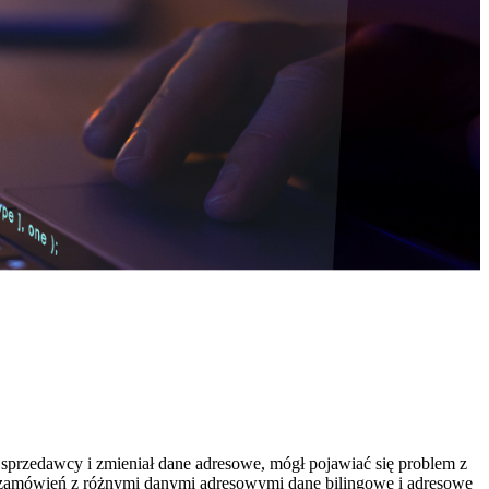
przedawcy i zmieniał dane adresowe, mógł pojawiać się problem z
 zamówień z różnymi danymi adresowymi dane bilingowe i adresowe