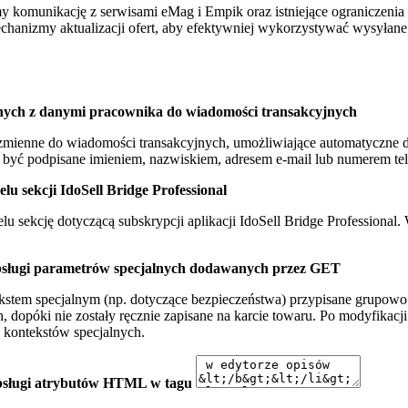
y komunikację z serwisami eMag i Empik oraz istniejące ograniczenia
chanizmy aktualizacji ofert, aby efektywniej wykorzystywać wysyłane 
ych z danymi pracownika do wiadomości transakcyjnych
mienne do wiadomości transakcyjnych, umożliwiające automatyczne 
być podpisane imieniem, nazwiskiem, adresem e-mail lub numerem tel
elu sekcji IdoSell Bridge Professional
u sekcję dotyczącą subskrypcji aplikacji IdoSell Bridge Professional. W
bsługi parametrów specjalnych dodawanych przez GET
kstem specjalnym (np. dotyczące bezpieczeństwa) przypisane grupowo
h, dopóki nie zostały ręcznie zapisane na karcie towaru. Po modyfikac
 kontekstów specjalnych.
obsługi atrybutów HTML w tagu