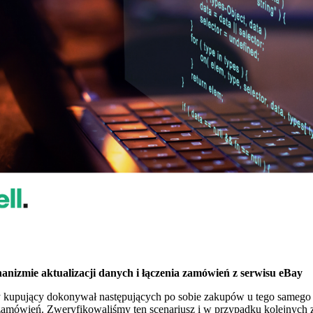
nizmie aktualizacji danych i łączenia zamówień z serwisu eBay
 kupujący dokonywał następujących po sobie zakupów u tego samego s
 zamówień. Zweryfikowaliśmy ten scenariusz i w przypadku kolejnych