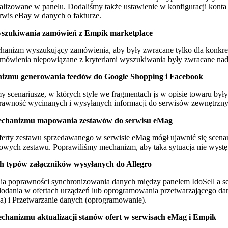
alizowane w panelu. Dodaliśmy także ustawienie w konfiguracji konta d
erwis eBay w danych o fakturze.
yszukiwania zamówień z Empik marketplace
hanizm wyszukujący zamówienia, aby były zwracane tylko dla konkre
zamówienia niepowiązane z kryteriami wyszukiwania były zwracane na
izmu generowania feedów do Google Shopping i Facebook
y scenariusze, w których style we fragmentach js w opisie towaru były
rawność wycinanych i wysyłanych informacji do serwisów zewnętrzny
echanizmu mapowania zestawów do serwisu eMag
rty zestawu sprzedawanego w serwisie eMag mógł ujawnić się scenar
owych zestawu. Poprawiliśmy mechanizm, aby taka sytuacja nie wyst
 typów załączników wysyłanych do Allegro
ia poprawności synchronizowania danych między panelem IdoSell a se
dania w ofertach urządzeń lub oprogramowania przetwarzającego dane
a) i Przetwarzanie danych (oprogramowanie).
echanizmu aktualizacji stanów ofert w serwisach eMag i Empik