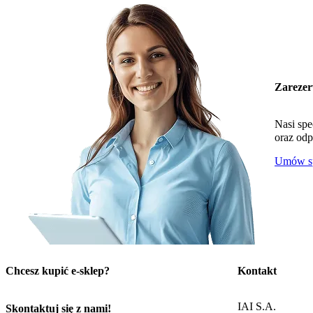
Zarezer
Nasi spe
oraz odp
Umów sp
Chcesz kupić e-sklep?
Kontakt
IAI S.A.
Skontaktuj się z nami!