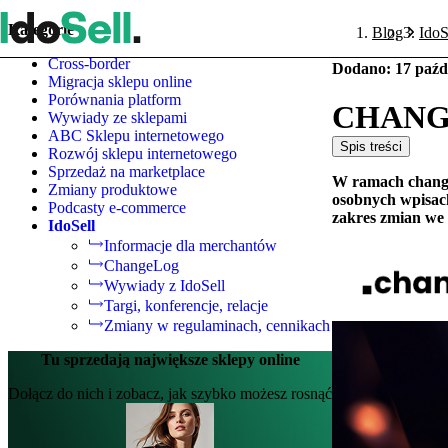
Kategorie
Blog
IdoS
Cross-border
Dodano
:
17 paźd
Migracja sklepu online
Porównania platform
CHANGEL
Wywiady ze sklepami
ABC Sklepu internetowego
Spis treści
Rozwój sklepu internetowego
Sprzedaż na marketplace
W ramach changel
Zmiany produktowe
osobnych wpisach
Podcasty e-commerce
zakres zmian we
IdoSell
Informacje dla merchantów
ChangeLog
Wywiady z IdoSell
Targi, konferencje, relacje
Zmiany w regulaminach, cennikach
Tu sprzedają największe sklepy online
Dołącz do nich i zobacz, jak szybko możesz rosnąć