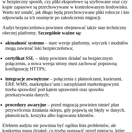
w bezpieczny sposób, czy pliki eksportowe są szyfrowane oraz czy
kopie zapasowe są przechowywane w kontrolowanym środowisku.
Warto też ustalić, jak długo będą przechowywane pliki robocze i kto
odpowiada za ich usunięcie po zakończeniu migracji.
Audyt bezpieczeństwa powinien obejmować także stan techniczny
obecnej platformy.
Szczególnie ważne są:
aktualność systemu
– stare wersje platformy, wtyczek i modułów
mogą zawierać luki bezpieczeństwa;
certyfikat SSL
– sklep powinien działać na bezpiecznym
połączeniu, a nowa wersja strony musi zachować poprawną
konfigurację HTTPS;
integracje zewnętrzne
– połączenia z płatnościami, kurierami,
ERP, WMS, marketplace’ami i narzędziami marketingowymi
trzeba sprawdzić pod kątem uprawnień oraz sposobu
przekazywania danych;
procedury awaryjne
– przed migracją powinien istnieć plan
przywrócenia działania sklepu, gdy pojawią się błędy w danych,
płatnościach, koszyku albo logowaniu klientów.
Efektem audytu nie powinna być ogólna lista problemów, ale
konkretna mapa działań: co trzeba poprawić przed migracją, które