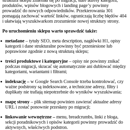
struktura sklepu zmieniła się po migracji, stare adresy kategorii,
produktów, wpisów blogowych i landing page’y powinny
prowadzić do nowych odpowiedników. Przekierowania 301
pomagają zachować wartość linków, ograniczają liczbę błędów 404
i ułatwiają wyszukiwarkom zrozumienie nowej struktury strony.
Po uruchomieniu sklepu warto sprawdzić także:
metadane
– tytuły SEO, meta description, nagłówki H1, opisy
kategorii i dane strukturalne powinny być przeniesione lub
poprawione zgodnie z nową strukturą sklepu;
treści produktowe i kategoryjne
– opisy nie powinny znikać
podczas migracji, skracać się automatycznie ani dublować między
kategoriami, wariantami i filtrami;
indeksację –
w Google Search Console trzeba kontrolować, czy
ważne podstrony są indeksowane, a techniczne adresy, filtry i
duplikaty nie trafiają niepotrzebnie do wyników wyszukiwania;
mapę strony
– plik sitemap powinien zawierać aktualne adresy
URL i zostać ponownie przesłany po migracji;
linkowanie wewnętrzne –
menu, breadcrumbs, linki z bloga,
sekcji poradnikowych i opisów kategorii powinny prowadzić do
aktywnych, właściwych podstron.