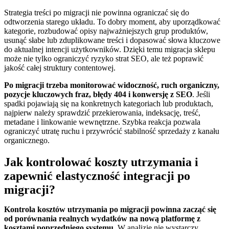
Strategia treści po migracji nie powinna ograniczać się do
odtworzenia starego układu. To dobry moment, aby uporządkować
kategorie, rozbudować opisy najważniejszych grup produktów,
usunąć słabe lub zduplikowane treści i dopasować słowa kluczowe
do aktualnej intencji użytkowników. Dzięki temu migracja sklepu
może nie tylko ograniczyć ryzyko strat SEO, ale też poprawić
jakość całej struktury contentowej.
Po migracji trzeba monitorować widoczność, ruch organiczny,
pozycje kluczowych fraz, błędy 404 i konwersję z SEO
. Jeśli
spadki pojawiają się na konkretnych kategoriach lub produktach,
najpierw należy sprawdzić przekierowania, indeksację, treść,
metadane i linkowanie wewnętrzne. Szybka reakcja pozwala
ograniczyć utratę ruchu i przywrócić stabilność sprzedaży z kanału
organicznego.
Jak kontrolować koszty utrzymania i
zapewnić elastyczność integracji po
migracji?
Kontrola kosztów utrzymania po migracji powinna zacząć się
od porównania realnych wydatków na nową platformę z
kosztami poprzedniego systemu.
W analizie nie wystarczy