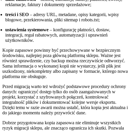
reklamacje, faktury i dokumenty sprzedażowe;
treści i SEO
– adresy URL, metadane, opisy kategorii, wpisy
blogowe, przekierowania, pliki sitemap i robots.txt;
ustawienia systemowe
– konfigurację płatności, dostaw,
integracji, reguł rabatowych, automatyzacji i uprawnień
użytkowników.
Kopie zapasowe powinny być przechowywane w bezpiecznym
środowisku, najlepiej poza główną platformą sklepu. Ważne jest
również sprawdzenie, czy backup można rzeczywiście odtworzyć.
Sama informacja o wykonanej kopii nie wystarczy, jeśli plik jest
uszkodzony, niekompletny albo zapisany w formacie, którego nowa
platforma nie obsługuje.
Przed migracją warto też wdrożyć podstawowe procedury ochrony
danych: ograniczyć dostęp tylko do osób zaangażowanych w
projekt, korzystać z szyfrowanych połączeń, kontrolować
integralność plików i dokumentować kolejne wersje eksportu.
Dzięki temu w razie awarii można ustalić, która kopia jest aktualna i
do jakiego momentu należy przywrócić dane.
Dobrze przygotowana kopia zapasowa nie eliminuje wszystkich
ryzyk migracji sklepu, ale znacząco ogranicza ich skutki. Pozwala