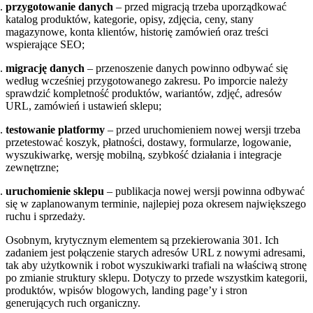
przygotowanie danych
– przed migracją trzeba uporządkować
katalog produktów, kategorie, opisy, zdjęcia, ceny, stany
magazynowe, konta klientów, historię zamówień oraz treści
wspierające SEO;
migrację danych
– przenoszenie danych powinno odbywać się
według wcześniej przygotowanego zakresu. Po imporcie należy
sprawdzić kompletność produktów, wariantów, zdjęć, adresów
URL, zamówień i ustawień sklepu;
testowanie platformy
– przed uruchomieniem nowej wersji trzeba
przetestować koszyk, płatności, dostawy, formularze, logowanie,
wyszukiwarkę, wersję mobilną, szybkość działania i integracje
zewnętrzne;
uruchomienie sklepu
– publikacja nowej wersji powinna odbywać
się w zaplanowanym terminie, najlepiej poza okresem największego
ruchu i sprzedaży.
Osobnym, krytycznym elementem są przekierowania 301. Ich
zadaniem jest połączenie starych adresów URL z nowymi adresami,
tak aby użytkownik i robot wyszukiwarki trafiali na właściwą stronę
po zmianie struktury sklepu. Dotyczy to przede wszystkim kategorii,
produktów, wpisów blogowych, landing page’y i stron
generujących ruch organiczny.