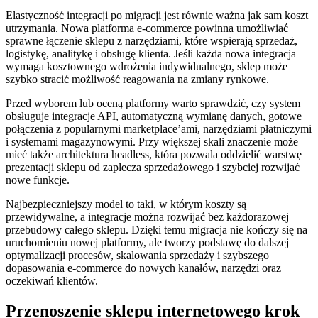
Elastyczność integracji po migracji jest równie ważna jak sam koszt
utrzymania. Nowa platforma e-commerce powinna umożliwiać
sprawne łączenie sklepu z narzędziami, które wspierają sprzedaż,
logistykę, analitykę i obsługę klienta. Jeśli każda nowa integracja
wymaga kosztownego wdrożenia indywidualnego, sklep może
szybko stracić możliwość reagowania na zmiany rynkowe.
Przed wyborem lub oceną platformy warto sprawdzić, czy system
obsługuje integracje API, automatyczną wymianę danych, gotowe
połączenia z popularnymi marketplace’ami, narzędziami płatniczymi
i systemami magazynowymi. Przy większej skali znaczenie może
mieć także architektura headless, która pozwala oddzielić warstwę
prezentacji sklepu od zaplecza sprzedażowego i szybciej rozwijać
nowe funkcje.
Najbezpieczniejszy model to taki, w którym koszty są
przewidywalne, a integracje można rozwijać bez każdorazowej
przebudowy całego sklepu. Dzięki temu migracja nie kończy się na
uruchomieniu nowej platformy, ale tworzy podstawę do dalszej
optymalizacji procesów, skalowania sprzedaży i szybszego
dopasowania e-commerce do nowych kanałów, narzędzi oraz
oczekiwań klientów.
Przenoszenie sklepu internetowego krok