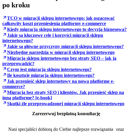
po kroku
TCO w migracji sklepu internetowego: jak oszacować
całkowity koszt przeniesienia platformy e-commerce
Kiedy migracja sklepu internetowego to decyzja biznesowa?
Jakie są kluczowe cele i korzyści migracji sklepu
internetowego?
Jakie są główne przyczyny migracji sklepu internetowego?
Niezbędne narzędzia w migracji sklepu internetowego
Migracja sklepu internetowego bez straty SEO – jak ją
przeprowadzić?
Czym jest migracja sklepu internetowego?
Ile kosztuje migracja sklepu internetowego?
Jak przenieść sklep internetowy na nową platformę e-
commerce?
Migracja bez straty SEO i klientów. Jak przenieść sklep na
inną platformę? [e-book]
Skutki źle przeprowadzonej migracji sklepu internetowego
Zarezerwuj bezpłatną konsultację
Nasi specjaliści dobiorą do Ciebie najlepsze rozwiązania oraz