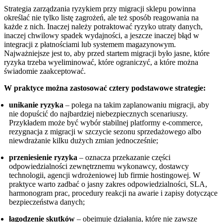
Strategia zarządzania ryzykiem przy migracji sklepu powinna
określać nie tylko listę zagrożeń, ale też sposób reagowania na
każde z nich. Inaczej należy potraktować ryzyko utraty danych,
inaczej chwilowy spadek wydajności, a jeszcze inaczej błąd w
integracji z płatnościami lub systemem magazynowym.
Najważniejsze jest to, aby przed startem migracji było jasne, które
ryzyka trzeba wyeliminować, które ograniczyć, a które można
świadomie zaakceptować.
W praktyce można zastosować cztery podstawowe strategie:
unikanie ryzyka
– polega na takim zaplanowaniu migracji, aby
nie dopuścić do najbardziej niebezpiecznych scenariuszy.
Przykładem może być wybór stabilnej platformy e-commerce,
rezygnacja z migracji w szczycie sezonu sprzedażowego albo
niewdrażanie kilku dużych zmian jednocześnie;
przeniesienie ryzyka
– oznacza przekazanie części
odpowiedzialności zewnętrznemu wykonawcy, dostawcy
technologii, agencji wdrożeniowej lub firmie hostingowej. W
praktyce warto zadbać o jasny zakres odpowiedzialności, SLA,
harmonogram prac, procedury reakcji na awarie i zapisy dotyczące
bezpieczeństwa danych;
łagodzenie skutków
– obejmuje działania, które nie zawsze