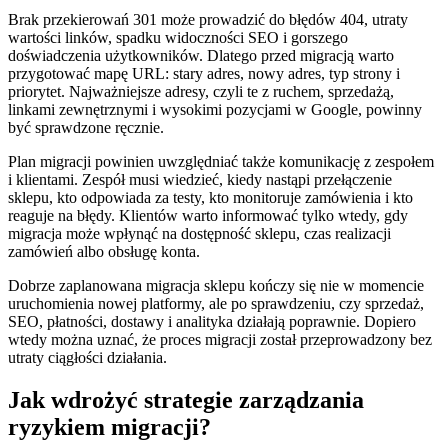
Brak przekierowań 301 może prowadzić do błędów 404, utraty
wartości linków, spadku widoczności SEO i gorszego
doświadczenia użytkowników. Dlatego przed migracją warto
przygotować mapę URL: stary adres, nowy adres, typ strony i
priorytet. Najważniejsze adresy, czyli te z ruchem, sprzedażą,
linkami zewnętrznymi i wysokimi pozycjami w Google, powinny
być sprawdzone ręcznie.
Plan migracji powinien uwzględniać także komunikację z zespołem
i klientami. Zespół musi wiedzieć, kiedy nastąpi przełączenie
sklepu, kto odpowiada za testy, kto monitoruje zamówienia i kto
reaguje na błędy. Klientów warto informować tylko wtedy, gdy
migracja może wpłynąć na dostępność sklepu, czas realizacji
zamówień albo obsługę konta.
Dobrze zaplanowana migracja sklepu kończy się nie w momencie
uruchomienia nowej platformy, ale po sprawdzeniu, czy sprzedaż,
SEO, płatności, dostawy i analityka działają poprawnie. Dopiero
wtedy można uznać, że proces migracji został przeprowadzony bez
utraty ciągłości działania.
Jak wdrożyć strategie zarządzania
ryzykiem migracji?