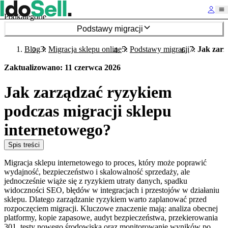
Podkategorie
Podstawy migracji
Blog
Migracja sklepu online
Podstawy migracji
Jak zarz
Zaktualizowano
:
11 czerwca 2026
Jak zarządzać ryzykiem
podczas migracji sklepu
internetowego?
Spis treści
Migracja sklepu internetowego to proces, który może poprawić
wydajność, bezpieczeństwo i skalowalność sprzedaży, ale
jednocześnie wiąże się z ryzykiem utraty danych, spadku
widoczności SEO, błędów w integracjach i przestojów w działaniu
sklepu. Dlatego zarządzanie ryzykiem warto zaplanować przed
rozpoczęciem migracji. Kluczowe znaczenie mają: analiza obecnej
platformy, kopie zapasowe, audyt bezpieczeństwa, przekierowania
301, testy nowego środowiska oraz monitorowanie wyników po