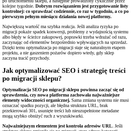
po uruchomieniu sklepu, a następnie prowadzony cyklicznie przez
kolejne tygodnie.
Dobrym rozwiązaniem jest przygotowanie listy
kontrolnej: co sprawdzać codziennie, co raz w tygodniu, a co po
pierwszym pełnym miesiącu działania nowej platformy.
Największą wartość ma szybka reakcja. Jeśli analiza ryzyka po
migracji pokaże spadek konwersji, problemy z wydajnością systemu
albo błędy w ścieżce zakupowej, poprawki trzeba wdrażać od razu,
zaczynając od elementów bezpośrednio wpływających na sprzedaż.
Dzięki temu optymalizacja po migracji staje się naturalnym etapem
projektu, a nie gaszeniem pożarów dopiero wtedy, gdy sklep
zaczyna tracić przychody.
Jak optymalizować SEO i strategię treści
po migracji sklepu?
Optymalizacja SEO po migracji sklepu powinna zacząć się od
sprawdzenia, czy nowa platforma zachowała najważniejsze
elementy widoczności organicznej.
Sama zmiana systemu nie musi
oznaczać spadku pozycji, ale błędna struktura URL, brak
przekierowań 301, usunięte treści lub nieuzupełnione metadane
mogą szybko obniżyć ruch z wyszukiwarki.
Najważniejszym elementem jest kontrola adresów URL
. Jeśli