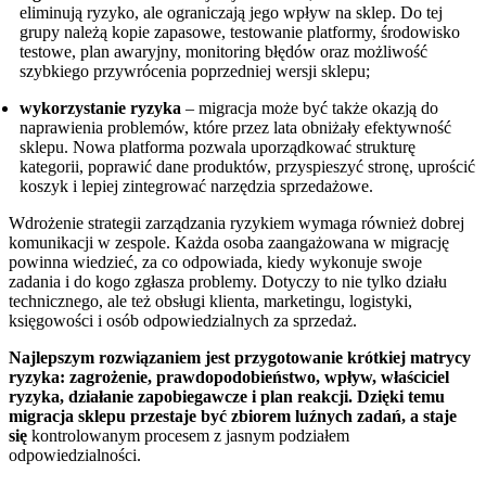
eliminują ryzyko, ale ograniczają jego wpływ na sklep. Do tej
grupy należą kopie zapasowe, testowanie platformy, środowisko
testowe, plan awaryjny, monitoring błędów oraz możliwość
szybkiego przywrócenia poprzedniej wersji sklepu;
wykorzystanie ryzyka
– migracja może być także okazją do
naprawienia problemów, które przez lata obniżały efektywność
sklepu. Nowa platforma pozwala uporządkować strukturę
kategorii, poprawić dane produktów, przyspieszyć stronę, uprościć
koszyk i lepiej zintegrować narzędzia sprzedażowe.
Wdrożenie strategii zarządzania ryzykiem wymaga również dobrej
komunikacji w zespole. Każda osoba zaangażowana w migrację
powinna wiedzieć, za co odpowiada, kiedy wykonuje swoje
zadania i do kogo zgłasza problemy. Dotyczy to nie tylko działu
technicznego, ale też obsługi klienta, marketingu, logistyki,
księgowości i osób odpowiedzialnych za sprzedaż.
Najlepszym rozwiązaniem jest przygotowanie krótkiej matrycy
ryzyka: zagrożenie, prawdopodobieństwo, wpływ, właściciel
ryzyka, działanie zapobiegawcze i plan reakcji. Dzięki temu
migracja sklepu przestaje być zbiorem luźnych zadań, a staje
się
kontrolowanym procesem z jasnym podziałem
odpowiedzialności.