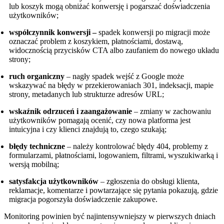
lub koszyk mogą obniżać konwersję i pogarszać doświadczenia
użytkowników;
współczynnik konwersji –
spadek konwersji po migracji może
oznaczać problem z koszykiem, płatnościami, dostawą,
widocznością przycisków CTA albo zaufaniem do nowego układu
strony;
ruch organiczny
– nagły spadek wejść z Google może
wskazywać na błędy w przekierowaniach 301, indeksacji, mapie
strony, metadanych lub strukturze adresów URL;
wskaźnik odrzuceń i zaangażowanie
– zmiany w zachowaniu
użytkowników pomagają ocenić, czy nowa platforma jest
intuicyjna i czy klienci znajdują to, czego szukają;
błędy techniczne
– należy kontrolować błędy 404, problemy z
formularzami, płatnościami, logowaniem, filtrami, wyszukiwarką i
wersją mobilną;
satysfakcja użytkowników
– zgłoszenia do obsługi klienta,
reklamacje, komentarze i powtarzające się pytania pokazują, gdzie
migracja pogorszyła doświadczenie zakupowe.
Monitoring powinien być najintensywniejszy w pierwszych dniach