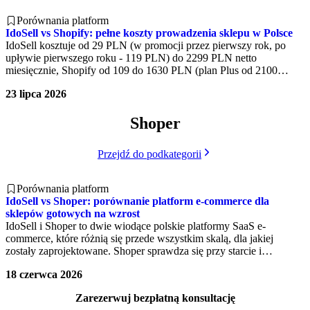
Porównania platform
IdoSell vs Shopify: pełne koszty prowadzenia sklepu w Polsce
IdoSell kosztuje od 29 PLN (w promocji przez pierwszy rok, po
upływie pierwszego roku - 119 PLN) do 2299 PLN netto
miesięcznie, Shopify od 109 do 1630 PLN (plan Plus od 2100
euro). Realny koszt Shopify dla polskiego sklepu rośnie jednak o
23 lipca 2026
integrację z InPost, prowizje od zewnętrznych bramek płatności i
brak natywnej integracji z Allegro. Wybór tańszej platformy zależy
Shoper
od wolumenu zamówień, potrzeby Allegro i tego, czy sprzedajesz
wyłącznie w Polsce, czy celujesz za granicę. Ten artykuł porównuje
całkowity koszt posiadania (TCO) obu platform na 12 miesięcy w
Przejdź do podkategorii
trzech scenariuszach.
Porównania platform
IdoSell vs Shoper: porównanie platform e-commerce dla
sklepów gotowych na wzrost
IdoSell i Shoper to dwie wiodące polskie platformy SaaS e-
commerce, które różnią się przede wszystkim skalą, dla jakiej
zostały zaprojektowane. Shoper sprawdza się przy starcie i
wczesnym rozwoju sklepu, natomiast IdoSell oferuje
18 czerwca 2026
nieograniczoną liczbę zamówień, pełny moduł
B2B, wielomagazynowość i dedykowanego success managera,
Zarezerwuj bezpłatną konsultację
czyli funkcje, których Shoper nie zapewnia w standardzie.