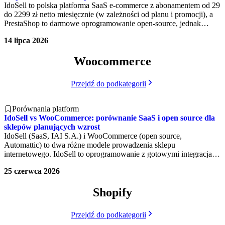
IdoSell to polska platforma SaaS e-commerce z abonamentem od 29
do 2299 zł netto miesięcznie (w zależności od planu i promocji), a
PrestaShop to darmowe oprogramowanie open-source, jednak
całkowity koszt utrzymania sklepu PrestaShop w segmencie mid-
14 lipca 2026
market wynosi zwykle 2000-8000 zł miesięcznie po uwzględnieniu
hostingu, modułów i pracy dewelopera.
Woocommerce
Przejdź do podkategorii
Porównania platform
IdoSell vs WooCommerce: porównanie SaaS i open source dla
sklepów planujących wzrost
IdoSell (SaaS, IAI S.A.) i WooCommerce (open source,
Automattic) to dwa różne modele prowadzenia sklepu
internetowego. IdoSell to oprogramowanie z gotowymi integracjami
i aktualizacjami, a WooCommerce to popularna wtyczka WordPress
25 czerwca 2026
umożliwiająca uruchomienie sklepu internetowego, natomiast
wymagająca własnej infrastruktury. Poniższe porównanie obejmuje
Shopify
koszty, funkcjonalności, skalowalność i integracje dla sklepów na
różnym etapie wzrostu w ramach obu platform.
Przejdź do podkategorii