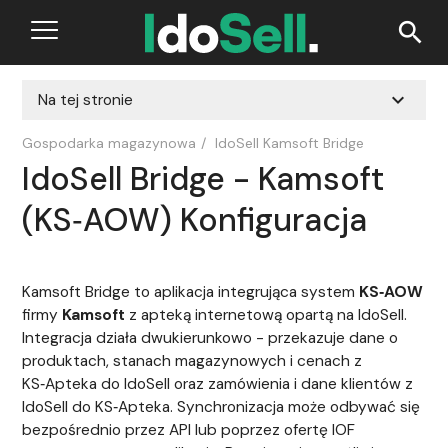
search
expand_more
Na tej stronie
Gospodarka magazynowa
/
IdoSell Kamsoft Bridge
IdoSell Bridge - Kamsoft
(KS‑AOW) Konfiguracja
Kamsoft Bridge to aplikacja integrująca system
KS‑AOW
firmy
Kamsoft
z apteką internetową opartą na IdoSell.
Integracja działa dwukierunkowo - przekazuje dane o
produktach, stanach magazynowych i cenach z
KS‑Apteka do IdoSell oraz zamówienia i dane klientów z
IdoSell do KS‑Apteka. Synchronizacja może odbywać się
bezpośrednio przez API lub poprzez ofertę IOF