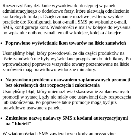
Rozszerzyliśmy działanie wyszukiwarki dostępnej w panelu
administracyjnego o dodatkowe frazy, które ułatwiają odnalezienie
konkretnych funkcji. Dzięki zmianie możliwe jest teraz szybkie
przejście do: Konfiguracji kont e-mail i SMS po wpisaniu: e-mail,
SMS, konfiguracja kont. Wiadomości e-mail w kolejce do wysłania
po wpisaniu: outbox, e-mail, email w kolejce, kolejka / kolejce.
Poprawiono wyświetlanie ikon towarów na liście zamówień
Usunęliśmy błąd, który powodował, że dla części produktów na
liście zamówień nie były wyświetlane przypisane do nich ikony. Po
wprowadzonej poprawce wszystkie towary prezentowane na liście
zamówień mają prawidłowo widoczne miniatury.
Naprawiono problem z usuwaniem zaplanowanych promocji
bez określonych dat rozpoczęcia i zakończenia
Usunęliśmy błąd, który uniemożliwiał skasowanie zaplanowanych
promocji w sytuacji, gdy nie miały one ustawionej daty rozpoczęcia
lub zakończenia. Po poprawce takie promocje mogą być już
prawidłowo usuwane z panelu.
Zmieniono nazwę nadawcy SMS z kodami autoryzacyjnymi
na "IdoSell"
W wiadomościach SMS zawierających kody autoryzacyjne