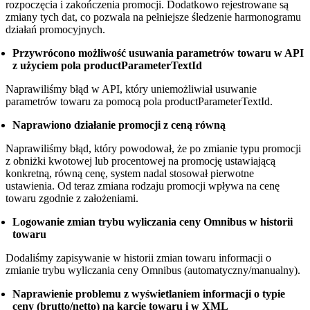
rozpoczęcia i zakończenia promocji. Dodatkowo rejestrowane są
zmiany tych dat, co pozwala na pełniejsze śledzenie harmonogramu
działań promocyjnych.
Przywrócono możliwość usuwania parametrów towaru w API
z użyciem pola productParameterTextId
Naprawiliśmy błąd w API, który uniemożliwiał usuwanie
parametrów towaru za pomocą pola productParameterTextId.
Naprawiono działanie promocji z ceną równą
Naprawiliśmy błąd, który powodował, że po zmianie typu promocji
z obniżki kwotowej lub procentowej na promocję ustawiającą
konkretną, równą cenę, system nadal stosował pierwotne
ustawienia. Od teraz zmiana rodzaju promocji wpływa na cenę
towaru zgodnie z założeniami.
Logowanie zmian trybu wyliczania ceny Omnibus w historii
towaru
Dodaliśmy zapisywanie w historii zmian towaru informacji o
zmianie trybu wyliczania ceny Omnibus (automatyczny/manualny).
Naprawienie problemu z wyświetlaniem informacji o typie
ceny (brutto/netto) na karcie towaru i w XML