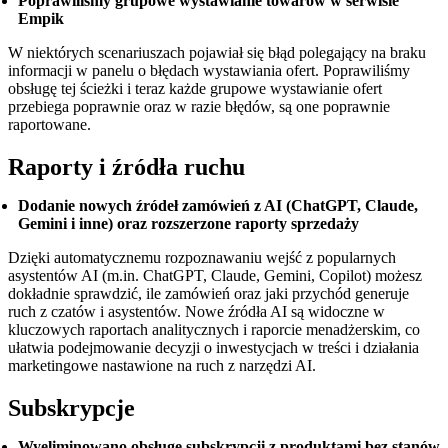
Poprawiliśmy grupowe wystawianie towarów w serwisie
Empik
W niektórych scenariuszach pojawiał się błąd polegający na braku
informacji w panelu o błędach wystawiania ofert. Poprawiliśmy
obsługę tej ścieżki i teraz każde grupowe wystawianie ofert
przebiega poprawnie oraz w razie błędów, są one poprawnie
raportowane.
Raporty i źródła ruchu
Dodanie nowych źródeł zamówień z AI (ChatGPT, Claude,
Gemini i inne) oraz rozszerzone raporty sprzedaży
Dzięki automatycznemu rozpoznawaniu wejść z popularnych
asystentów AI (m.in. ChatGPT, Claude, Gemini, Copilot) możesz
dokładnie sprawdzić, ile zamówień oraz jaki przychód generuje
ruch z czatów i asystentów. Nowe źródła AI są widoczne w
kluczowych raportach analitycznych i raporcie menadżerskim, co
ułatwia podejmowanie decyzji o inwestycjach w treści i działania
marketingowe nastawione na ruch z narzędzi AI.
Subskrypcje
Wyeliminowano obsługę subskrypcji z produktami bez stanów