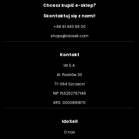
Chcesz kupić e-sklep?
Skontaktuj się z nami!
+48 91 443 66 00
shops@idosell.com
Kontakt
IAI S.A.
Al. Piastów 30
71-064 Szczecin
NIP: PL5252767146
KRS: 0000891870
IdoSell
O nas