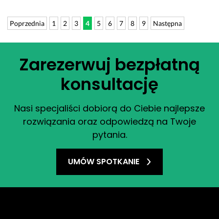
Poprzednia
1
2
3
4
5
6
7
8
9
Następna
Zarezerwuj bezpłatną
konsultację
Nasi specjaliści dobiorą do Ciebie najlepsze
rozwiązania oraz odpowiedzą na Twoje
pytania.
UMÓW SPOTKANIE