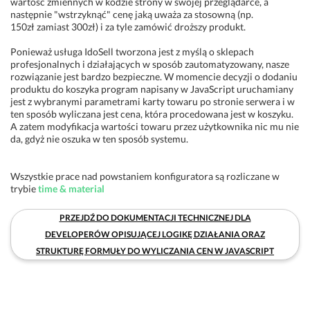
wartość zmiennych w kodzie strony w swojej przeglądarce, a
następnie "wstrzyknąć" cenę jaką uważa za stosowną (np.
150zł zamiast 300zł) i za tyle zamówić droższy produkt.
Ponieważ usługa IdoSell tworzona jest z myślą o sklepach
profesjonalnych i działających w sposób zautomatyzowany, nasze
rozwiązanie jest bardzo bezpieczne. W momencie decyzji o dodaniu
produktu do koszyka program napisany w JavaScript uruchamiany
jest z wybranymi parametrami karty towaru po stronie serwera i w
ten sposób wyliczana jest cena, która procedowana jest w koszyku.
A zatem modyfikacja wartości towaru przez użytkownika nic mu nie
da, gdyż nie oszuka w ten sposób systemu.
Wszystkie prace nad powstaniem konfiguratora są rozliczane w
trybie
time & material
PRZEJDŹ DO DOKUMENTACJI TECHNICZNEJ DLA
DEVELOPERÓW OPISUJĄCEJ LOGIKĘ DZIAŁANIA ORAZ
STRUKTURĘ FORMUŁY DO WYLICZANIA CEN W JAVASCRIPT