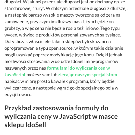
długości. W jakimś przedziale długości jest on docinany np. ze
standardowej "rury". W dalszym przedziale długości z dłuższej,
a następnie bardzo wysokie maszty tworzone są od zera na
zamówienie, przy czym im dłuższy maszt, tym będzie on
grubszy, a więc cena nie będzie rosła też liniowo. Tego typu
wycen, w świecie produktów personalizowanych są tysiące.
Dotychczas właściciele takich sklepów byli skazani na
oprogramowanie typu open source, w którym takie działanie
mogli uzyskać poprzez modyfikację jego kodu. Dzięki jednak
możliwości stosowania w usłudze IdoSell mini-programów
nazwanych przez nas
formułami do wyliczania cen w
JavaScript
możesz sam lub
zlecając naszym specjalistom
napisać w miarę prosto kawałek programu, który będzie
wyliczał cenę, a następnie wgrać go do specjalnego pola w
edycji towaru.
Przykład zastosowania formuły do
wyliczania ceny w JavaScript w masce
sklepu IdoSell