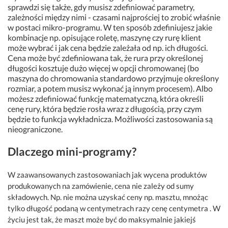
sprawdzi się także, gdy musisz zdefiniować parametry,
zależności między nimi - czasami najprościej to zrobić właśnie
w postaci mikro-programu. W ten sposób zdefiniujesz jakie
kombinacje np. opisujące roletę, maszynę czy rurę klient
może wybrać i jak cena będzie zależała od np. ich długości.
Cena może być zdefiniowana tak, że rura przy określonej
długości kosztuje dużo więcej w opcji chromowanej (bo
maszyna do chromowania standardowo przyjmuje określony
rozmiar, a potem musisz wykonać ją innym procesem). Albo
możesz zdefiniować funkcję matematyczną, która określi
cenę rury, która będzie rosła wraz z długością, przy czym
będzie to funkcja wykładnicza. Możliwości zastosowania są
nieograniczone.
Dlaczego mini-programy?
W zaawansowanych zastosowaniach jak wycena produktów
produkowanych na zamówienie, cena nie zależy od sumy
składowych. Np. nie można uzyskać ceny np. masztu, mnożąc
tylko długość podaną w centymetrach razy cenę centymetra . W
życiu jest tak, że maszt może być do maksymalnie jakiejś