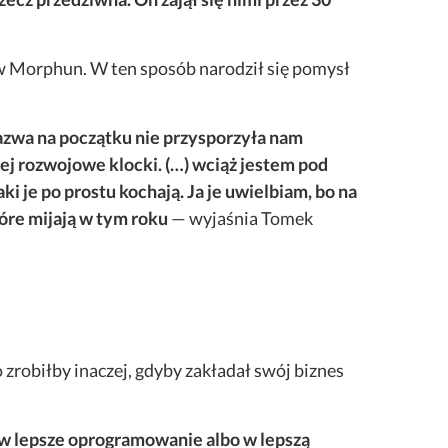
ów Morphun. W ten sposób narodził się pomysł
nazwa na początku nie przysporzyła nam
ziej rozwojowe klocki. (…) wciąż jestem pod
je po prostu kochają. Ja je uwielbiam, bo na
tóre mijają w tym roku
— wyjaśnia Tomek
o zrobiłby inaczej, gdyby zakładał swój biznes
 lepsze oprogramowanie albo w lepszą