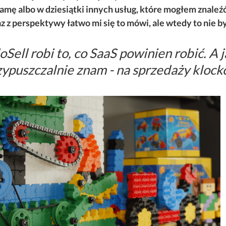
amę albo w dziesiątki innych usług, które mogłem znaleź
z z perspektywy łatwo mi się to mówi, ale wtedy to nie by
oSell robi to, co SaaS powinien robić. A j
zypuszczalnie znam - na sprzedaży kloc