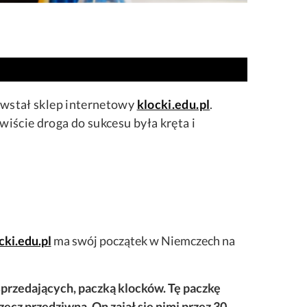
owstał sklep internetowy
klocki.edu.pl
.
iście droga do sukcesu była kręta i
cki.edu.pl
ma swój początek w Niemczech na
przedających, paczką klocków. Tę paczkę
ecz przedziwna. On zajął się nimi przez 30