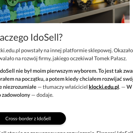
aczego IdoSell?
ki.edu.pl powstały na innej platformie sklepowej. Okazało 
alało na rozwój firmy, jakiego oczekiwał Tomek Pałasz.
IdoSell nie był moim pierwszym wyborem. To jest tak zwa
ałem na początku, a potem kiedy chciałem rozwijać swój 
e niezrozumiałe
— tłumaczy właściciel
klocki.edu.pl
. —
W 
o zadowolony
— dodaje.
Cross-border z IdoSell