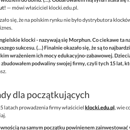
ut!
— mówi właściciel klocki.edu.pl.
ało się, że na polskim rynku nie było dystrybutora klock
iznes.
ngielskie klocki - nazywają się Morphun. Co ciekawe ta 
szego sukcesu. (…) Finalnie okazało się, że są to najbard
kim wrażeniem ich mocy edukacyjno-zabawowej. Dzieciaki 
 zbudowałem podwaliny swojej firmy, czyli tych 15 lat, k
sz.
dy dla początkujących
5 latach prowadzenia firmy właściciel
klocki.edu.pl
, wie c
iaj.
ewnością na samym początku powinienem zainwestować w