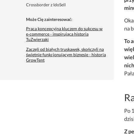
Crossborder z IdoSell
min
Może Cię zainteresować:
Okaz
na b
Praca koncepcyjna kluczem do sukcesu w
e‑commerce - inspirująca historia
TuZwierzaki
To a
więk
Zaczęli od białych truskawek, skończyli na
świetnie funkcjonującym biznesie - historia
wiel
GrowTent
nich
Pała
Ra
Po 1
dzis
Z p