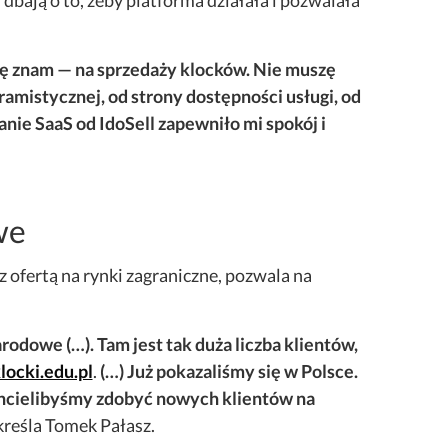
dbają o to, żeby platforma działała i pozwalała
m się znam — na sprzedaży klocków. Nie muszę
gramistycznej, od strony dostępności usługi, od
nie SaaS od IdoSell zapewniło mi spokój i
we
 ofertą na rynki zagraniczne, pozwala na
rodowe (…). Tam jest tak duża liczba klientów,
locki.edu.pl
.
(…) Już pokazaliśmy się w Polsce.
chcielibyśmy zdobyć nowych klientów na
reśla Tomek Pałasz.