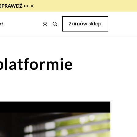
×
i! SPRAWDŹ >>
Zamów sklep
kt
platformie