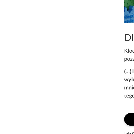
Dl
Kloc
pozw
(…) 
wybr
mni
teg