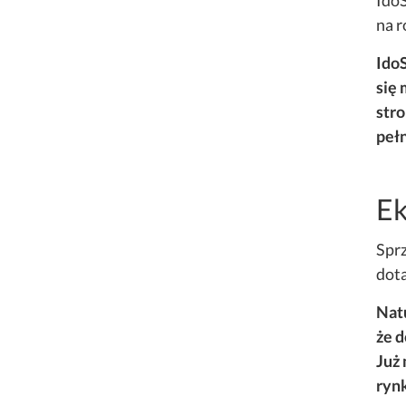
IdoS
na r
IdoS
się 
stro
pełn
Ek
Sprz
dota
Natu
że d
Już
rynk