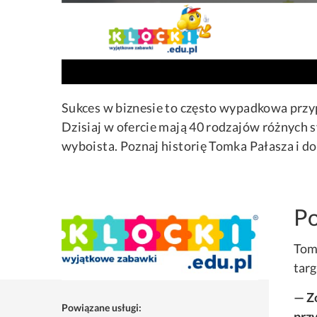
Sukces w biznesie to często wypadkowa przy
Dzisiaj w ofercie mają 40 rodzajów różnych 
wyboista. Poznaj historię Tomka Pałasza i do
Po
Tome
targ
— Z
Powiązane usługi:
przy