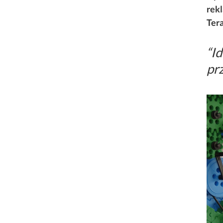
rekl
Tera
“Id
pr