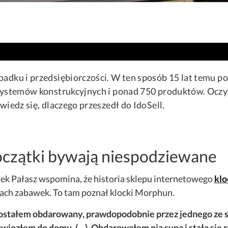
padku i przedsiębiorczości. W ten sposób 15 lat temu p
systemów konstrukcyjnych i ponad 750 produktów. Oczyw
wiedz się, dlaczego przeszedł do IdoSell.
czątki bywają niespodziewane
k Pałasz wspomina, że historia sklepu internetowego
klo
ach zabawek. To tam poznał klocki Morphun.
ostałem obdarowany, prawdopodobnie przez jednego ze s
wiozłem do domu. (…). Obdarowałem nią syna i stała się rz