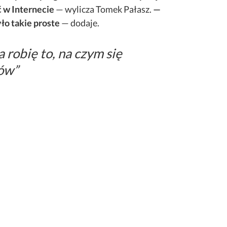
ć w Internecie
— wylicza Tomek Pałasz.
—
ło takie proste
— dodaje.
a robię to, na czym się
ków”