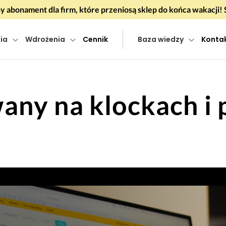
 abonament dla firm, które przeniosą sklep do końca wakacj
ia
Wdrożenia
Cennik
Baza wiedzy
Konta
ny na klockach i 