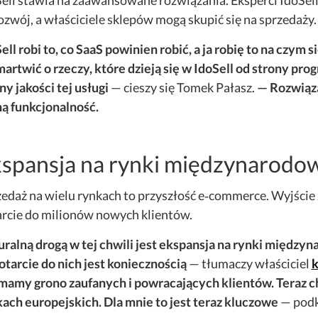
ell stawia na zaawansowane rozwiązania. Eksperci IdoSell 
ozwój, a właściciele sklepów mogą skupić się na sprzedaży.
ell robi to, co SaaS powinien robić, a ja robię to na czy
martwić o rzeczy, które dzieją się w IdoSell od strony pro
ny jakości tej usługi
— cieszy się Tomek Pałasz.
— Rozwiąza
ą funkcjonalność.
spansja na rynki międzynarodo
edaż na wielu rynkach to przyszłość e‑commerce. Wyjście z
rcie do milionów nowych klientów.
ralną drogą w tej chwili jest ekspansja na rynki międzyna
otarcie do nich jest koniecznością
— tłumaczy właściciel
k
 mamy grono zaufanych i powracających klientów. Teraz 
ach europejskich. Dla mnie to jest teraz kluczowe
— podk