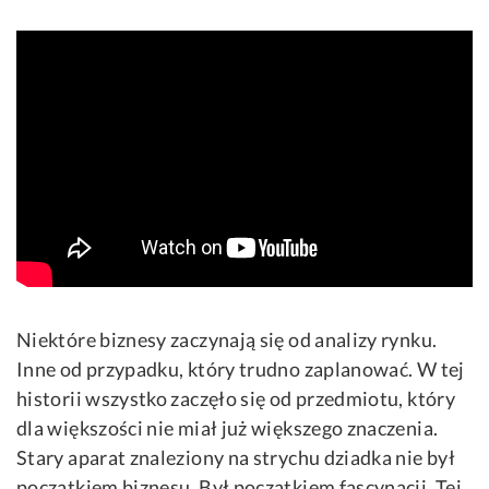
Niektóre biznesy zaczynają się od analizy rynku.
Inne od przypadku, który trudno zaplanować. W tej
historii wszystko zaczęło się od przedmiotu, który
dla większości nie miał już większego znaczenia.
Stary aparat znaleziony na strychu dziadka nie był
początkiem biznesu. Był początkiem fascynacji. Tej