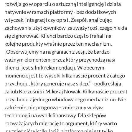
rozwija go w oparciu o sztuczną inteligencję i działa
natywnie w ramach platformy - bez dodatkowych
wtyczek, integracji czy opłat. Zespół, analizując
zachowania użytkowników, zauważył coś, czego nie da
się zignorować. Klienci bardzo często trafiali na
kolejne produkty właśnie przez ten mechanizm.
„Obserwujemy na nagraniach z sesji, że bardzo
ważnym elementem, przez który przychodzą nasi
klienci, jest silnik rekomendacji. W obecnym
momencie jest to wysoki kilkanaście procent z całego
przychodu, który generuje nasz sklep.” - podkreślają
Jakub Korzuśnik i Mikołaj Nowak. Kilkanaście procent
przychodu z jednego wbudowanego mechanizmu. Nie
założenie, nie prognoza – zmierzony wpływ
technologii na wynik finansowy. Dla sklepów
rozważających migrację to argument, który warto
uwzględnić w kalkulacji: platforma nie jest tylko