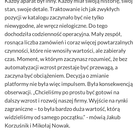
Każdy aparat był inny. Każdy miał swoją historię, swój
stan, swoje detale. Traktowanie ich jak zwykłych
pozycji w katalogu zaczynało być nie tylko
niewygodne, ale wręcz nielogiczne. Do tego
dochodziła codzienność operacyjna. Mały zespół,
rosnąca liczba zamówień i coraz więcej powtarzalnych
czynności, które nie wnosiły wartości, ale zabierały
czas. Moment, w którym zaczynasz rozumieć, że bez
automatyzacji wzrost przestaje być przewagą, a
zaczyna być obciążeniem. Decyzja o zmianie
platformy nie była więc impulsem. Była konsekwencją
obserwacji. „Chcieliśmy po prostu być gotowi na
dalszy wzrost i rozwój naszej firmy. Wyjście na rynki
zagraniczne – to była bardzo duża wartość, którą
widzieliśmy od samego początku.” - mówią Jakub
Korzuśnik i Mikołaj Nowak.