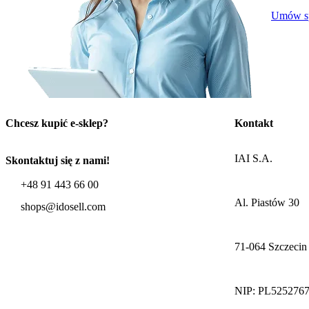
Umów sp
Chcesz kupić e-sklep?
Kontakt
IAI S.A.
Skontaktuj się z nami!
+48 91 443 66 00
Al. Piastów 30
shops@idosell.com
71-064 Szczecin
NIP: PL525276