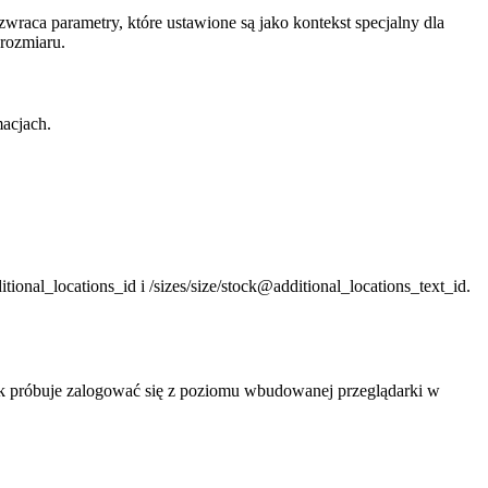
aca parametry, które ustawione są jako kontekst specjalny dla
rozmiaru.
acjach.
.
onal_locations_id i /sizes/size/stock@additional_locations_text_id.
k próbuje zalogować się z poziomu wbudowanej przeglądarki w
.