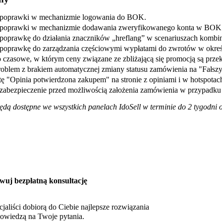
poprawki w mechanizmie logowania do BOK.
poprawki w mechanizmie dodawania zweryfikowanego konta w BOK
oprawkę do działania znaczników „hreflang” w scenariuszach kombinac
oprawkę do zarządzania częściowymi wypłatami do zwrotów w określ
 czasowe, w którym ceny związane ze zbliżającą się promocją są pr
oblem z brakiem automatycznej zmiany statusu zamówienia na "Fałszyw
ę "Opinia potwierdzona zakupem" na stronie z opiniami i w hotspotac
abezpieczenie przed możliwością założenia zamówienia w przypadku 
dą dostępne we wszystkich panelach IdoSell w terminie do 2 tygodni 
wuj bezpłatną konsultację
cjaliści dobiorą do Ciebie najlepsze rozwiązania
owiedzą na Twoje pytania.