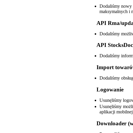
Dodaliśmy nowy w
maksymalnych i m
API Rma/upda
Dodaliśmy możliw
API StocksDo
Dodaliśmy inform
Import towaró
Dodaliśmy obsługę
Logowanie
Usunęliśmy logo
Usunęliśmy możli
aplikacji mobilne
Downloader (we