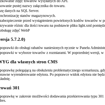
czkowanie zdjęć towarów wysyłanych do API.
sowanie pustej nazwy załącznika do towaru.
zę danych na SQL Server.
ynchronizację stanów magazynowych.
abezpieczenie przed wystąpieniem powielonych kodów towarów w pr
ywanie różnic dla ilości towaru na podstawie pliku light.xml pomiędz
obsługę zdjęć WebP
ersja 5.7.2.0)
oprawki do obsługi rabatów naniesionych ręcznie w Panelu Administ
oprawki w wyborze towarów z rozmiarami. W poprzedniej wersji, w n
YG dla własnych stron CMS
oprawkę polegającą na obsłużeniu problematycznego scenariusza, g
prawne wyrenderowanie edytora. Po poprawce widok edytora nie będzie
kładnię.
rowań 301
oprawkę w zakresie możliwości dodawania przekierowania typu 301 z 
res.