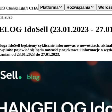
Platforma
Rozwiązania
Wdroże
ll
ChangeLog
CHANGELOG IdoSell (23.01.2023 - 27.01.2023)
nia 2023
G IdoSell (23.01.2023 - 27.01
oga IdoSell będziemy cyklicznie informować o nowościach, aktua
wpisów pojawiać się będą nowości projektowe i informacje o wyd
 zmian od 23.01.2023 do 27.01.2023.