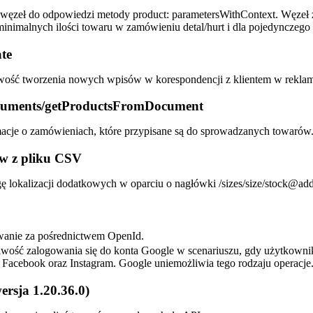
ęzeł do odpowiedzi metody product: parametersWithContext. Węzeł zwr
inimalnych ilości towaru w zamówieniu detal/hurt i dla pojedynczego 
te
ość tworzenia nowych wpisów w korespondencji z klientem w reklam
cuments/getProductsFromDocument
acje o zamówieniach, które przypisane są do sprowadzanych towarów
w z pliku CSV
 lokalizacji dodatkowych w oparciu o nagłówki /sizes/size/stock@additi
wanie za pośrednictwem OpenId.
wość zalogowania się do konta Google w scenariuszu, gdy użytkowni
j Facebook oraz Instagram. Google uniemożliwia tego rodzaju operacje
rsja 1.20.36.0)