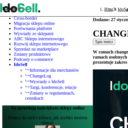
Kategorie
Blog
IdoSe
Cross-border
Dodano
:
27 stycz
Migracja sklepu online
Porównania platform
CHANGELO
Wywiady ze sklepami
ABC Sklepu internetowego
Spis treści
Rozwój sklepu internetowego
Sprzedaż na marketplace
W ramach changel
Zmiany produktowe
ramach osobnych 
Podcasty e-commerce
prezentuje zakres
IdoSell
Informacje dla merchantów
ChangeLog
Wywiady z IdoSell
Targi, konferencje, relacje
Zmiany w regulaminach,
cennikach
Tu sprzedają największe sklepy online
Dołącz do nich i zobacz, jak szybko możesz
rosnąć