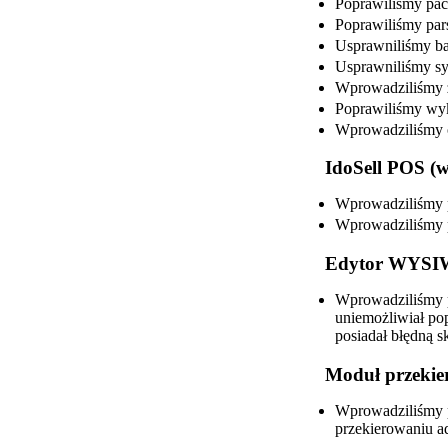
Poprawiliśmy pa
Poprawiliśmy par
Usprawniliśmy ba
Usprawniliśmy s
Wprowadziliśmy z
Poprawiliśmy wykr
Wprowadziliśmy 
IdoSell POS (w
Wprowadziliśmy p
Wprowadziliśmy p
Edytor WYSIW
Wprowadziliśmy p
uniemożliwiał po
posiadał błędną s
Moduł przekie
Wprowadziliśmy p
przekierowaniu ad