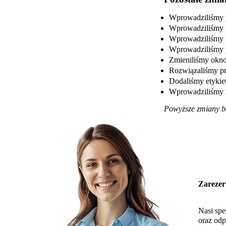
Wprowadziliśmy 
Wprowadziliśmy 
Wprowadziliśmy p
Wprowadziliśmy p
Zmieniliśmy okno
Rozwiązaliśmy pr
Dodaliśmy etykiet
Wprowadziliśmy z
Powyższe zmiany bę
Zarezer
Nasi spe
oraz odp