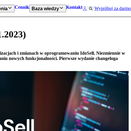
Cennik
Kontakt
Wypróbuj za darmo
nia
Baza wiedzy
.2023)
lizacjach i zmianach w oprogramowaniu IdoSell. Niezmiennie w
aniu nowych funkcjonalności. Pierwsze wydanie changeloga