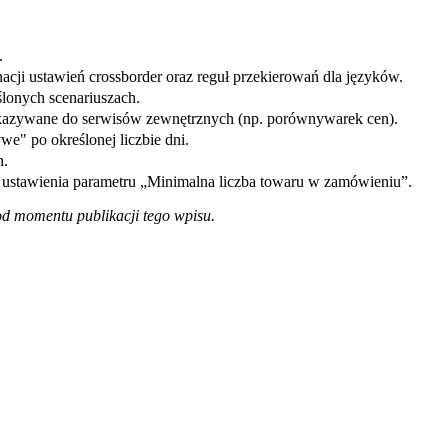
.
ji ustawień crossborder oraz reguł przekierowań dla języków.
onych scenariuszach.
zekazywane do serwisów zewnętrznych (np. porównywarek cen).
e" po określonej liczbie dni.
h.
ustawienia parametru „Minimalna liczba towaru w zamówieniu”.
od momentu publikacji tego wpisu.