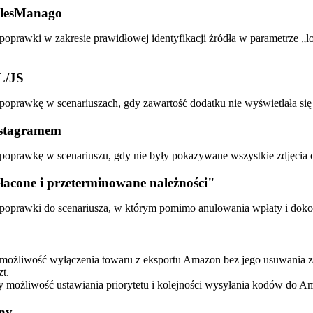
SalesManago
oprawki w zakresie prawidłowej identyfikacji źródła w parametrze „l
L/JS
oprawkę w scenariuszach, gdy zawartość dodatku nie wyświetlała się w
Instagramem
oprawkę w scenariuszu, gdy nie były pokazywane wszystkie zdjęcia
łacone i przeterminowane należności"
oprawki do scenariusza, w którym pomimo anulowania wpłaty i dokon
ożliwość wyłączenia towaru z eksportu Amazon bez jego usuwania z za
zt.
możliwość ustawiania priorytetu i kolejności wysyłania kodów do Am
any