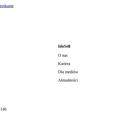
otkanie
IdoSell
O nas
Kariera
Dla mediów
Aktualności
7146