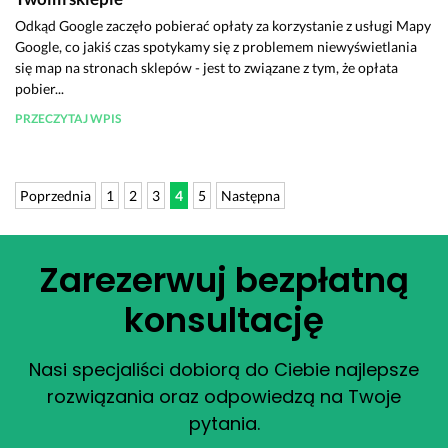
Odkąd Google zaczęło pobierać opłaty za korzystanie z usługi Mapy
Google, co jakiś czas spotykamy się z problemem niewyświetlania
się map na stronach sklepów - jest to związane z tym, że opłata
pobier...
PRZECZYTAJ WPIS
Poprzednia
1
2
3
4
5
Następna
Zarezerwuj bezpłatną
konsultację
Nasi specjaliści dobiorą do Ciebie najlepsze
rozwiązania oraz odpowiedzą na Twoje
pytania.