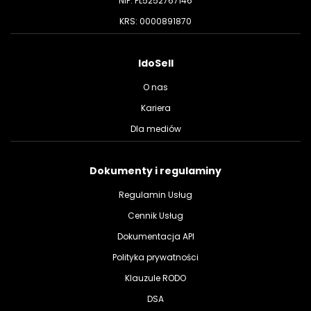
NIP: PL5252767146
KRS: 0000891870
IdoSell
O nas
Kariera
Dla mediów
Dokumenty i regulaminy
Regulamin Usług
Cennik Usług
Dokumentacja API
Polityka prywatności
Klauzule RODO
DSA